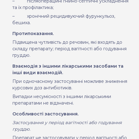
–
післяопераційні гнійно-септичні ускладнення
та їх профілактика;
–
хронічний рецидивуючий фурункульоз,
бешиха.
Протипоказання.
Підвищена чутливість до речовин, які входять до
складу препарату; період вагітності або годування
груддю.
Взаємодія з іншими лікарськими засобами та
інші види взаємодій.
При одночасному застосуванні можливе зниження
курсових доз антибіотиків.
Випадки несумісності з іншими лікарськими
препаратами не відзначені.
Особливості застосування.
Застосування у період вагітності або годування
груддю
.
Препарат не застосовувати у період вагітності або