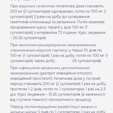
При
вірусних гепатитах:
початкова доза становить
200 мг (
2 супозиторія)
одноразово, потім по 100 мг (1
супозиторій) 2 рази на добу до купірування
симптомів інтоксикації та запалення. Потім можливе
продовження курсу терапії у дозі 100 мг (1
супозиторій) з інтервалом 72 години. Курс лікування
– 20
-25 супозиторіїв.
При
хронічних рецидивуючих захворюваннях,
спричинених вірусом герпесу:
у перші
10
днів по
100 мг
(1 супозиторій)
1 раз на добу, потім по 100 мг
(1
супозиторій)
через
добу
(15 супозиторіїв)
При
інфекційно-запальних урогенітальних
захворюваннях
(уретрит хламідійної етіології,
хламідійний простатит): початкова доза у гострий
період становить 200 мг (2 супозитрія) 1 раз на добу,
протягом 1-2 днів, потім по 1 супозиторію 1 раз на 2-3
дні. Курс лікування – 15-25 супозиторіїв (в залежності
від ступеня тяжкості патологічного процесу).
Період
післяопераційної реабілітації хворих з
міомою матки
: 5 днів по 1 супозиторію 1 раз на добу,