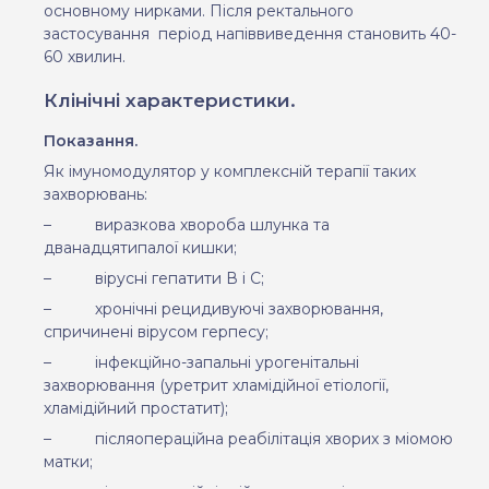
основному нирками. Після ректального
застосування
період нап
i
ввиведення становить 40-
60 хвилин.
Клінічні характеристики.
Показання.
Як імуномодулятор у комплексній терапії таких
захворювань:
–
виразкова хвороба шлунка та
дванадцятипалої кишки;
–
вірусні гепатити В і С;
–
хронічні рецидивуючі захворювання,
спричинені вірусом герпесу;
–
інфекційно-запальні урогенітальні
захворювання (уретрит хламідійної етіології,
хламідійний простатит);
–
післяопераційна реабілітація хворих з міомою
матки;