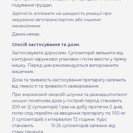
годування груддю
.
Здатність впливати на швидкість реакції при
керуванні автотранспортом або іншими
механізмами.
Даних немає.
Спосіб застосування та дози.
Застосовувати дорослим. Супозиторій звільнити від
контурної чарункової упаковки і потім ввести у пряму
кишку. Перед цим рекомендується випорожнити
кишечник.
Доза та тривалість застосування препарату залежить
від тяжкості та тривалості захворювання.
При
виразковій хворобі шлунка та дванадцятипалої
кишки
:
початкова доза у гострий період становить
200 мг (2 супозиторії) 1 раз на добу протягом 2 днів,
потім слід перейти на введення препарату по 100 мг
(1 супозиторій) з інтервалом 72 години. Курс
становить
15-25 супозиторіїв залежно від
стану пацієнта.