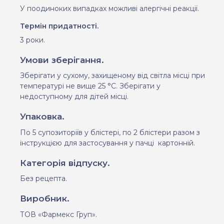
У поодиноких випадках можливі алергічні реакції.
Термін придатності.
3 роки.
Умови зберігання.
Зберігати у сухому, захищеному від
св
і
т
л
а м
і
с
ці
при
температур
і
не в
ищ
е 25
°С.
Зберігати
у
недоступном
у
для д
і
тей м
і
с
ці
.
Упаковка.
По 5 супозитор
ії
в
у
бл
і
стер
і, по 2
бл
і
стер
и
разом
з
і
нструкц
ією
для застосування
у
пачц
і
картон
ній.
Категорія відпуску.
Без рецепта
.
Виробник.
ТОВ «Фармекс Груп».