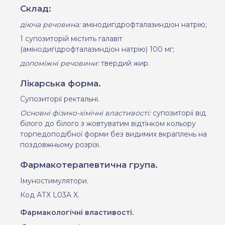
Склад:
діюча речовина:
а
мінодигідрофталазиндіон натрію
;
1 супозитор
i
й м
i
стить галавіт
(
а
мінодигідрофталазиндіон натрію)
100 мг
;
допоміжні речовини:
твердий жир
.
Лікарська форма.
Супозиторії ректальні
.
Основні фізико-хімічні властивості:
супозиторії від
білого до білого з жовтуватим в
i
дт
i
нком кольору
торпедоподібної форми без видимих вкраплень на
поздовжньому розрізі.
Фармакотерапевтична група.
Імуностимулятори.
Код
АТХ
L
03
A
X
.
Фармакологічні властивості.