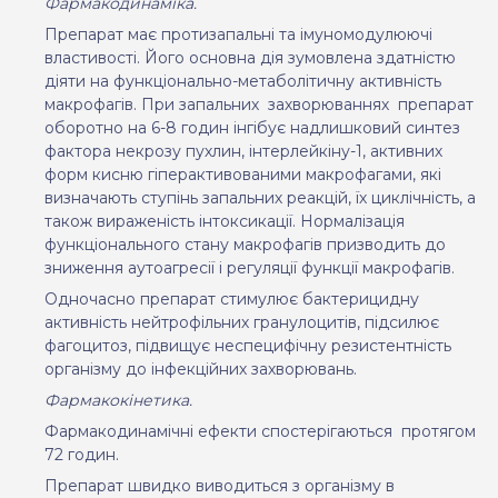
Фармакодинаміка.
Препарат має протизапальні та імуномодулюючі
властивості. Його основна д
i
я
зумовлена здатн
i
стю
д
i
яти
на функціонально-метаболітичну активність
макрофагів. При запальних
захворюваннях
препарат
оборотно на 6-8 годин інгібує надлишковий синтез
фактора некрозу пухлин, інтерлейкіну-1, активних
форм кисню гіперактивованими макрофагами, які
визначають ступ
i
нь запальних реакцій, їх циклічність, а
також вираженість інтоксикації. Нормалізація
функціонального стану макрофагів призводить до
зниження аутоагресії
i
регуляції функції макрофагів.
Одночасно препарат стимулює бактерицидну
активн
i
сть нейтрофільних гранулоцитів, п
i
дсилює
фагоцитоз, підвищує
неспецифічну резистентність
організму до інфекційних захворювань.
Фармакокінетика.
Фармакодинамічні ефекти спостер
i
гаються
протягом
72 годин.
Препарат швидко виводиться з організму в