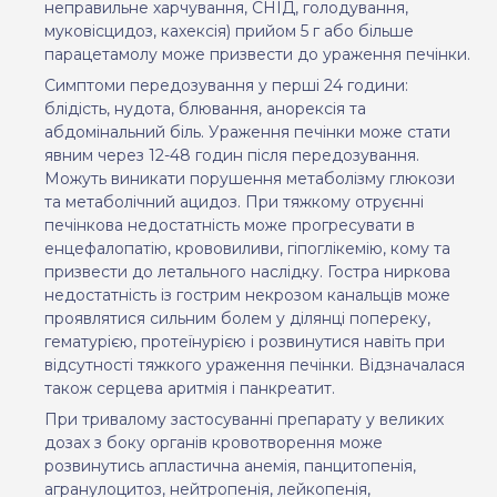
неправильне харчування, СНІД, голодування,
муковісцидоз, кахексія
) прийом
5 г або більше
парацетамолу може призвести до ураження печінки.
Симптоми передозування у перші 24 години:
блідість, нудота, блювання, анорексія та
абдомінальний біль. Ураження печінки може стати
явним через 12-48 годин після передозування.
Можуть виникати порушення метаболізму глюкози
та метаболічний ацидоз. При тяжкому отруєнні
печінкова недостатність може прогресувати в
енцефалопатію, крововиливи, гіпоглікемію, кому та
призвести до летального наслідку. Гостра ниркова
недостатність із гострим некрозом канальців може
проявлятися сильним болем у ділянці попереку,
гематурією, протеїнурією і розвинутися навіть при
відсутності тяжкого ураження печінки. Відзначалася
також серцева аритмія і панкреатит.
При тривалому застосуванні препарату у великих
дозах з боку органів кровотворення може
розвинутись
апластична анемія, панцитопенія,
агранулоцитоз, нейтропенія, лейкопенія,