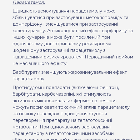
Парацетамол.
Швидкість всмоктування парацетамолу може
збільшуватися при застосуванні метоклопраміду та
домперідону і зменшуватися при застосуванні
холестираміну. Антикоагулятний ефект варфарину та
інших кумаринів може бути посилений при
одночасному довготривалому регулярному
щоденному застосуванні парацетамолу з
підвищенням ризику кровотечі. Періодичний прийом
не має значного ефекту.
Барбітурати зменшують жарознижувальний ефект
парацетамолу.
Протисудомні препарати (включаючи фенітоїн,
барбітурати, карбамазепін), які стимулюють
активність мікросомальних ферментів печінки,
можуть посилювати токсичний вплив парацетамолу
на печінку внаслідок підвищення ступеня
перетворення препарату на гепатотоксичні
метаболіти. При одночасному застосуванні
парацетамолу з гепатотоксичними засобами
збільшується токсичний вплив препаратів на печінку.