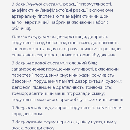
3 боку імунної системи:
реакції гіперчутливості,
анафілактичні/анафілактоїдні реакції, включаючи
артеріальну гіпотензію та анафілактичний шок;
ангіоневротичний набряк (включаючи набряк
обличчя).
Психічні порушення:
дезорієнтація, депресія,
порушення сну, безсоння, нічні жахи, дратівливість,
занепокоєність, відчуття страху, психотичні розлади,
сплутаність свідомості, психомоторне збудження.
3 боку нервової системи:
головний біль;
запаморочення; порушення чутливості, включаючи
парестезії; порушення сну; нічні жахи; сонливість;
безсоння; порушення пам’яті; дезорієнтація; судоми;
депресія; підвищена дратівливість; тривожність;
тремор; асептичний менінгіт; розлади смаку;
порушення мозкового кровообігу; психотичні реакції.
3 боку органів зору:
зорові порушення, затуманення
зору, диплопія.
3 боку органів слуху:
вертиго, дзвін у вухах, шум у
вухах, розлади
слуху.