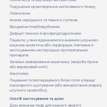
Порушення кровотворення нез’ясованого ґенезу.
Лейкопенія.
Анемія середнього та тяжкого ступенів.
Вроджена гіпербілірубінемія.
Дефіцит глюкозо-6-фосфатдегідрогенази.
Пацієнти, у яких відзначалися в анамнезі шлунково-
кишкова кровотеча або перфорація, пов’язана із
застосуванням нестероїдних протизапальних
препаратів.
З
апальні захворювання кишечнику (хвороба Крона
або виразковий коліт).
Алкоголізм.
Ліку
вання
післяопераційного
болю
після
операції
коронарного
шунтування
(
або
використання
апарату
штучного
кровообігу).
Спосіб застосування та дози.
Дозу визначає лікар для кожного хворого