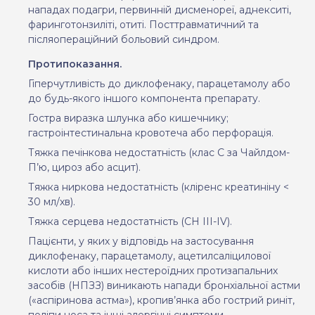
нападах подагри, первинній дисменореї, аднекситі,
фаринготонзиліті, отиті. Посттравматичний та
післяопераційний больовий синдром.
Протипоказання.
Гіперчутливість до диклофенаку, парацетамолу або
до будь-якого іншого компонента препарату.
Гостра виразка шлунка або кишечнику;
гастроінтестинальна кровотеча або перфорація.
Тяжка печінкова недостатність (клас С за Чайлдом-
П’ю, цироз або асцит).
Тяжка ниркова недостатність (кліренс
креатиніну
<
30
мл/хв).
Тяжка серцева недостатність
(
СН
III
-IV).
Пацієнти, у яких у відповідь на застосування
диклофенаку, парацетамолу, ацетилсаліцилової
кислоти або інших нестероїдних протизапальних
засобів (НПЗЗ) виникають напади бронхіальної астми
(«аспіринова астма»), кропив’янка або гострий риніт,
поліпи носа та інші алергічні симптоми.