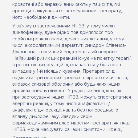
кровотечі або виразки виникають у пацієнтів, які
проходять лікування із застосуванням препарату,
його необхідно відмінити.
У зв’язку із застосуванням НПЗЗ, у тому числі і
диклофенаку, дуже рідко повідомлялося про
серйозні реакції шкіри, деякі з них летальні, у тому
числі ексфоліативний дерматит, синдром Стівенса-
Джонсона і токсичний епідермальний некроліз.
Найвищий ризик цих реакцій існує на початку терапії,
а розвиток цих реакцій відзначається у більшості
випадків у 1-й місяць лікування. Препарат
слід
відмінити при перших проявах шкірного висипання,
виразок слизової оболонки або будь-яких інших
проявах гіперчутливості. У
рідкісних
випадках, як
і
при застосуванні
інших
НПЗЗ, можуть
спостерігатися
алергічні
реакції
, у
тому
числі
анафілактичні/
анафілактоїдні
реакції
,
навіть
без
попереднього
впливу
диклофенаку.
Завдяки
своїм
фармакодинамічним
властивостям
препарат
, як
і
інші
НПЗЗ
,
може
маскувати
ознаки
і симптоми
інфекції.
Застереження