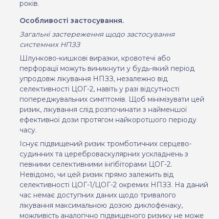
років.
Особливості застосування.
Загальні застереження
щодо застосування
системних
НПЗЗ
Шлунково-кишкові виразки, кровотечі або
перфорації можуть виникнути у будь-який період
упродовж лікування НПЗЗ, незалежно від
селективності ЦОГ-2, навіть у разі відсутності
попереджувальних симптомів. Щоб мінімізувати цей
ризик, лікування слід розпочинати з найменшої
ефективної дози протягом найкоротшого періоду
часу.
Існує підвищений
ризик
тромботичних
серцево
-
судинних
та цереброваскулярних
ускладнень
з
певними
селективними
інгібіторами
ЦОГ
-2.
Невідомо,
чи
цей
ризик
прямо залежить
від
селективності ЦОГ-1/ЦОГ
-2
окремих
НПЗЗ
. На даний
час немає доступних даних щодо тривалого
лікування максимальною дозою диклофенаку,
можливість аналогічно підвищеного ризику не може