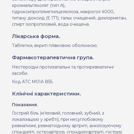
крохмальгліколят (тип А),
гідроксипропілметилцелюлоза, макрогол 4000,
титану діоксид (Е 171), тальк очищений, дихлорметан,
спирт ізопропіловий, вода очищена.
Лікарська форма.
Таблетки, вкриті плівковою оболонкою.
Фармакотерапевтична група.
Нестероїдні протизапальні та протиревматичні
засоби.
Код АТС М01А В55.
Клінічні характеристики.
Показання.
Гострий біль (м’язовий, головний, зубний, з
локалізацією у хребті), при несуглобовому
ревматизмі, ревматоїдному артриті, анкілозуючому
спондиліті, остеоартрозі, спондилоартриті, гострих