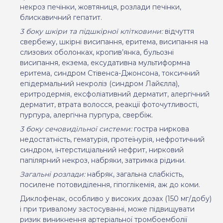
некроз печінки, жовтяниця, розлади печінки,
блискавичний гепатит.
3 боку шкіри та підшкірної клітковини:
відчуття
свербежу, шкірні висипання, еритема, висипання на
слизових оболонках, кропив’янка, бульозні
висипання, екзема, ексудативна мультиформна
еритема, синдром Стівенса-Джонсона, токсичний
епідермальний некроліз (синдром Лайєлла),
еритродермія, ексфоліативний дерматит, алергічний
дерматит, втрата волосся, реакції фоточутливості,
пурпура, алергічна пурпура, свербіж.
3 боку сечовидільної системи:
гостра ниркова
недостатність, гематурія, протеїнурія, нефротичний
синдром, інтерстиціальний нефрит, нирковий
папілярний некроз, набряки, затримка рідини.
Загальні розлади:
набряк, загальна слабкість,
посилене потовиділення, гіпоглікемія, аж до коми.
Диклофенак, особливо у високих дозах (150 мг/добу)
і при тривалому застосуванні, може підвищувати
ризик виникнення артеріальної тромбоемболії