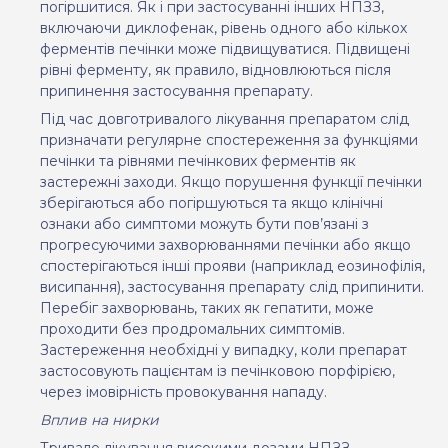
погіршитися.
Як і при застосуванні інших НПЗЗ,
включаючи диклофенак, рівень одного або кількох
ферментів печінки може підвищуватися.
Підвищені
рівні ферменту
,
як
правило
,
відновлюються
після
припинення
застосування
препарату
.
Під час довготривалого лікування препаратом слід
призначати регулярне спостереження за функціями
печінки та рівнями печінкових ферментів як
застережні заходи. Якщо порушення функції печінки
зберігаються або погіршуються та якщо клінічні
ознаки або симптоми можуть бути пов’язані з
прогресуючими захворюваннями печінки або якщо
спостерігаються інші прояви (наприклад еозинофілія,
висипання), застосування препарату слід припинити.
Перебіг захворювань, таких як гепатити, може
проходити без продромальних симптомів.
Застереження необхідні у випадку, коли препарат
застосовують пацієнтам із печінковою порфірією,
через імовірність провокування нападу.
Вплив на нирки
Тривале лікування
високими
дозами
НПЗЗ
,