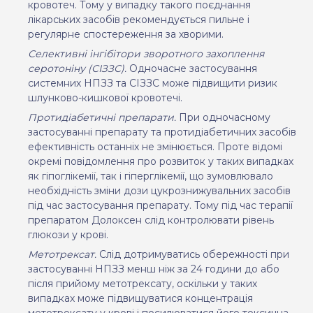
кровотеч. Тому у випадку такого поєднання
лікарських засобів рекомендується пильне і
регулярне спостереження за хворими.
Селективні інгібітори зворотного захоплення
серотоніну (СІЗЗС).
Одночасне
застосування
системних НПЗЗ та СІЗЗС може підвищити ризик
шлунково-кишкової
кровотечі.
Протидіабетичні препарати.
При
одночасному
застосуванні препарату та протидіабетичних засобів
ефективність останніх не змінюється. Проте відомі
окремі повідомлення про розвиток у таких випадках
як гіпоглікемії, так і гіперглікемії, що
зумовлювало
необхідність зміни дози цукрознижувальних засобів
під час застосування
препарату. Тому під час терапії
препаратом Долоксен слід контролювати рівень
глюкози у
крові.
Метотрексат.
Слід дотримуватись обережності при
застосуванні НПЗЗ менш ніж за 24
години до або
після прийому метотрексату, оскільки у таких
випадках може
підвищуватися концентрація
метотрексату у крові і посилюватися його токсична