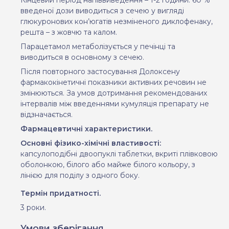
введеної дози виводиться з сечею у вигляді
глюкуронових кон’югатів незміненого диклофенаку,
решта – з жовчю та калом.
Парацетамол метаболізується у печінці та
виводиться в основному з сечею.
Після повторного застосування Долоксену
фармакокінетичні показники активних речовин не
змінюються. За умов дотримання рекомендованих
інтервалів між введеннями кумуляція препарату не
відзначається.
Фармацевтичні характеристики.
Основні фізико-хімічні властивості:
капсулоподібні двоопуклі таблетки, вкриті плівковою
оболонкою, білого або майже білого кольору, з
лінією для поділу з одного боку.
Термін придатності.
3 роки.
Умови зберігання.