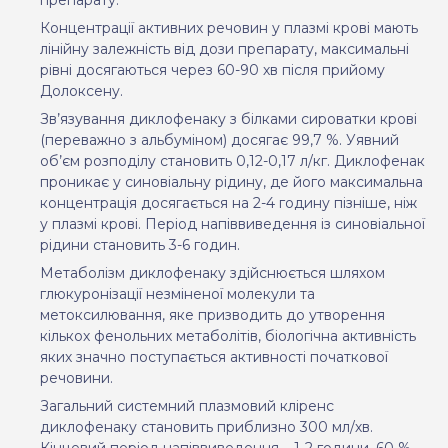
Концентрації активних речовин у плазмі крові мають
лінійну залежність від дози препарату, максимальні
рівні досягаються через 60-90 хв після прийому
Долоксену.
Зв
’
язування диклофенаку з білками сироватки крові
(переважно з альбуміном) досягає 99,7 %. Уявний
об
’
єм розподілу становить 0,12-0,17 л/кг. Диклофенак
проникає у синовіальну рідину, де його максимальна
концентрація досягається на 2-4 годину пізніше, ніж
у плазмі крові. Період напіввиведення із синовіальної
рідини становить 3-6 годин.
Метаболізм диклофенаку здійснюється шляхом
глюкуронізації незміненої молекули та
метоксилювання, яке призводить до утворення
кількох фенольних метаболітів, біологічна активність
яких значно поступається активності початкової
речовини.
Загальний системний плазмовий кліренс
диклофенаку становить приблизно 300 мл/хв.
Кінцевий період напіввиведення – 1-2 години. 60 %