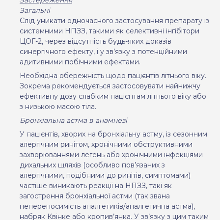
Загальні
Слід уникати одночасного застосування препарату із
системними НПЗЗ, такими як селективні інгібітори
ЦОГ-2, через відсутність будь-яких доказів
синергічного ефекту, і у зв’язку з потенційними
адитивними побічними ефектами.
Необхідна обережність щодо пацієнтів літнього віку.
Зокрема рекомендується застосовувати найнижчу
ефективну дозу слабким пацієнтам літнього віку або
з низькою масою тіла.
Бронхіальна астма в анамнезі
У пацієнтів, хворих на бронхіальну астму, із сезонним
алергічним ринітом, хронічними обструктивними
захворюваннями легень або хронічними інфекціями
дихальних шляхів (особливо пов’язаних з
алергічними, подібними до ринітів, симптомами)
частіше виникають реакції на НПЗЗ, такі як
загострення бронхіальної астми (так звана
непереносимість аналгетиків/аналгетична астма),
набряк Квінке або кропив’янка.
У зв’язку з цим таким