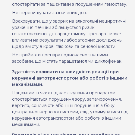
спостерігати за пацієнтами з порушенням гемостазу.
Не перевищувати зазначених доз.
Враховувати, що у хворих на алкогольні нециротичні
ураження печінки збільшується ризик
гепатотоксичної дії парацетамолу; препарат може
впливати на результати лабораторних досліджень
щодо вмісту в крові глюкози та сечової кислоти.
Не приймати препарат одночасно з іншими
засобами, що містять парацетамол чи диклофенак.
Здатність впливати на швидкість реакції при
керуванні автотранспортом або роботі з іншими
механізмами.
Пацієнтам, в яких під час лікування препаратом
спостерігаються порушення зору,
запаморочення,
вертиго, сонливість або
інші
порушення з боку
центральної нервової системи, слід утримуватися від
керування
автотранспортом або роботи з іншими
механізмами
.
Взаємодія з іншими лікарськими засобами та