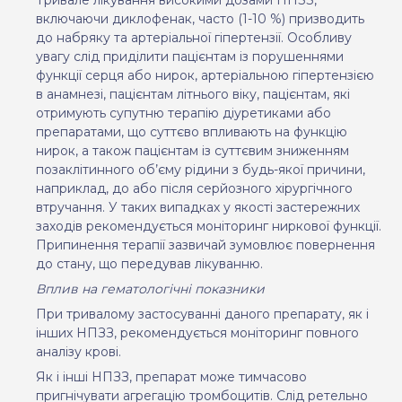
включаючи
диклофенак
,
часто
(
1-10 %) призводить
до набряку
та
артеріальної гіпертензії.
Особливу
увагу слід приділити пацієнтам із порушеннями
функції серця або нирок, артеріальною гіпертензією
в анамнезі, пацієнтам літнього віку, пацієнтам, які
отримують супутню терапію діуретиками або
препаратами, що суттєво впливають на функцію
нирок, а також пацієнтам із суттєвим зниженням
позаклітинного об’єму рідини з будь-якої причини,
наприклад, до або після серйозного хірургічного
втручання.
У таких випадках
у
як
ості
застережних
заходів рекомендується моніторинг
ниркової функції
.
Припинення терапії зазвичай зумовлює повернення
до стану, що передував лікуванню.
Вплив на гематологічні показники
При тривалому застосуванні даного препарату, як і
інших НПЗЗ, рекомендується моніторинг повного
аналізу крові.
Як і інші НПЗЗ, препарат може тимчасово
пригнічувати агрегацію тромбоцитів. Слід ретельно