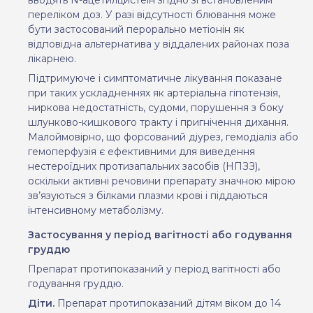
переліком доз. У разі відсутності блювання може
бути застосований перорально метіонін як
відповідна альтернатива у віддалених районах поза
лікарнею.
Підтримуюче і симптоматичне лікування показане
при таких ускладненнях як артеріальна гіпотензія,
ниркова недостатність, судоми, порушення з боку
шлунково-кишкового тракту і пригнічення дихання.
Малоймовірно, що форсований діурез, гемодіаліз або
гемоперфузія є ефективними для виведення
нестероїдних протизапальних засобів (НПЗЗ),
оскільки активні речовини препарату значною мірою
зв’язуються з білками плазми крові і піддаються
інтенсивному метаболізму.
Застосування у період вагітності або годування
груддю
Препарат протипоказаний у
період вагітності або
годування груддю.
Діти.
Препарат протипоказаний
дітям віком до 14