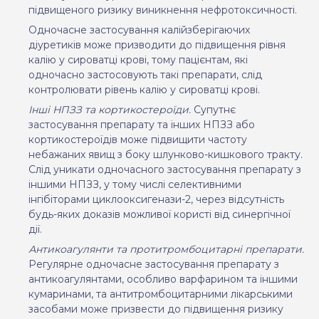
підвищеного ризику виникнення нефротоксичності.
Одночасне застосування калійзберігаючих
діуретиків може призводити до підвищення
рівня
калію у сироватці крові, тому пацієнтам, які
одночасно застосовують такі препарати,
слід
контролювати рівень калію у сироватці крові.
Інші НПЗЗ та кортикостероїди.
Супутнє
застосування препарату та інших НПЗЗ або
кортикостероїдів може підвищити частоту
небажаних явищ з боку шлунково-кишкового тракту.
Слід уникати одночасного застосування препарату з
іншими НПЗЗ, у тому числі
селективними
інгібіторами циклооксигенази-2, через відсутність
будь-яких доказів
можливої користі від синергічної
дії.
Антикоагулянти та протитромбоцитарні препарати.
Регулярне одночасне застосування препарат
у з
антикоагулянтами, особливо варфарином та іншими
кумаринами, та антитромбоцитарними лікарськими
засобами може призвести до підвищення ризику