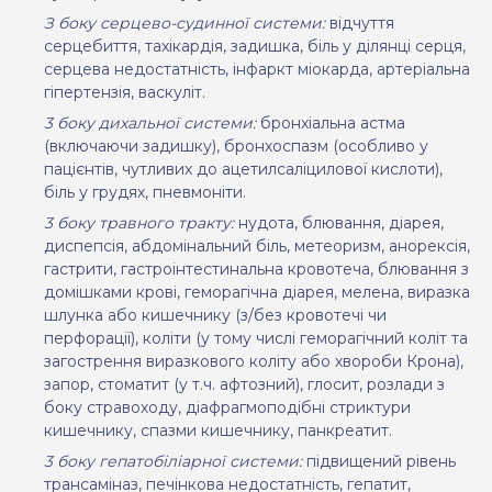
З боку серцево-судинної системи:
відчуття
серцебиття, тахікардія, задишка, біль у ділянці серця,
серцева недостатність, інфаркт міокарда, артеріальна
гіпертензія, васкуліт.
3 боку дихальної системи:
бронхіальна
астма
(включаючи задишку), бронхоспазм (особливо у
пацієнтів, чутливих до ацетилсаліцилової кислоти),
біль у грудях, пневмоніти.
3 боку травного тракту:
нудота, блювання, діарея,
диспепсія, абдомінальний біль, метеоризм, анорексія,
гастрити, гастроінтестинальна кровотеча, блювання з
домішками крові, геморагічна діарея, мелена, виразка
шлунка або кишечнику (з/без кровотечі чи
перфорації), коліти (у тому числі геморагічний коліт та
загострення виразкового коліту або хвороби Крона),
запор, стоматит (у т.ч. афтозний), глосит, розлади з
боку стравоходу, діафрагмоподібні стриктури
кишечнику, спазми кишечнику, панкреатит.
3 боку гепатобіліарної системи:
підвищений рівень
трансаміназ, печінкова недостатність, гепатит,