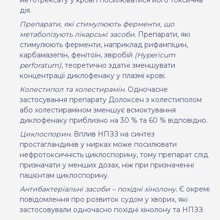
дія.
Препарати, які стимулюють ферменти, що
метаболізують лікарські засоби.
Препарати, які
стимулюють ферменти, наприклад рифампіцин,
карбамазепін, фенітоїн, звіробій
(Hypericum
perforatum)
, теоретично здатні зменшувати
концентрації диклофенаку у
плазмі крові.
Колестипол та холестирамін.
Одночасне
застосування препарату Долоксен з колестиполом
або холестираміном зменшує всмоктування
диклофенаку приблизно на 30 % та 60 % відповідно.
Циклоспорин.
Вплив НПЗЗ на синтез
простагландинів у нирках може посилювати
нефротоксичність циклоспорину, тому препарат слід
призначати у менших дозах, ніж при призначенні
пацієнтам циклоспорину.
Антибактеріальні засоби – похідні хінолону.
Є
окремі
повідомлення про розвиток судом у хворих, які
застосовували одночасно похідні хінолону та НПЗЗ.