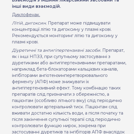
інші види взаємодій.
Диклофенак.
Літій, дигоксин.
Препарат може підвищувати
концентрації літію та дигоксину у плазмі крові.
Рекомендується моніторинг літію та дигоксину у
плазмі крові.
Діуретичні та антигіпертензивні засоби.
Препарат,
як і інші НПЗЗ, при супутньому застосуванні з
діуретиками або антигіпертензивними препаратами,
наприклад бета-блокаторами кальцієвих каналів,
інгібіторами ангіотензинперетворювального
ферменту (АПФ) може знижувати їх
антигіпертензивний ефект. Тому комбінацію таких
препаратів слід
призначати з обережністю, а
пацієнтам (особливо літнього віку) слід періодично
контролювати артеріальний тиск. Пацієнтам слід
вживати достатню кількість води, а після
початку та
після закінчення супутньої терапії слід періодично
контролювати функцію нирок, зокрема при
застосуванні діуретиків та інгібіторів АПФ внаслідок