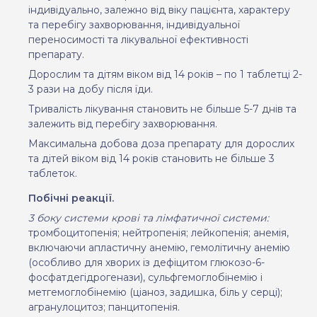
індивідуально, залежно від віку пацієнта, характеру
та перебігу захворювання, індивідуальної
переносимості та лікувальної ефективності
препарату.
Дорослим та дітям віком від 14 років – по 1 таблетці 2-
3 рази на добу після їди.
Тривалість лікування становить не більше 5-7 днів та
залежить від перебігу захворювання.
Максимальна добова доза препарату для дорослих
та дітей віком від 14 років становить не більше 3
таблеток.
Побічні реакції.
3 боку системи крові та лімфатичної системи:
тромбоцитопенiя; нейтропенія; лейкопенія; анемія,
включаючи апластичну анемію, гемолітичну анемію
(особливо для хворих із дефіцитом глюкозо-6-
фосфатдегідрогенази), сульфгемоглобінемію і
метгемоглобінемію (ціаноз, задишка, біль у серці);
агранулоцитоз; панцитопенія.