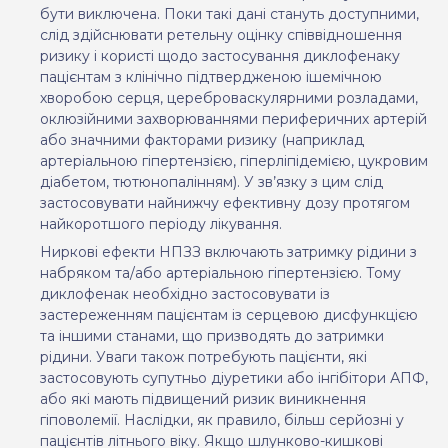
бути виключена. Поки такі дані стануть доступними,
слід здійснювати ретельну оцінку співвідношення
ризику і користі щодо застосування диклофенаку
пацієнтам з клінічно підтвердженою ішемічною
хворобою серця, цереброваскулярними розладами,
оклюзійними захворюваннями периферичних артерій
або значними факторами ризику (наприклад
артеріальною гіпертензією, гіперліпідемією, цукровим
діабетом, тютюнопалінням).
У
зв’язку
з
цим
слід
застосовувати
найнижчу
ефективну
дозу
протягом
найкоротшого періоду
лікування.
Ниркові ефекти НПЗЗ включають затримку рідини з
набряком та/або артеріальною гіпертензією.
Тому
диклофенак
необхідно
застосовувати із
застереженням
пацієнтам
і
з серцевою
дисфункцією
та іншими
станами
, що
призводять
до затримки
рідини
. Уваги також потребують пацієнти, які
застосовують супутньо діуретики або інгібітори АПФ,
або які мають підвищений ризик виникнення
гіповолемії. Наслідки, як правило, більш серйозні у
пацієнтів літнього віку. Якщо шлунково-кишкові