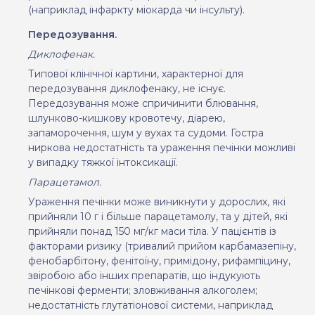
(наприклад інфаркту міокарда чи інсульту).
Передозування.
Диклофенак.
Типової клінічної картини, характерної для
передозування диклофенаку, не існує.
Передозування може спричинити блювання,
шлунково-кишкову кровотечу, діарею,
запаморочення, шум у вухах та судоми.
Гостра
ниркова
недостатність
та
ураження печінки
можливі
у випадку тяжкої
інтоксикації
.
Парацетамол.
Ураження печінки може виникнути у дорослих, які
прийняли
10 г і більше парацетамолу, та у дітей, які
прийняли понад 150 мг/кг маси тіла. У пацієнтів із
факторами ризику (
тривалий прийом карбамазепіну,
фенобарбітону, фенітоїну, примідону, рифампіцину,
звіробою або інших препаратів, що індукують
печінкові ферменти; зловживання алкоголем
;
недостатність глутатіонової системи, наприклад