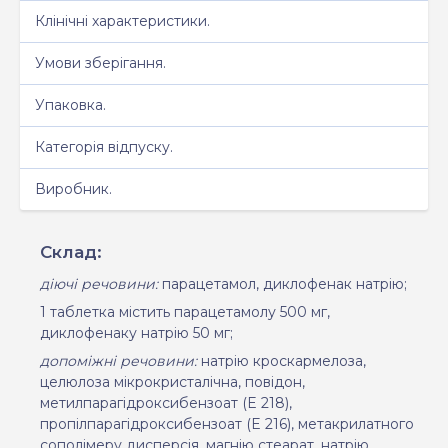
Клінічні характеристики.
Умови зберігання.
Упаковка.
Категорія відпуску.
Виробник.
Склад:
діючі речовини:
парацетамол, диклофенак натрію;
1 таблетка містить парацетамолу 500 мг,
диклофенаку натрію 50 мг;
допоміжні речовини:
натрію кроскармелоза,
целюлоза мікрокристалічна, повідон,
метилпарагідроксибензоат (
E
218),
пропілпарагідроксибензоат (
E
216), метакрилатного
сополімеру дисперсія, магнію стеарат, натрію