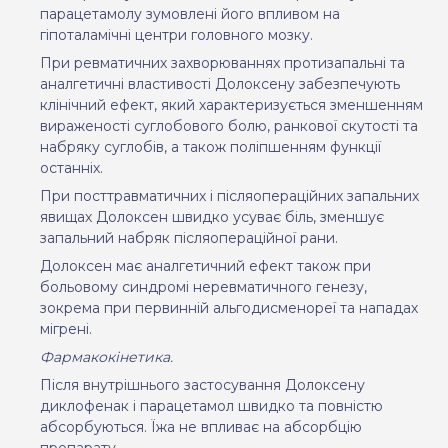
парацетамолу зумовлені його впливом на
гіпоталамічні центри головного мозку.
При ревматичних захворюваннях протизапальні та
аналгетичні властивості Долоксену забезпечують
клінічний ефект, який характеризується зменшенням
вираженості суглобового болю, ранкової скутості та
набряку суглобів, а також поліпшенням функції
останніх.
При посттравматичних і післяопераційних запальних
явищах Долоксен швидко усуває біль, зменшує
запальний набряк післяопераційної рани.
Долоксен має аналгетичний ефект також при
больовому синдромі неревматичного генезу,
зокрема при первинній альгодисменореї та нападах
мігрені.
Фармакокінетика.
Після внутрішнього застосування Долоксену
диклофенак і парацетамол швидко та повністю
абсорбуються. Їжа не впливає на абсорбцію
препарату.