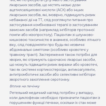
лікарських засобів, що містять низькі дози
ацетилсаліцилової кислоти (АСК) або інших
лікарських засобів, які, імовірно, підвищують ризик
небажаної дії на ТТ, слід розглянути питання про
застосування комбінованої терапії із застосуванням
захисних засобів (наприклад інгібіторів протонної
помпи або мізопростолу). Пацієнтам зі шлунково-
кишковою токсичністю в анамнезі, особливо літнього
віку, слід повідомляти про будь-які незвичні
абдомінальні симптоми (особливо кровотечі у
травному тракті). Застереження також потрібні для
хворих, які отримують одночасно лікарські засоби,
що можуть підвищити ризик виразки або кровотечі,
такі як системні кортикостероїди, антикоагулянти,
антитромботичні засоби або селективні інгібітори
зворотного захоплення серотоніну.
Вплив на печінку
Ретельний медичний
нагляд
потрібен
у випадку,
коли диклофенак необхідно призначити
пацієнтам
і
з
порушенням
функції
печінки
,
оскільки
їх стан може