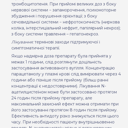
тромбоцитопенія.
При прийомі великих доз
з боку
нервової системи − запаморочення, психомоторне
збудження і порушення орієнтації; з боку
сечовидільної системи − нефротоксичність (ниркова
коліка, інтерстиціальний нефрит, папілярний некроз);
з боку системи травлення – гепатонекроз.
Лікування:
термінові заходи підтримуючої і
симптоматичної терапії.
Якщо надмірна доза препарату була прийнята у
межах 1 години, слід розглянути доцільність
застосування активованого вугілля. Концентрацію
парацетамолу у плазмі крові слід вимірювати через 4
години або пізніше після прийому (більш ранні
концентрації є недостовірними). Лікування N-
ацетилцистеїном може бути застосовано протягом
24 годин після прийому препарату, але
максимальний захисний ефект можна отримати при
його застосуванні протягом 8 годин після прийому.
Ефективність антидоту різко знижується після цього
часу. При необхідності пацієнту внутрішньовенно
вводять N-ацетилцистеїн згідно зі встановленим