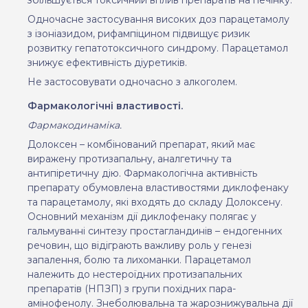
Одночасне застосування високих доз парацетамолу
з ізоніазидом, рифампіцином підвищує ризик
розвитку гепатотоксичного синдрому. Парацетамол
знижує ефективність діуретиків.
Не застосовувати одночасно з алкоголем.
Фармакологічні властивості.
Фармакодинаміка.
Долоксен – комбінований препарат, який має
виражену протизапальну, аналгетичну та
антипіретичну дію. Фармакологічна активність
препарату обумовлена властивостями диклофенаку
та парацетамолу, які входять до складу Долоксену.
Основний механізм дії диклофенаку полягає у
гальмуванні синтезу простагландинів – ендогенних
речовин, що відіграють важливу роль у генезі
запалення, болю та лихоманки. Парацетамол
належить до нестероїдних протизапальних
препаратів (НПЗП) з групи похідних пара-
амінофенолу. Знеболювальна та жарознижувальна дії