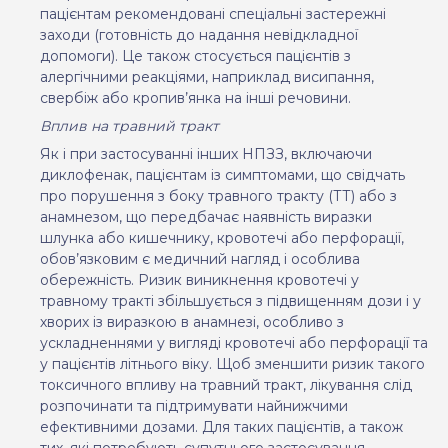
пацієнтам рекомендовані спеціальні застережні
заходи
(готовність до надання невідкладної
допомоги)
. Це також стосується пацієнтів з
алергічними реакціями, наприклад висипання,
свербіж або кропив’янка на інші речовини.
Вплив на травний тракт
Як і при застосуванні інших НПЗЗ, включаючи
диклофенак, пацієнтам із симптомами, що свідчать
про порушення з боку травного тракту (ТТ) або з
анамнезом, що передбачає наявність виразки
шлунка або кишечнику, кровотечі або перфорації,
обов’язковим є медичний нагляд і особлива
обережність. Ризик виникнення кровотечі у
травному тракті збільшується з підвищенням дози і у
хворих із виразкою в анамнезі, особливо з
ускладненнями у вигляді кровотечі або перфорації та
у пацієнтів літнього віку.
Щоб з
менш
ити ризик такого
токсичного впливу на травний тракт, лікування
слід
розпочина
ти
та підтриму
вати
найнижчими
ефективними дозами.
Для таких пацієнтів, а також
тих, які потребують супутнього застосування