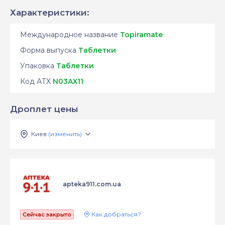
Характеристики:
Международное название
Topiramate
Форма выпуска
Таблетки
Упаковка
Таблетки
Код АТХ
N03AX11
Дроплет цены
Киев
(изменить)
apteka911.com.ua
Как добраться?
Сейчас закрыто