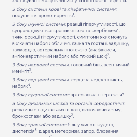
застосуванні можуть виникнути інші побічні ефекти.
З боку системи крові та лімфатичної системи:
1
порушення кровотворення
.
З боку імунної системи:
реакції гіперчутливості, що
2
супроводжуються кропив’янкою та свербежем
,
тяжкі реакції гіперчутливості, симптоми яких можуть
включати набряк обличчя, язика та гортані, задишку,
тахікардію, артеріальну гіпотензію (анафілаксія,
2
ангіоневротичний набряк або тяжкий шок)
.
З боку нервової системи:
головний біль, асептичний
3
менінгіт
.
З
боку серцевої системи:
серцева недостатність,
4
набряк
.
4
З боку судинної системи:
артеріальна гіпертензія
.
З боку дихальних шляхів та органів середостіння:
реактивність дихальних шляхів, включаючи астму,
2
бронхоспазм або задишку
.
З боку травної системи:
біль у животі, нудота,
5
диспепсія
, діарея, метеоризм, запор, блювання,