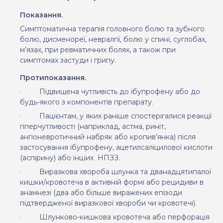
Показання.
Симптоматична терапія
головного болю та зубного
болю, дисменореї, невралгії, болю у спині, суглобах,
м’язах, при ревматичних болях, а також при
симптомах застуди і грипу.
Протипоказання.
·
Підвищена чутливість до ібупрофену або до
будь-якого з компонентів препарату.
·
Пацієнтам, у яких раніше спостерігалися реакції
гіперчутливості (наприклад, астма, риніт,
ангіоневротичний набряк або кропив’янка) після
застосування ібупрофену, ацетилсаліцилової кислоти
(аспірину) або інших
НПЗЗ.
·
Виразкова хвороба шлунка та дванадцятипалої
кишки/кровотеча в активній формі або рецидиви в
анамнезі (два або більше виражених епізоди
підтвердженої виразкової хвороби чи кровотечі).
·
Шлунково-кишкова кровотеча або перфорація