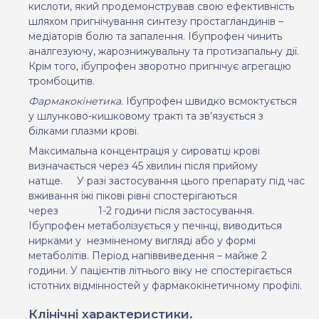
кислоти, який продемонстрував свою ефективність
шляхом пригнічування синтезу простагландинів –
медіаторів болю та запалення.
I
бупрофен чинить
аналгезуючу, жарознижувальну та протизапальну дії.
Крім того, ібупрофен зворотно пригнічує агрегацію
тромбоцитів.
Фармакокінетика.
Ібупрофен швидко всмоктується
у шлунково-кишковому тракті та зв’язується з
білками плазми крові.
Максимальна концентрація у сироватці крові
визначається через 45 хвилин після прийому
натще.
У разі застосування цього препарату під час
вживання їжі пікові рівні спостерігаються
через
1-2 години після застосування.
Ібупрофен метаболізується у печінці,
виводиться
нирками у
незміненому вигляді або у формі
метаболітів. Період напіввиведення – майже 2
години. У пацієнтів літнього віку не спостерігається
істотних відмінностей у фармакокінетичному профілі.
Клінічні характеристики.