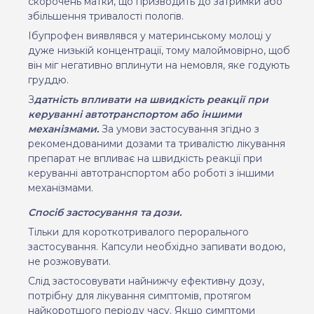
скорочень матки, що призводить до затримки або
збільшення тривалості пологів.
Ібупрофен виявлявся у материнському молоці у
дуже низькій концентрації, тому малоймовірно, щоб
він міг негативно вплинути на немовля, яке годують
груддю.
З
датність впливати на швидкість реакції при
керуванні автотранспортом або іншими
механізмами.
За умови застосування згідно з
рекомендованими дозами та тривалістю лікування
препарат не впливає на швидкість реакції при
керуванні автотранспортом або роботі з іншими
механізмами.
Спосіб застосування та дози.
Тільки для короткотривалого перорального
застосування. Капсули необхідно запивати водою,
не розжовувати.
Слід застосовувати найнижчу ефективну дозу,
потрібну для лікування симптомів, протягом
найкоротшого періоду часу. Якщо симптоми