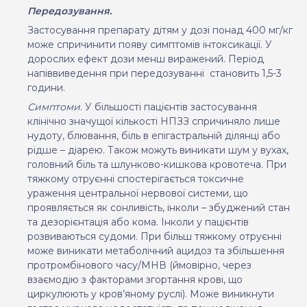
Передозування.
Застосування препарату дітям
у дозі
понад 400 мг/кг
може
спричинити
появу симптомів інтоксикації. У
дорослих ефект дози менш
виражений. Період
напіввиведення при передозуванні становить 1,5-3
години.
Симптоми
. У більшості пацієнтів застосування
клінічно значущої кількості НПЗЗ спричиняло лише
нудоту, блювання, біль в епігастральній ділянці або
рідше – діарею. Також можуть виникати шум у вухах,
головний біль та шлунково-кишкова кровотеча. При
тяжкому отруєнні спостерігається токсичне
ураження центральної нервової системи, що
проявляється як сонливість, інколи – збуджений стан
та дезорієнтація або кома. Інколи у пацієнтів
розвиваються судоми. При більш тяжкому отруєнні
може виникати метаболічний ацидоз та збільшення
протромбінового часу/МНВ (ймовірно, через
взаємодію з факторами згортання крові, що
циркулюють у кров’яному руслі). Може виникнути