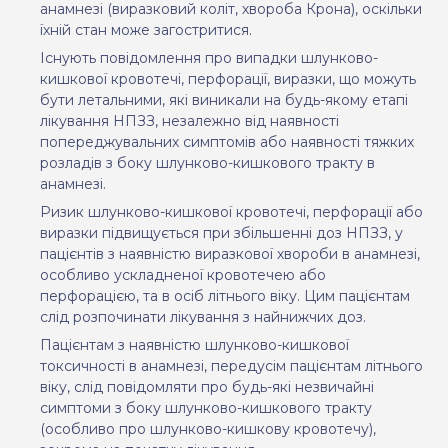
анамнезі (виразковий коліт, хвороба Крона), оскільки
їхній стан може загостритися.
Існують повідомлення про випадки шлунково-
кишкової кровотечі, перфорації, виразки, що можуть
бути летальними, які виникали на будь-якому етапі
лікування НПЗЗ, незалежно від наявності
попереджувальних симптомів або наявності тяжких
розладів з боку шлунково-кишкового тракту в
анамнезі.
Ризик шлунково-кишкової кровотечі, перфорації або
виразки підвищується при збільшенні доз
НПЗЗ,
у
пацієнтів з наявністю виразкової хвороби в анамнезі,
особливо ускладненої кровотечею або
перфорацією, та в осіб літнього віку. Цим пацієнтам
слід розпочинати лікування з найнижчих доз.
Пацієнтам з наявністю шлунково-кишкової
токсичності в анамнезі,
передусім пацієнтам літнього
віку,
слід повідомляти про будь-які незвичайні
симптоми з боку шлунково-кишкового тракту
(особливо про шлунково-кишкову кровотечу),