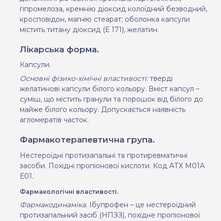
гіпромелоза, кремнію діоксид колоїдний безводний,
кросповідон, магнію стеарат; оболонка капсули
містить титану діоксид (Е 171), желатин.
Лікарська форма.
Капсули.
Основні фізико-хімічні властивості:
т
верді
желатинові капсули білого кольору. Вміст капсул
–
суміш, що містить гранули та порошок від білого до
майже білого кольору. Допускається наявність
агломератів часток.
Фармакотерапевтична група.
Нестероїдні протизапальні та протиревматичні
засоби. Похідні пропіонової кислоти. Код АТХ М01А
Е01.
Фармакологічні властивості.
Фармакодинаміка.
Ібупрофен – це нестероїдний
протизапальний засіб (НПЗЗ), похідне пропіонової