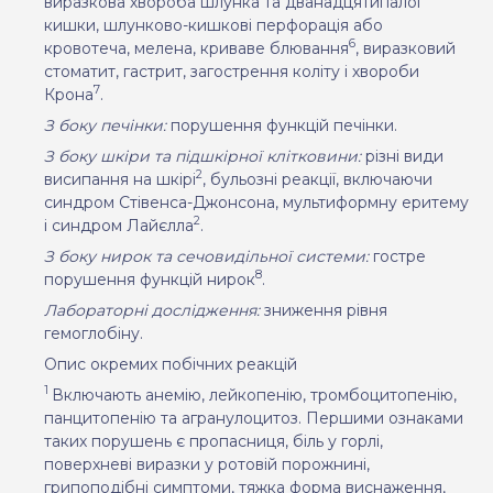
виразкова хвороба шлунка та дванадцятипалої
кишки, шлунково-кишкові перфорація або
6
кровотеча, мелена, криваве блювання
, виразковий
стоматит, гастрит, загострення коліту і хвороби
7
Крона
.
З боку печінки:
порушення функцій печінки.
З боку шкіри та підшкірної клітковини:
різні види
2
висипання на шкірі
, бульозні реакції, включаючи
синдром Стівенса-Джонсона, мультиформну еритему
2
і синдром Лайєлла
.
З боку нирок та сечовидільної системи:
гостре
8
порушення функцій нирок
.
Лабораторні дослідження:
зниження рівня
гемоглобіну.
Опис окремих побічних реакцій
1
Включають анемію, лейкопенію, тромбоцитопенію,
панцитопенію та агранулоцитоз. Першими ознаками
таких порушень є пропасниця, біль у горлі,
поверхневі виразки у ротовій порожнині,
грипоподібні симптоми, тяжка форма виснаження,