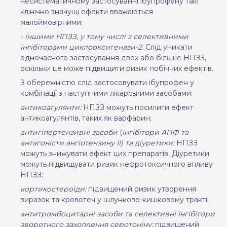
несистематичному застосуванні ібупрофену такі
клінічно значущі ефекти вважаються
малоймовірними;
- іншими
НПЗЗ,
у тому числі з селективними
інгібіторами циклооксигенази-2.
Слід уникати
одночасного застосування двох або більше НПЗЗ,
оскільки це може підвищити ризик побічних ефектів.
З обережністю слід застосовувати ібупрофен у
комбінації з наступними лікарськими засобами
:
антикоагулянти:
НПЗЗ можуть посилити ефект
антикоагулянтів, таких як варфарин
;
антигіпертензивні засоби
(
інгібітори АПФ та
антагоністи ангіотензину II) та діуретики
:
НПЗЗ
можуть знижувати ефект цих препаратів. Діуретики
можуть підвищувати ризик нефротоксичного впливу
НПЗЗ;
кортикостероїди:
підвищений ризик утворення
виразок та кровотеч у шлунково-кишковому тракті
;
антитромбоцитарні засоби та
селективні інгібітори
зворотного захоплення серотоніну
:
підвищений