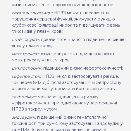
ризик виникнення шлунково-кишкової кровотечі;
серцеві глікозиди:
НПЗЗ
можуть посилювати
порушення серцевої функції, знижувати функцію
клубочкової фільтрації нирок
та
підвищувати рівень
глікозидів у плазмі крові
;
літій
:
існують докази потенційного підвищення рівнів
літію у плазмі крові
;
метотрексат
:
і
снує імовірність підвищення рівнів
метотрексату у плазмі крові
;
циклоспорин:
підвищений ризик нефротоксичності
;
міфепристон
:
НПЗЗ
не слід застосовувати раніше,
ніж через 8-12 діб після застосування міфепристону,
оскільки вони можуть знизити його ефективність;
такролімус:
можливе
підвищення ризику
нефротоксичності
при одночасному застосуванні
НПЗЗ з такролімусом;
зидовудин:
підвищений ризик гематологічної
токсичності при сумісному застосуванні зидовудину
та НПЗЗ. І
снують докази підвищення ризику