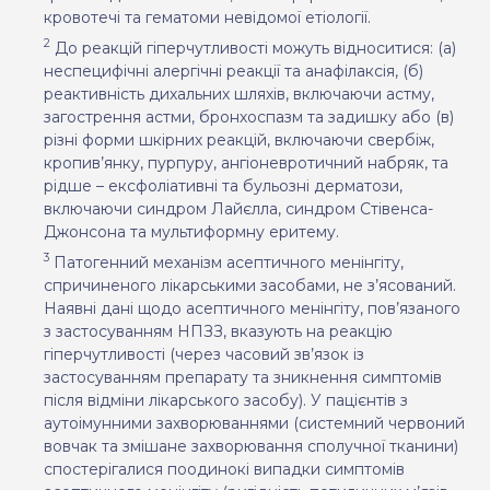
кровотечі та гематоми невідомої етіології.
2
До реакцій гіперчутливості можуть відноситися: (а)
неспецифічні алергічні реакції та анафілаксія, (б)
реактивність дихальних шляхів, включаючи астму,
загострення астми, бронхоспазм та задишку або (в)
різні форми шкірних реакцій, включаючи свербіж,
кропив’янку, пурпуру, ангіоневротичний набряк, та
рідше – ексфоліативні та бульозні дерматози,
включаючи синдром Лайєлла, синдром Стівенса-
Джонсона та мультиформну еритему.
3
Патогенний механізм асептичного менінгіту,
спричиненого лікарськими засобами, не з’
ясований.
Наявні дані щодо асептичного менінгіту, пов’язаного
з застосуванням НПЗЗ, вказують на реакцію
гіперчутливості (через часовий зв’язок із
застосуванням препарату та зникнення симптомів
після відміни лікарського засобу). У
пацієнтів з
аутоімунними захворюваннями (системний червоний
вовчак та змішане захворювання сполучної тканини)
спостерігалися поодинокі випадки симптомів