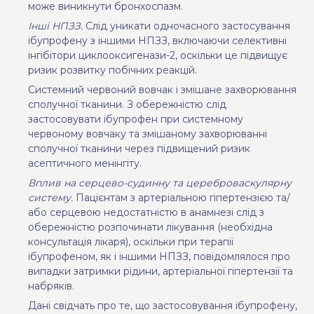
може виникнути бронхоспазм.
Інші НПЗЗ.
Слід уникати одночасного застосування
ібупрофену з іншими НПЗЗ, включаючи селективні
інгібітори циклооксигенази-2, оскільки це підвищує
ризик розвитку побічних реакцій.
Системний червоний вовчак
і змішане захворювання
сполучної тканини.
З обережністю слід
застосовувати ібупрофен при системному
червоному вовчаку та змішаному захворюванні
сполучної тканини через підвищений ризик
асептичного менінгіту.
Вплив на серцево-судинну та цереброваскулярну
систему.
Пацієнтам з артеріальною гіпертензією та/
або серцевою недостатністю в анамнезі слід з
обережністю розпочинати лікування (необхідна
консультація лікаря), оскільки при терапії
ібупрофеном, як і іншими НПЗЗ, повідомлялося про
випадки затримки рідини, артеріальної гіпертензії та
набряків.
Дані свідчать про те, що застосовування ібупрофену,