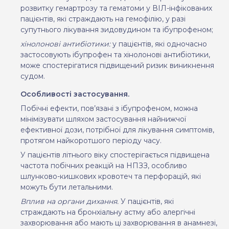
розвитку гемартрозу та гематоми у ВІЛ-інфікованих
пацієнтів, які страждають на гемофілію, у разі
супутнього лікування зидовудином та ібупрофеном
;
хінолонові антибіотики:
у пацієнтів, які одночасно
застосовують
ібупрофен та хінолонові антибіотики,
може спостерігатися підвищений ризик виникнення
судом
.
Особливості застосування.
Побічні ефекти, пов’язані з ібупрофеном, можна
мінімізувати шляхом застосування найнижчої
ефективної дози, потрібної для лікування симптомів,
протягом найкоротшого періоду часу.
У пацієнтів літнього віку спостерігається підвищена
частота побічних реакцій на НПЗЗ, особливо
шлунково-кишкових кровотеч та перфорацій, які
можуть бути летальними.
Вплив на органи дихання.
У пацієнтів, які
страждають на бронхіальну астму або алергічні
захворювання або мають ці захворювання в анамнезі,