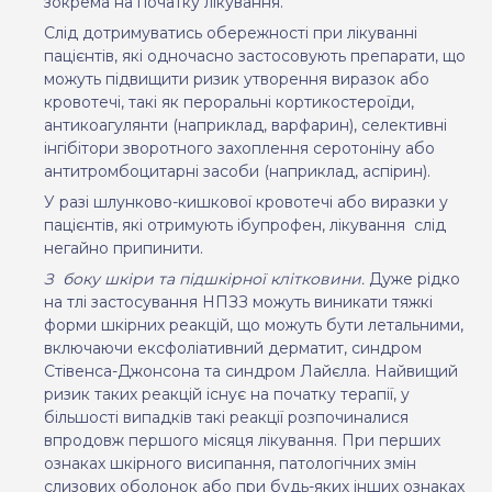
зокрема на початку лікування.
Слід дотримуватись обережності при лікуванні
пацієнтів, які одночасно застосовують препарати, що
можуть підвищити ризик утворення виразок або
кровотечі, такі як пероральні кортикостероїди,
антикоагулянти (наприклад, варфарин),
селективні
інгібітори зворотного захоплення серотоніну
або
антитромбоцитарні засоби (наприклад, аспірин).
У разі шлунково-кишкової кровотечі або виразки у
пацієнтів, які отримують ібупрофен, лікування
слід
негайно припинити.
З
боку шкіри та підшкірної клітковини.
Д
уже рідко
на тлі застосування НПЗЗ можуть виникати тяжкі
форми шкірних реакцій, що можуть бути летальними,
включаючи ексфоліативний дерматит, синдром
Стівенса-Джонсона та синдром Лайєлла. Найвищий
ризик таких реакцій існує на початку терапії, у
більшості випадків такі реакції розпочиналися
впродовж першого місяця лікування.
При перших
ознаках шкірного висипання, патологічних змін
слизових оболонок або при будь-яких інших ознаках