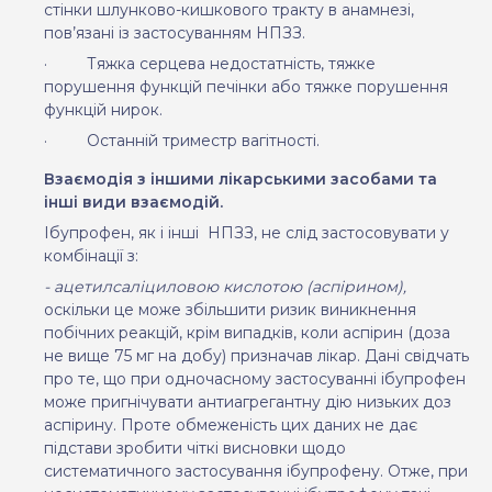
стінки шлунково-кишкового тракту в анамнезі,
пов’язані із застосуванням НПЗЗ.
·
Тяжка серцева недостатність, тяжке
порушення функцій печінки або тяжке порушення
функцій нирок.
·
Останній триместр вагітності.
Взаємодія з іншими лікарськими засобами та
інші види взаємодій.
Ібупрофен, як і інші
НПЗЗ, не слід застосовувати
у
комбінації з:
- ацетилсаліциловою кислотою (аспірином),
оскільки це може збільшити ризик виникнення
побічних реакцій, крім випадків, коли аспірин (доза
не вище 75 мг на добу) призначав лікар. Дані свідчать
про те, що при одночасному застосуванні ібупрофен
може пригнічувати антиагрегантну дію низьких доз
аспірину. Проте обмеженість цих даних не дає
підстави зробити чіткі висновки щодо
систематичного застосування ібупрофену. Отже, при