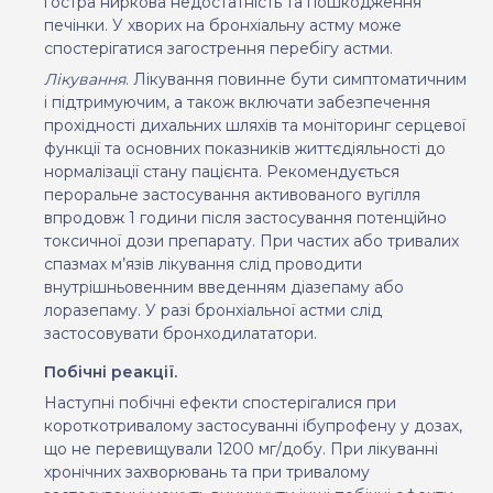
гостра ниркова недостатність та пошкодження
печінки. У хворих на бронхіальну астму може
спостерігатися загострення перебігу астми.
Лікування
. Лікування повинне бути симптоматичним
і підтримуючим, а також включати забезпечення
прохідності дихальних шляхів та моніторинг серцевої
функції та основних показників життєдіяльності до
нормалізації стану пацієнта. Рекомендується
пероральне застосування активованого вугілля
впродовж 1 години після застосування потенційно
токсичної дози препарату. При частих або тривалих
спазмах м
’
язів лікування слід проводити
внутрішньовенним введенням діазепаму або
лоразепаму. У разі бронхіальної астми слід
застосовувати бронходилататори.
Побічні реакції.
Наступні побічні ефекти спостерігалися при
короткотривалому застосуванні ібупрофену у дозах,
що не перевищували 1200 мг/добу. При лікуванні
хронічних захворювань та при тривалому