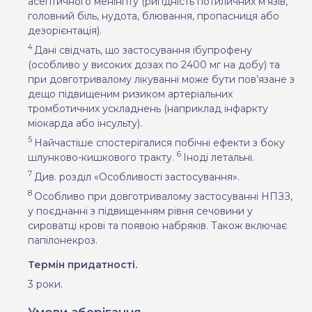
асептичного менінгіту (
ригідність потиличних м’язів,
головний біль, нудота, блювання, пропасниця або
дезорієнтація).
4
Дані свідчать, що застосування ібупрофену
(особливо у високих дозах по 2400 мг на добу) та
при довготривалому лікуванні може бути пов’язане з
дещо підвищеним ризиком артеріальних
тромботичних ускладнень (наприклад інфаркту
міокарда або інсульту).
5
Найчастіше спостерігалися побічні ефекти з боку
6
шлунково-кишкового тракту.
Іноді летальні.
7
Див. розділ «
Особливості застосування».
8
Особливо при довготривалому застосуванні НПЗЗ,
у поєднанні з підвищенням рівня сечовини у
сироватці крові та появою набряків. Також включає
папілонекроз.
Термін придатності.
3
роки.
Умови зберігання.