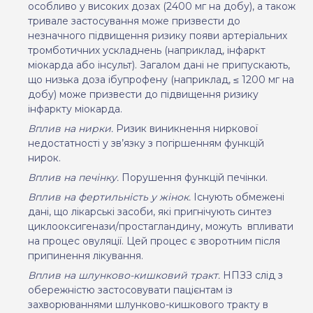
особливо у високих дозах (2400 мг на добу), а також
тривале застосування може призвести до
незначного підвищення ризику появи артеріальних
тромботичних ускладнень (наприклад, інфаркт
міокарда або інсульт). Загалом дані не припускають,
що низька доза ібупрофену (наприклад, ≤ 1200 мг на
добу) може призвести до підвищення ризику
інфаркту міокарда
.
Вплив на нирки.
Ризик виникнення ниркової
недостатності у зв’язку з погіршенням функцій
нирок
.
Вплив на печінку.
Порушення функцій печінки.
Вплив на фертильність у жінок.
Існують обмежені
дані, що лікарські засоби, які пригнічують синтез
циклооксигенази/простагландину, можуть
впливати
на процес овуляції. Цей процес є зворотним після
припинення лікування.
Вплив на шлунково-кишковий тракт.
НПЗЗ слід з
обережністю застосовувати пацієнтам із
захворюваннями шлунково-кишкового тракту в