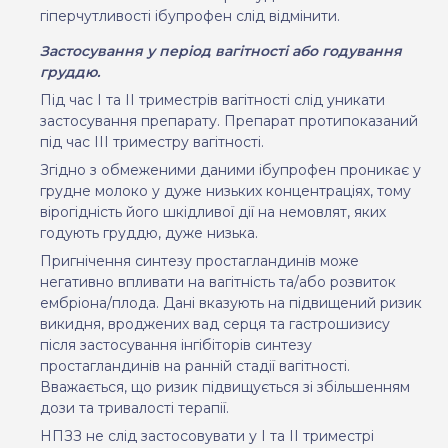
гіперчутливості ібупрофен слід відмінити.
Застосування у період вагітності або годування
груддю.
Під час І та ІІ триместрів вагітності слід уникати
застосування препарату. Препарат протипоказаний
під час ІІІ триместру вагітності.
Згідно з обмеженими даними ібупрофен проникає у
грудне молоко у дуже низьких концентраціях, тому
вірогідність його шкідливої дії на немовлят, яких
годують груддю, дуже низька.
Пригнічення синтезу простагландинів може
негативно впливати на вагітність та/або розвиток
ембріона/плода. Дані вказують на підвищений ризик
викидня, вроджених вад серця та гастрошизису
після застосування інгібіторів синтезу
простагландинів на ранній стадії вагітності.
Вважається, що ризик підвищується зі збільшенням
дози та тривалості терапії.
НПЗЗ
не слід застосовувати у
I
та
II
триместрі