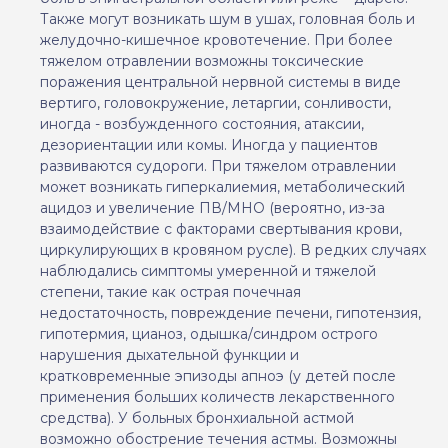
Также могут возникать шум в ушах, головная боль и
желудочно-кишечное кровотечение. При более
тяжелом отравлении возможны токсические
поражения центральной нервной системы в виде
вертиго, головокружение, летаргии, сонливости,
иногда - возбужденного состояния, атаксии,
дезориентации или комы. Иногда у пациентов
развиваются судороги. При тяжелом отравлении
может возникать гиперкалиемия, метаболический
ацидоз и увеличение ПВ/МНО (вероятно,
из-за
взаимодействие с факторами свертывания крови,
циркулирующих в кровяном русле). В редких случаях
наблюдались симптомы умеренной и тяжелой
степени, такие как острая почечная
недостаточность, повреждение печени, гипотензия,
гипотермия, цианоз, одышка/синдром острого
нарушения дыхательной функции и
кратковременные эпизоды апноэ (у детей после
применения больших количеств лекарственного
средства). У больных бронхиальной астмой
возможно обострение течения астмы. Возможны