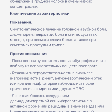
обнаружен в грудном молоке в очень низких
концентрациях.
Клинические
характеристики.
Показания.
Симптоматическое лечение головной и зубной боли,
дисменореи, невралгии, боли в спине, суставах,
мышцах, при ревматических болях, а также при
симптомах простуды и гриппа.
Противопоказания.
• Повышенная чувствительность к ибупрофена или к
любо
му
из вспомогательных веществ препарата.
• Реакции гиперчувствительности в анамнезе
(например астма, ринит, ангионевротический отек
или крапивница), которые наблюдались после
применения аспирина или других НПВС.
• Язвенная болезнь желудка или
двенадцатиперстной кишки/кровотечение в
активной форме или рецидивы в анамнезе (два или
более выраженных эпизоды подтвержденной