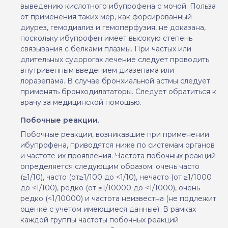
выведению кислотного ибупрофена с мочой. Польза
от применения таких мер, как форсированный
диурез, гемодиализ и гемоперфузия, не доказана,
поскольку ибупрофен имеет высокую степень
связывания с белками плазмы. При частых или
длительных судорогах лечение следует проводить
внутривенным введением диазепама или
лоразепама. В случае бронхиальной астмы следует
применять бронходилататоры. Следует обратиться к
врачу за медицинской помощью.
Побочные реакции.
Побочные реакции, возникавшие при применении
ибупрофена, приводятся ниже по системам органов
и частоте их проявления. Частота побочных реакций
определяется следующим образом: очень часто
(≥1/10), часто (от≥1/100 до <1/10), нечасто (от ≥1/1000
до <1/100), редко (от ≥1/10000 до <1/1000), очень
редко (<1/10000) и частота неизвестна (не подлежит
оценке с учетом имеющиеся данные). В рамках
каждой группы частоты побочных реакций