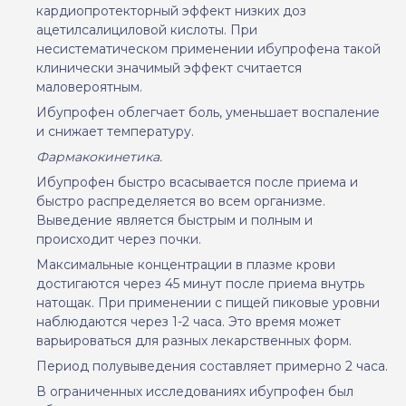
кардиопротекторный эффект низких доз
ацетилсалициловой кислоты. При
несистематическом применении ибупрофена такой
клинически значимый эффект считается
маловероятным.
Ибупрофен облегчает боль, уменьшает воспаление
и снижает температуру.
Фармакокинетика.
Ибупрофен быстро всасывается после приема и
быстро распределяется во всем организме.
Выв
едение
является быстрым и полным и
происходит через почки.
Максимальные концентрации в плазме крови
достига
ю
тся через 45 минут после приема внутрь
натощак. При применении с пищей пиковые уровни
наблюдаются через 1-2 часа. Это время может
варьироваться для разных лекарственных форм.
Период полувыведения составляет примерно 2
часа.
В ограниченных исследованиях ибупрофен был