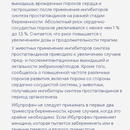
выкидыша, врожденных пороков сердца и
гастрошизис после применения ингибиторов
синтеза простагландинов на ранней стадии
беременности. Абсолютный риск сердечно-
сосудистых пороков увеличивался с менее чем 1 %
до 1,5 %. Считается, что риск повышается с
увеличением дозы и продолжительности терапии.
У животных применение ингибиторов синтеза
простагландинов приводило к увеличению случаев
пред- и послеимплантационных выкидышей и
летальности эмбрионов/плодов. Кроме того,
сообщалось о повышенной частоте различных
пороков развития, включая пороки со стороны
сердечно-сосудистой системы, у животных,
получавших ингибиторы синтеза простагландинов в
период органогенеза.
Ибупрофен не следует принимать в первые два
триместра беременности, кроме случаев, когда это
крайне необходимо. Если Ибупрофен применяет
женщина, которая пытается забеременеть или в
течение первого и второго триместров