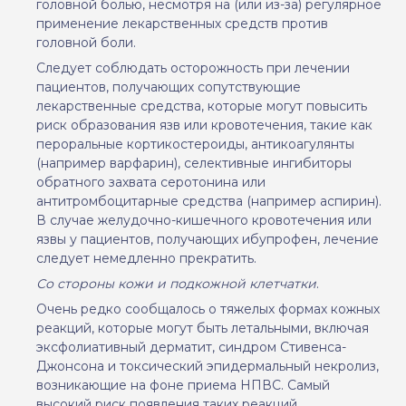
головной болью, несмотря на (или из-за) регулярное
применение лекарственных средств против
головной боли.
Следует соблюдать осторожность при лечении
пациентов, получающих сопутствующие
лекарственные средства, которые могут повысить
риск образования язв или кровотечения, такие как
пероральные кортикостероиды, антикоагулянты
(например варфарин), селективные ингибиторы
обратного захвата серотонина или
антитромбоцитарные средства (например аспирин).
В случае желудочно-кишечного кровотечения или
язвы у пациентов, получающих ибупрофен, лечение
следует немедленно прекратить.
Со стороны кожи и подкожной клетчатки
.
Очень редко сообщалось о тяжелых формах кожных
реакций, которые могут быть летальными, включая
эксфолиативный дерматит, синдром Стивенса-
Джонсона и токсический эпидермальный некролиз,
возникающие на фоне приема НПВС. Самый
высокий риск появления таких реакций