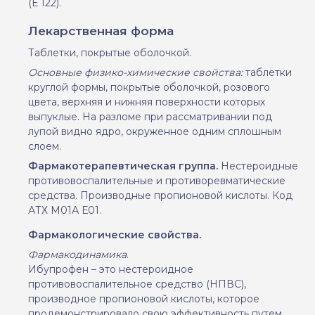
(Е 122).
Лекарственная форма
Таблетки, покрытые оболочкой.
Основные физико-химические свойства:
таблетки
круглой формы, покрытые оболочкой, розового
цвета, верхняя и нижняя поверхности которых
выпуклые.
На разломе при рассматривании под
лупой видно ядро, окруженное одним сплошным
слоем.
Фармакотерапевтическая
группа.
Нестероидные
противовоспалительные и противоревматические
средства. Производные пропионовой кислоты. Код
АТХ М01А Е01.
Фармакологические свойства.
Фармакодинамика
.
Ибупрофен – это нестероидное
противовоспалительное средство (НПВС),
производное пропионовой кислоты, которое
продемонстрировало свою эффективность путем