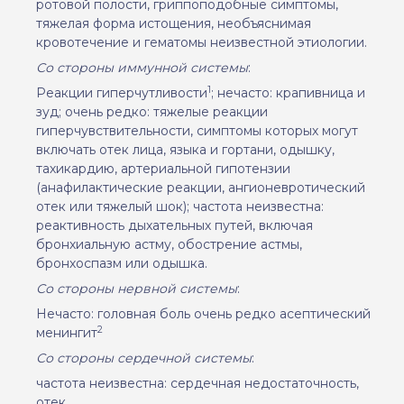
ротовой полости, гриппоподобные симптомы,
тяжелая форма истощения, необъяснимая
кровотечение и гематомы неизвестной этиологии.
Со стороны иммунной системы
:
1
Реакции гиперчутливости
; нечасто: крапивница и
зуд
;
очень редко: тяжелые реакции
гиперчувствительности, симптомы которых могут
включать отек лица, языка и гортани, одышку,
тахикардию, артериальной гипотензии
(анафилактические реакции, ангионевротический
отек или тяжелый шок); частота неизвестна:
реактивность дыхательных путей, включая
бронхиальную астму, обострение астмы,
бронхоспазм или одышка.
Со стороны нервной системы
:
Нечасто
:
головная боль очень редко асептический
2
менингит
Со стороны сердечной систем
ы
:
частота неизвестна: сердечная недостаточность,
отек.