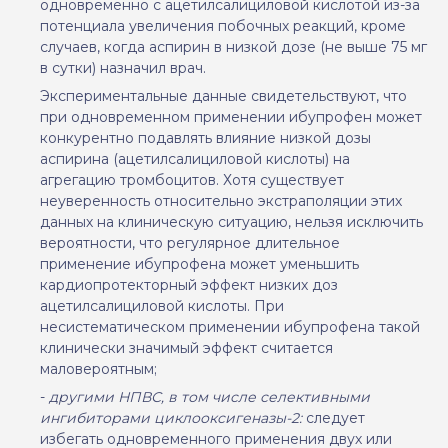
одновременно с ацетилсалициловой кислотой из-за
потенциала увеличения побочных реакций, кроме
случаев, когда аспирин в низкой дозе (не выше 75 мг
в сутки) назначил врач.
Экспериментальные данные свидетельствуют, что
при одновременном применении ибупрофен может
конкурентно подавлять влияние низкой дозы
аспирина (ацетилсалициловой кислоты) на
агрегацию тромбоцитов. Хотя существует
неуверенность относительно экстраполяции этих
данных на клиническую ситуацию, нельзя исключить
вероятности, что регулярное длительное
применение ибупрофена может уменьшить
кардиопротекторный эффект низких доз
ацетилсалициловой кислоты. При
несистематическом применении ибупрофена такой
клинически значимый эффект считается
маловероятным;
-
другими НПВС, в том числе селективными
ингибиторами циклооксигеназы-2:
следует
избегать одновременного применения двух или