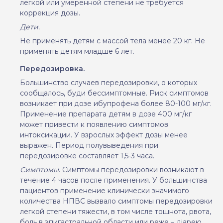
легкой или умеренной степени не требуется
коррекция дозы.
Дети.
Не
применять
детям
с
массой
тела
менее
20
кг. Не
применять детям
младше
6 лет.
Передозировка.
Большинство случаев передозировки, о которых
сообщалось, буди бессимптомные. Риск симптомов
возникает при дозе ибупрофена более 80-100 мг/кг.
Применение препарата детям в дозе 400 мг/кг
может привести к появлению симптомов
интоксикации. У взрослых эффект дозы менее
выражен. Период полувыведения при
передозировке составляет 1,5-3 часа.
Симптомы
. Симптомы передозировки возникают в
течение 4
часов
после применения. У большинства
пациентов применение клинически значимого
количества НПВС вызвало симптомы передозировки
легкой степени тяжести, в том числе тошнота, рвота,
боль в эпигастральной области или реже – діарею.