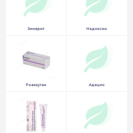
Зинерит
Надоксин
Роаккутан
Адацин