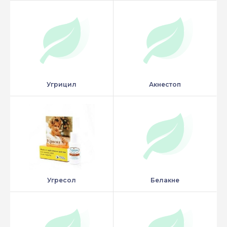
Угрицил
Акнестоп
Угресол
Белакне