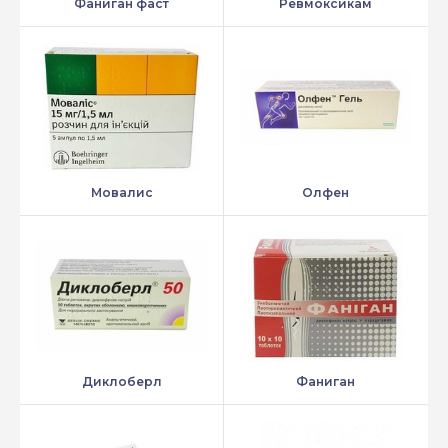
Фаниган фаст
Ревмоксикам
Мовалис
Олфен
Диклоберл
Фаниган