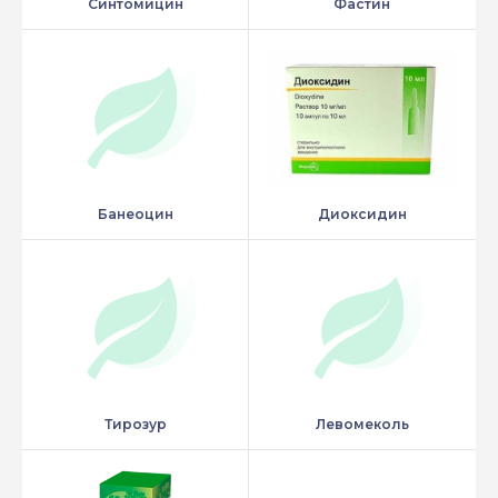
Синтомицин
Фастин
Банеоцин
Диоксидин
Тирозур
Левомеколь