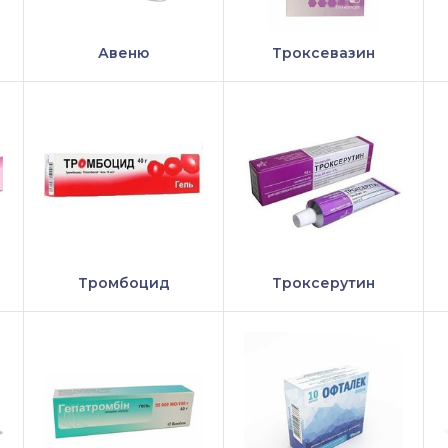
Авеню
Троксевазин
Тромбоцид
Троксерутин