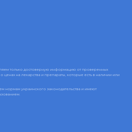
авляем только достоверную информацию от проверенных
о ценах на лекарства и препараты, которые есть в наличии или
сем нормам украинского законодательства и имеют
азованием.