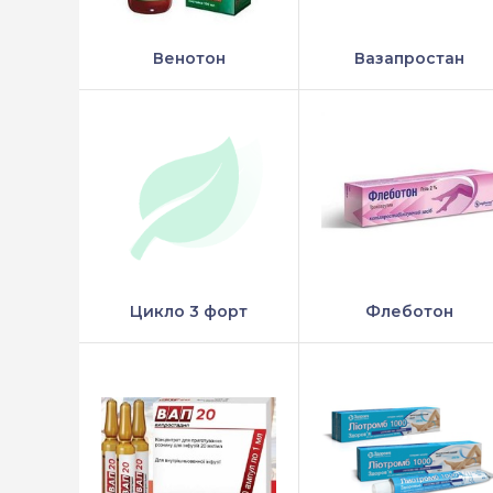
Венотон
Вазапростан
Цикло 3 форт
Флеботон