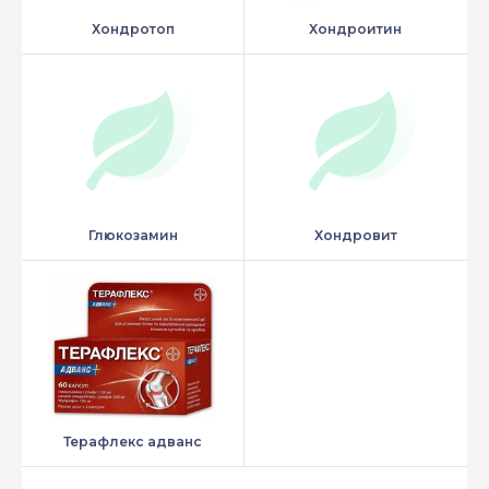
Хондротоп
Хондроитин
Глюкозамин
Хондровит
Терафлекс адванс