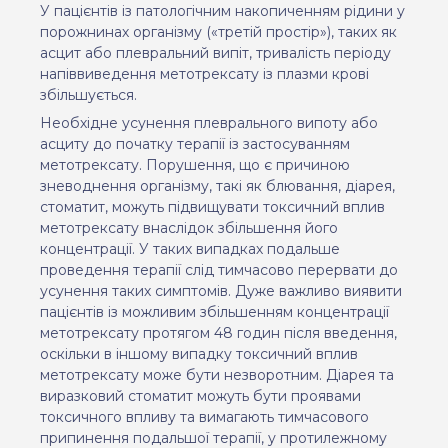
У пацієнтів із патологічним накопиченням рідини у
порожнинах організму («третій простір»), таких як
асцит або плевральний випіт, тривалість періоду
напіввиведення метотрексату із плазми крові
збільшується.
Необхідне усунення плеврального випоту або
асциту до початку терапії із застосуванням
метотрексату.
Порушення, що є причиною
зневоднення організму, такі як блювання, діарея,
стоматит, можуть підвищувати токсичний вплив
метотрексату внаслідок збільшення його
концентрації. У таких випадках подальше
проведення терапії слід тимчасово перервати до
усунення таких симптомів. Дуже важливо виявити
пацієнтів із можливим збільшенням концентрації
метотрексату протягом 48 годин після введення,
оскільки в іншому випадку токсичний вплив
метотрексату може бути незворотним.
Діарея та
виразковий стоматит можуть бути проявами
токсичного впливу та вимагають тимчасового
припинення подальшої терапії, у протилежному