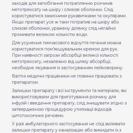
заходів для запобігання потраплянню розчинів
метотрексату на шкіру і слизові оболонки. Слід
користуватися захисними рукавичками та окулярами.
Якщо препарат усе ж таки потрапив на шкіру або
слизові оболонки, уражену ділянку слід негайно
промивати великою кількістю води.
Для усунення тимчасового відчуття печіння можна
користуватися пом’якшувальним кремом для рук.
При наявності загрози абсорбції великої кількості
метотрексату, незалежно від шляху абсорбції,
необхідне лікування із застосуванням лейковорину.
Вагітні медичні працівники не повинні працювати з
препаратом.
Залишки препарату і всі інструменти та матеріали, які
використовували для приготування розчину для
інфузій і введення препарату, слід знищувати згідно з
затвердженою процедурою утилізації відходів
цитотоксичних речовин.
У разі амбулаторного застосування не слід виливати
залишки препарату у каналізацію або викидати їх з