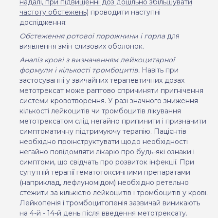
надалі, при підвищенні доз доцільно збільшувати
частоту обстежень)
проводити наступні
дослідження:
Обстеження ротової порожнини і горла
для
виявлення змін слизових оболонок.
Аналіз крові з визначенням лейкоцитарної
формули і кількості тромбоцитів.
Навіть при
застосуванні у звичайних терапевтичних дозах
метотрексат може раптово спричиняти пригнічення
системи кровотворення. У разі значного зниження
кількості лейкоцитів чи тромбоцитів лікування
метотрексатом слід негайно припинити і призначити
симптоматичну підтримуючу терапію. Пацієнтів
необхідно проінструктувати щодо необхідності
негайно повідомляти лікарю про будь-які ознаки і
симптоми, що свідчать про розвиток інфекції. При
супутній терапії гематотоксичними препаратами
(наприклад, лефлуномідом) необхідно ретельно
стежити за кількістю лейкоцитів і тромбоцитів у крові.
Лейкопенія і тромбоцитопенія зазвичай виникають
на 4-й - 14-й день після введення метотрексату.