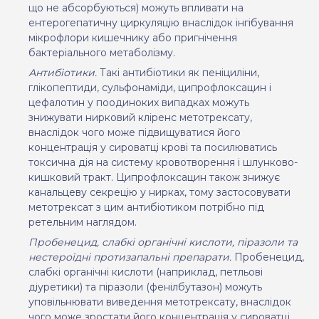
що не абсорбуються) можуть впливати на
ентерогепатичну циркуляцію внаслідок інгібування
мікрофлори кишечнику або пригнічення
бактеріального метаболізму.
Антибіотики.
Такі антибіотики як пеніциліни,
глікопептиди, сульфонаміди, ципрофлоксацин і
цефалотин у поодиноких випадках можуть
знижувати нирковий кліренс метотрексату,
внаслідок чого може підвищуватися його
концентрація у сироватці крові та посилюватись
токсична дія на систему кровотворення і шлунково-
кишковий тракт. Ципрофлоксацин також знижує
канальцеву секрецію у нирках, тому застосовувати
метотрексат з цим антибіотиком потрібно під
ретельним наглядом.
Пробенецид, слабкі органічні кислоти, піразоли та
нестероїдні протизапальні препарати.
Пробенецид,
слабкі органічні кислоти (наприклад, петльові
діуретики) та піразоли (фенілбутазон) можуть
уповільнювати виведення метотрексату, внаслідок
чого може зростати його концентрація у сироватці