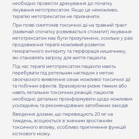
необхідно провести дренування до початку
лікування метотрексатом. Якщо це неможливо,
терапію метотрексатом не призначати.
При появі симптомів токсичної дії на травний тракт
(зазвичай спочатку розвивається стоматит) лікування
метотрексатом має бути призупинено, оскільки у разі
продовження терапії можливий розвиток
геморагічного ентериту та перфорація кишечнику,
які становлять загрозу для життя пацієнта.
Під час терапії метотрексатом пацієнти мають
перебувати під ретельним наглядом з метою
своєчасного виявлення ознак можливої токсичної дії
та побічних ефектів. Враховуючи ризик тяжких або
навіть летальних токсичних реакцій, пацієнтів
необхідно детально проінформувати щодо можливих
ускладнень та рекомендованих запобіжних заходів.
Введення дозами, що перевищують 20 мг на
тиждень, асоціюється зі значним зростанням
токсичного впливу, особливо пригнічення функцій
кісткового мозку.