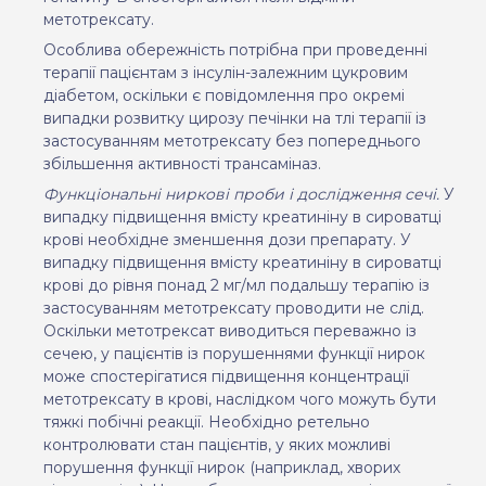
метотрексату.
Особлива обережність потрібна при проведенні
терапії пацієнтам з інсулін-залежним цукровим
діабетом, оскільки є повідомлення про окремі
випадки розвитку цирозу печінки на тлі терапії із
застосуванням метотрексату без попереднього
збільшення активності трансаміназ.
Функціональні ниркові проби і дослідження сечі.
У
випадку підвищення вмісту креатиніну в сироватці
крові необхідне зменшення дози препарату. У
випадку підвищення вмісту креатиніну в сироватці
крові до рівня понад 2 мг/мл подальшу терапію із
застосуванням метотрексату проводити не слід.
Оскільки метотрексат виводиться переважно із
сечею, у пацієнтів із порушеннями функції нирок
може спостерігатися підвищення концентрації
метотрексату в крові, наслідком чого можуть бути
тяжкі побічні реакції. Необхідно ретельно
контролювати стан пацієнтів, у яких можливі
порушення функції нирок (наприклад, хворих