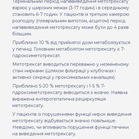
Термінальний період напіввиведення метотрексату
варіює у широких межах (3-17 годин) і в середньому
становить 6-7 годин. У пацієнтів із третьою камерою
розподілу (плевральним випотом, асцитом) період
напіввиведення метотрексату може бути до 4 разів
більшим.
Приблизно 10 % від прийнятої дози метаболізується
у печінці. Головним метаболітом метотрексату є 7-
гідроксиметотрексат.
Метотрексат виводиться переважно у незміненому
стані нирками (шляхом фільтрації у клубочках і
активної секреції у проксимальних канальцях).
Приблизно 5-20 % метотрексату і 1-5 % 7-
гідроксиметотрексату виводиться з жовчю. Наявна
виражена ентерогепатична рециркуляція
метотрексату.
У пацієнтів із порушеннями функції нирок виведення
метотрексату відбувається значно повільніше.
Невідомо, чи впливають порушення функції печінки
на виведення метотрексату.