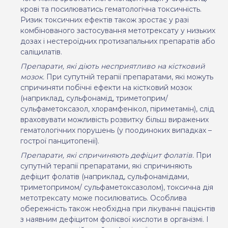
крові та посилюватись гематологічна токсичність.
Ризик токсичних ефектів також зростає у разі
комбінованого застосування метотрексату у низьких
дозах і нестероїдних протизапальних препаратів або
саліцилатів.
Препарати, які діють несприятливо на кістковий
мозок.
При супутній терапії препаратами, які можуть
спричиняти побічні ефекти на кістковий мозок
(наприклад, сульфонамід, триметоприм/
сульфаметоксазол, хлорамфенікол, піриметамін), слід
враховувати можливість розвитку більш виражених
гематологічних порушень (у поодиноких випадках –
гострої панцитопенії).
Препарати, які спричиняють дефіцит фолатів.
При
супутній терапії препаратами, які спричиняють
дефіцит фолатів (наприклад, сульфонамідами,
триметопримом/ сульфаметоксазолом), токсична дія
метотрексату може посилюватись. Особлива
обережність також необхідна при лікуванні пацієнтів
з наявним дефіцитом фолієвої кислоти в організмі. І