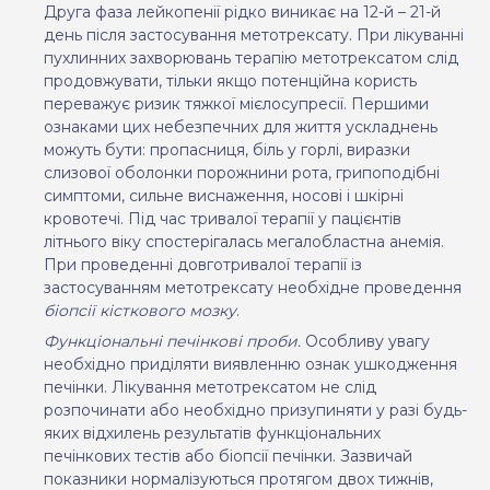
Друга фаза лейкопенії рідко виникає на 12-й – 21-й
день після застосування метотрексату. При лікуванні
пухлинних захворювань терапію метотрексатом слід
продовжувати, тільки якщо потенційна користь
переважує ризик тяжкої мієлосупресії. Першими
ознаками цих небезпечних для життя ускладнень
можуть бути:
пропасниця
, біль у горлі, виразки
слизової оболонки порожнини рота, грипоподібні
симптоми, сильне виснаження, носові і шкірні
кровотечі. Під час тривалої терапії у пацієнтів
літнього віку спостерігалась мегалобластна анемія.
При проведенні довготривалої терапії із
застосуванням метотрексату необхідне проведення
біопсії кісткового мозку
.
Функціональні печінкові проби.
Особливу увагу
необхідно приділяти виявленню ознак ушкодження
печінки. Лікування метотрексатом не слід
розпочинати або необхідно призупиняти у разі будь-
яких відхилень результатів функціональних
печінкових тестів або біопсії печінки. Зазвичай
показники нормалізуються протягом двох тижнів,