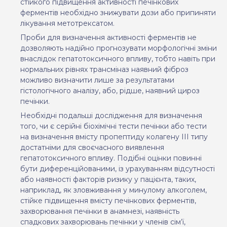
стійкого підвищення активності печінкових
ферментів необхідно знижувати дози або припиняти
лікування метотрексатом.
Проби для визначення активності ферментів не
дозволяють надійно прогнозувати морфологічні зміни
внаслідок гепатотоксичного впливу, тобто навіть при
нормальних рівнях трансміназ наявний фіброз
можливо визначити лише за результатами
гістологічного аналізу, або, рідше, наявний цироз
печінки.
Необхідні подальші дослідження для визначення
того, чи є серійні біохімічні тести печінки або тести
на визначення вмісту пропептиду колагену ІІІ типу
достатніми для своєчасного виявлення
гепатотоксичного впливу. Подібні оцінки повинні
бути диференційованими, із урахуванням відсутності
або наявності факторів ризику у пацієнта, таких,
наприклад, як зловживання у минулому алкоголем,
стійке підвищення вмісту печінкових ферментів,
захворювання печінки в анамнезі, наявність
спадкових захворювань печінки у членів сім’ї,