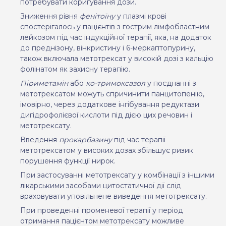
потребувати коригування дози.
Зниження рівня
фенітоїну
у плазмі крові
спостерігалось у пацієнтів з гострим лімфобластним
лейкозом під час індукційної терапії, яка, на додаток
до преднізону, вінкристину і 6-меркаптопурину,
також включала метотрексат у високій дозі з кальцію
фолінатом як захисну терапію.
Піриметамін
або
ко-тримоксазол
у поєднанні з
метотрексатом можуть спричинити панцитопенію,
імовірно, через додаткове інгібування редуктази
дигідрофолієвої кислоти під дією цих речовин і
метотрексату.
Введення
прокарбазину
під час терапії
метотрексатом у високих дозах збільшує ризик
порушення функції нирок.
При застосуванні метотрексату у комбінації з іншими
лікарськими засобами цитостатичної дії слід
враховувати уповільнене виведення метотрексату.
При проведенні променевої терапії у період
отримання пацієнтом метотрексату можливе