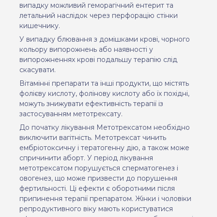
випадку можливий геморагічний ентерит та
летальний наслідок через перфорацію стінки
кишечнику.
У випадку блювання з домішками крові, чорного
кольору випорожнень або наявності у
випорожненнях крові подальшу терапію слід
скасувати.
Вітамінні препарати та інші продукти, що містять
фолієву кислоту, фолінову кислоту або їх похідні,
можуть знижувати ефективність терапії із
застосуванням метотрексату.
До початку лікування Метотрексатом необхідно
виключити вагітність. Метотрексат чинить
ембріотоксичну і тератогенну дію, а також може
спричинити аборт. У період лікування
метотрексатом порушується сперматогенез і
овогенез, що може призвести до порушення
фертильності. Ці ефекти є оборотними після
припинення терапії препаратом. Жінки і чоловіки
репродуктивного віку мають користуватися