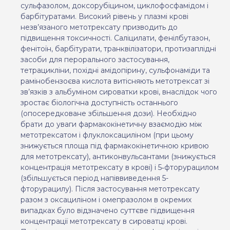
сульфазолом, доксорубіцином, циклофосфамідом і
барбітуратами. Високий рівень у плазмі крові
незв’язаного метотрексату призводить до
підвищення токсичності. Саліцилати, фенілбутазон,
фенітоїн, барбітурати, транквілізатори, протизаплідні
засоби для перорального застосування,
тетрацикліни, похідні амідопірину, сульфонаміди та
рамінобензоєва кислота витісняють метотрексат зі
зв’язків з альбуміном сироватки крові, внаслідок чого
зростає біологічна доступність останнього
(опосередковане збільшення дози). Необхідно
брати до уваги фармакокінетичну взаємодію між
метотрексатом і флуклоксациліном (при цьому
знижується площа під фармакокінетичною кривою
для метотрексату), антиконвульсантами (знижується
концентрація метотрексату в крові) і 5‑фторурацилом
(збільшується період напіввиведення 5-
фторурацилу). Після застосування метотрексату
разом з оксациліном і омепразолом в окремих
випадках було відзначено суттєве підвищення
концентрації метотрексату в сироватці крові.