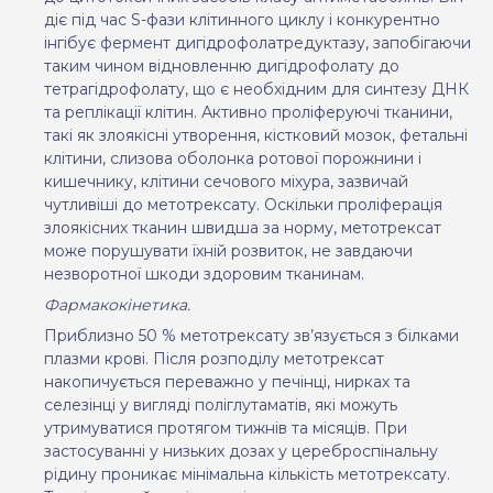
діє під час S-фази клітинного циклу і конкурентно
інгібує фермент дигідрофолатредуктазу, запобігаючи
таким чином відновленню дигідрофолату до
тетрагідрофолату, що є необхідним для синтезу ДНК
та реплікації клітин. Активно проліферуючі тканини,
такі як злоякісні утворення, кістковий мозок, фетальні
клітини, слизова оболонка ротової порожнини і
кишечнику, клітини сечового міхура, зазвичай
чутливіші до метотрексату. Оскільки проліферація
злоякісних тканин швидша за норму, метотрексат
може порушувати їхній розвиток, не завдаючи
незворотної шкоди здоровим тканинам.
Фармакокінетика.
Приблизно 50 % метотрексату зв’язується з білками
плазми крові. Після розподілу метотрексат
накопичується переважно у печінці, нирках та
селезінці у вигляді поліглутаматів, які можуть
утримуватися протягом тижнів та місяців. При
застосуванні у низьких дозах у цереброспінальну
рідину проникає мінімальна кількість метотрексату.