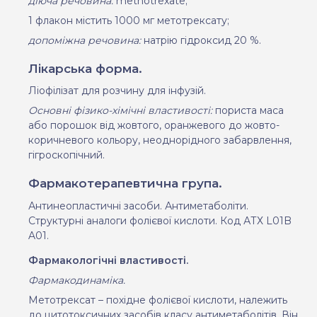
діюча речовина:
methotrexate;
1 флакон містить 1000 мг метотрексату;
допоміжна речовина:
натрію гідроксид
20 %.
Лікарська форма.
Ліофілізат для розчину для інфузій.
Основні фізико-хімічні властивості:
пориста маса
або порошок від жовтого, оранжевого до жовто-
коричневого кольору, неоднорідного забарвлення,
гігроскопічний.
Фармакотерапевтична група.
Антинеопластичні засоби.
Антиметаболіти.
Структурні аналоги фолієвої кислоти. Код АТХ
L01B
A01.
Фармакологічні властивості.
Фармакодинаміка.
Метотрексат – похідне фолієвої кислоти, належить
до цитотоксичних засобів класу антиметаболітів. Він