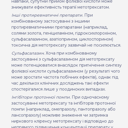
навпаки, супутній прийом фолієвої кислоти може
знижувати ефективність терапії метотрексатом.
Інші протиревматичні препарати.
При
комбінованому застосуванні з іншими
протиревматичними препаратами (наприклад,
солями золота, пеніциламіном, гідроксихлорохіном,
сульфасалазином, азатіоприном, циклоспорином)
токсична дія метотрексату зазвичай не посилюється.
Сульфасалазин.
Хоча при комбінованому
застосуванні з сульфасалазином дія метотрексату
може потенціюватися внаслідок пригнічення синтезу
фолієвої кислоти сульфасалазином (у результаті чого
може зростати частота побічних ефектів), однак під
час декількох клінічних досліджень такі ефекти
спостерігалися лише у поодиноких випадках.
Інгібітори протонної помпи.
При одночасному
застосуванні метотрексату та інгібіторів протонної
помпи (наприклад, омепразолу, пантопразолу або
лансопразолу) можливе зниження чи затримка
ниркового кліренсу метотрексату і відповідно до
непрямого підвищення концентрації препарату у