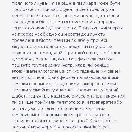
після чого лікування за рішенням лікаря може бути
продовжено. При застосуванні метотрексату за
ревматологічними показаннями немає підстав для
проведення біопсії печінки з метою моніторингу
гепатотоксичної дії препарату. При лікуванні хворих
на псоріаз необхідно оцінювати доцільність
проведення біопсії печінки до або у процесі
лікування метотрексатом, виходячи із сучасних
наукових рекомендацій. При такій оцінці необхідно
диференціювати пацієнтів без факторів ризику і
пацієнтів групи ризику (наприклад, які раніше
зловживали алкоголем, зі стійко підвищеним рівнем
активності печінкових ферментів, захворюваннями
печінки в анамнезі, спадковими захворюваннями
печінки у сімейному анамнезі, хворих на цукровий
діабет, пацієнтів з надмірною
масою тіла
, а також тих,
які раніше приймали гепатотоксичні препарати або
контактували з гепатотоксичними хімічними
речовинами). Повідомлялося про транзиторне
підвищення рівнів трансаміназ (до 2-3 разів вище
верхньої межі норми) у деяких пацієнтів. У разі