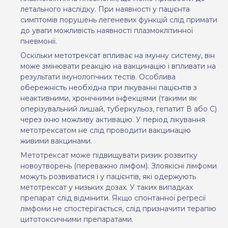
летального наслідку. При наявності у пацієнта
симптомів порушень легеневих функцій слід примати
до уваги можливість наявності плазмоклітинної
пневмонії.
Оскільки метотрексат впливає на імунну систему, він
може змінювати реакцію на вакцинацію і впливати на
результати імунологічних тестів. Особлива
обережність необхідна при лікуванні пацієнтів з
неактивними, хронічними інфекціями (такими як
оперізувальний лишай, туберкульоз, гепатит В або С)
через їхню можливу активацію. У період лікування
метотрексатом не слід проводити вакцинацію
живими вакцинами.
Метотрексат може підвищувати ризик розвитку
новоутворень (переважно лімфом). Злоякісні лімфоми
можуть розвиватися і у пацієнтів, які одержують
метотрексат у низьких дозах. У таких випадках
препарат слід відмінити. Якщо спонтанної регресії
лімфоми не спостерігається, слід призначити терапію
цитотоксичними препаратами.