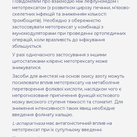
Повідомляли про взаємодію між лефлуномідом і
метотрексатом (з розвитком цирозу печінки, м’язово-
скелетних інфекцій та зниженням кількості
тромбоцитів). Необхідно з обережністю
застосовувати метотрексат у комбінації з
імуномодуляторами при проведенні ортопедичних
операцій, коли вразливість до інфікування
збільшується.
У разі одночасного застосування з іншими
цитостатиками кліренс метотрексату може
знижуватися.
Засоби для анестезії на основі окису азоту можуть
посилювати вплив метотрексату на метаболічне
перетворення фолієвої кислоти, наслідком чого є
непрогнозоване пригнічення функцій кісткового
мозку високого ступеня тяжкості та стоматит. Для
зниження інтенсивності таких явищ необхідне
введення фолінату кальцію.
L-аспарагіназа
має антагоністичний вплив на
метотрексат при їх супутньому введенні.