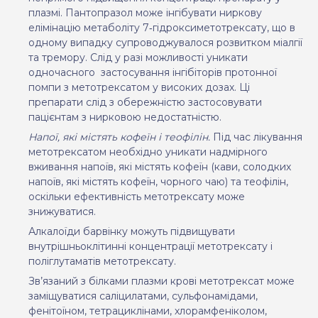
плазмі. Пантопразол може інгібувати ниркову
елімінацію метаболіту 7‑гідроксиметотрексату, що в
одному випадку супроводжувалося розвитком міалгії
та тремору. Слід у разі можливості уникати
одночасного
застосування інгібіторів протонної
помпи з метотрексатом у високих дозах. Ці
препарати слід з обережністю застосовувати
пацієнтам з нирковою недостатністю.
Напої, які містять кофеїн і теофілін.
Під час лікування
метотрексатом необхідно уникати надмірного
вживання напоїв, які містять кофеїн (кави, солодких
напоїв, які містять кофеїн, чорного чаю) та теофілін,
оскільки ефективність метотрексату може
знижуватися.
Алкалоїди барвінку можуть підвищувати
внутрішньоклітинні концентрації метотрексату і
поліглутаматів метотрексату.
Зв’язаний з білками плазми крові метотрексат може
заміщуватися саліцилатами, сульфонамідами,
фенітоїном, тетрациклінами, хлорамфеніколом,