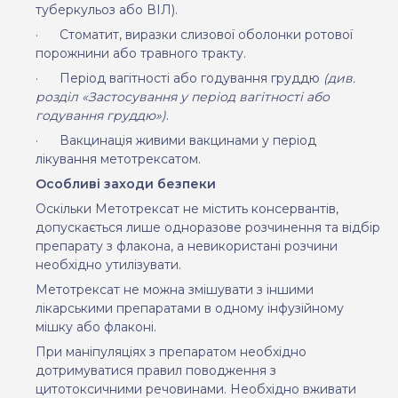
туберкульоз або ВІЛ).
·
Стоматит, виразки слизової оболонки ротової
порожнини або травного тракту.
·
Період вагітності або годування груддю
(див.
розділ «Застосування у період вагітності або
годування груддю»)
.
·
Вакцинація живими вакцинами у період
лікування метотрексатом.
Особливі заходи безпеки
Оскільки Метотрексат не містить консервантів,
допускається лише одноразове розчинення та відбір
препарату з флакона, а невикористані розчини
необхідно утилізувати.
Метотрексат не можна змішувати з іншими
лікарськими препаратами в одному інфузійному
мішку або флаконі.
При маніпуляціях з препаратом необхідно
дотримуватися правил поводження з
цитотоксичними речовинами. Необхідно вживати