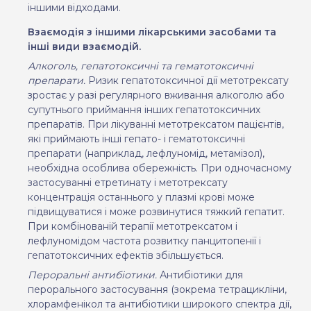
іншими відходами.
Взаємодія з іншими лікарськими засобами та
інші види взаємодій.
Алкоголь, гепатотоксичні та гематотоксичні
препарати.
Ризик гепатотоксичної дії метотрексату
зростає у разі регулярного вживання алкоголю або
супутнього приймання інших гепатотоксичних
препаратів. При лікуванні метотрексатом пацієнтів,
які приймають інші гепато- і гематотоксичні
препарати (наприклад, лефлуномід, метамізол),
необхідна особлива обережність. При одночасному
застосуванні етретинату і метотрексату
концентрація останнього у плазмі крові може
підвищуватися і може розвинутися тяжкий гепатит.
При комбінованій терапії метотрексатом і
лефлуномідом частота розвитку панцитопенії і
гепатотоксичних ефектів збільшується.
Пероральні антибіотики.
Антибіотики для
перорального застосування (зокрема тетрацикліни,
хлорамфенікол та антибіотики широкого спектра дії,