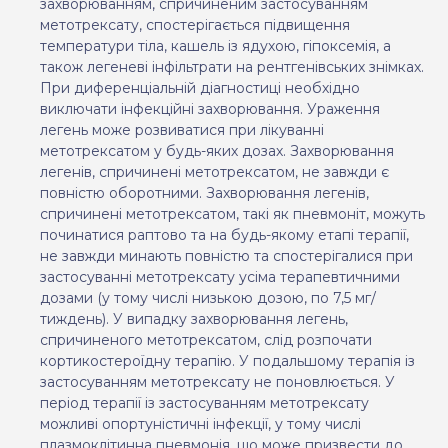
захворюванням, спричиненим застосуванням
метотрексату, спостерігається підвищення
температури тіла, кашель із ядухою, гіпоксемія, а
також легеневі інфільтрати на рентгенівських знімках.
При диференціальній діагностиці необхідно
виключати інфекційні захворювання. Ураження
легень може розвиватися при лікуванні
метотрексатом у будь-яких дозах. Захворювання
легенів, спричинені метотрексатом, не завжди є
повністю оборотними. Захворювання легенів,
спричинені метотрексатом, такі як пневмоніт, можуть
починатис
я
раптово та на будь-якому етапі терапії,
не завжди минають повністю та спостерігалися при
застосуванні метотрексату усіма терапевтичними
дозами (у тому числі низькою дозою, по 7,5 мг/
тиждень). У випадку захворювання легень,
спричиненого метотрексатом, слід
роз
почати
кортикостероїдну терапію. У подальшому терапія із
застосуванням метотрексату не поновлюється. У
період терапії із застосуванням метотрексату
можливі опортуністичні інфекції,
у
тому числі
плазмоклітинна пневмонія, що може призвести до