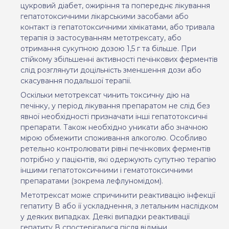
цукровий діабет, ожиріння та попереднє лікування
гепатотоксичними лікарськими засобами або
контакт із гепатотоксичними хімікатами, або тривала
терапія із застосуванням метотрексату, або
отримання сукупною дозою 1,5 г та більше. При
стійкому збільшенні активності печінкових ферментів
слід розглянути доцільність зменшення дози або
скасування подальшої терапії.
Оскільки метотрексат чинить токсичну дію на
печінку, у період лікування препаратом не слід без
явної необхідності призначати інші гепатотоксичні
препарати. Також необхідно уникати або значною
мірою обмежити споживання алкоголю. Особливо
ретельно контролювати рівні печінкових ферментів
потрібно у пацієнтів, які одержують супутню терапію
іншими гепатотоксичними і гематотоксичними
препаратами (зокрема лефлуномідом).
Метотрексат може спричинити реактивацію інфекції
гепатиту В або її ускладнення, з летальним наслідком
у
деяких випадках. Деякі випадки реактивації
гепатиту В спостерігалися після відміни