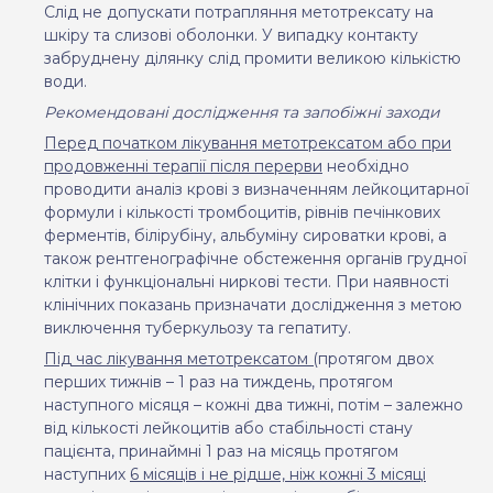
Слід не допускати потрапляння метотрексату на
шкіру та слизові оболонки. У випадку контакту
забруднену ділянку слід промити великою кількістю
води.
Рекомендовані дослідження та запобіжні заходи
Перед початком лікування метотрексатом або при
продовженні терапії після перерви
необхідно
проводити аналіз крові з визначенням лейкоцитарної
формули і кількості тромбоцитів, рівнів печінкових
ферментів, білірубіну, альбуміну сироватки
крові
, а
також рентгенографічне обстеження органів грудної
клітки і функціональні ниркові тести. При наявності
клінічних показань призначати дослідження з метою
виключення туберкульозу та гепатиту.
Під час лікування метотрексатом (
протягом двох
перших тижнів –
1
раз на тиждень, протягом
наступного місяця – кожні два тижні, потім – залежно
від кількості лейкоцитів
або
стабільності стану
пацієнта, принаймні
1
раз на місяць протягом
наступних
6 місяців і не рідше, ніж кожні 3 місяці