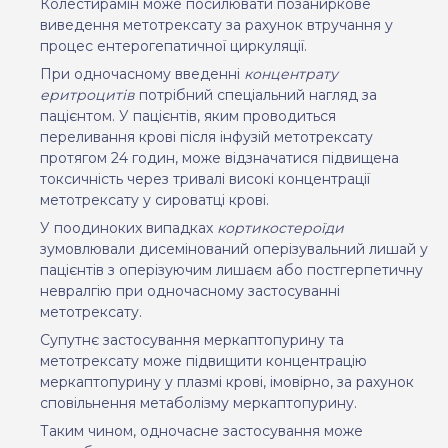
Колестирамін може посилювати позаниркове
виведення метотрексату за рахунок втручання у
процес ентерогепатичної циркуляції.
При одночасному введенні
концентрату
еритроцитів
потрібний спеціальний нагляд за
пацієнтом. У пацієнтів, яким проводиться
переливання крові після інфузій метотрексату
протягом 24 годин, може відзначатися підвищена
токсичність через тривалі високі концентрації
метотрексату у сироватці крові.
У поодиноких випадках
кортикостероїди
зумовлювали дисемінований оперізувальний лишай у
пацієнтів з оперізуючим лишаєм або постгерпетичну
невралгію при одночасному застосуванні
метотрексату.
Супутнє застосування меркаптопурину та
метотрексату може підвищити концентрацію
меркаптопурину у плазмі крові, імовірно, за рахунок
сповільнення метаболізму меркаптопурину.
Таким чином, одночасне застосування може