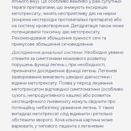
літнього віку). Це особливо важливо у разі супутньої
терапії препаратами, що знижують екскрецію
метотрексату, чинять несприятливу дію на нирки
(зокрема нестероїдні протизапальні препарати) або
на систему кровотворення. Дегідратація також може
потенціювати токсичну дію метотрексату.
Рекомендоване збільшення лужності сечі та
примусове збільшення сечовиділення.
Дослідження дихальної системи.
Необхідно уважно
стежити за симптомами можливого розвитку
порушень функції легень і, при необхідності,
призначати дослідження функції легень. Легеневі
захворювання вимагають швидкої діагностики і
відміни метотрексату. Поява у період лікування
метотрексатом відповідної симптоматики (особливо
сухого, непродуктивного кашлю) або розвиток
неспецифічного пневмоніту можуть свідчити про
потенційну небезпеку ураження легень. У таких
випадках метотрексат слід відмінити і ретельно
обстежити хворого. Хоча клінічна картина може
варіювати, у типового пацієнта з легеневим