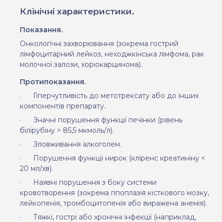
Клінічні характеристики.
Показання.
Онкологічні захворювання (зокрема гострий
лімфоцитарний лейкоз, неходжкінська лімфома, рак
молочної залози, хоріокарцинома).
Протипоказання.
·
Гіперчутливість до метотрексату або до інших
компонентів препарату.
·
Значні порушення функції печінки (рівень
білірубіну > 85,5 мкмоль/л).
·
Зловживання алкоголем.
·
Порушення функції нирок (кліренс креатиніну <
20 мл/хв).
·
Наявні порушення з боку системи
кровотворення (зокрема гіпоплазія кісткового мозку,
лейкопенія, тромбоцитопенія або виражена анемія).
·
Тяжкі, гострі або хронічні інфекції (наприклад,