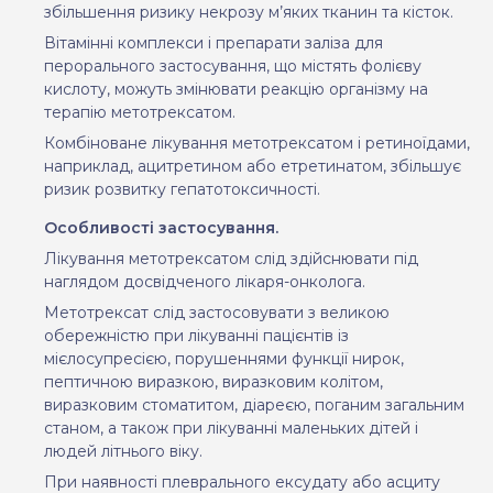
збільшення ризику некрозу м’яких тканин та кісток.
Вітамінні комплекси і препарати заліза для
перорального застосування, що містять фолієву
кислоту, можуть змінювати реакцію організму на
терапію метотрексатом.
Комбіноване лікування метотрексатом і ретиноїдами,
наприклад, ацитретином або етретинатом, збільшує
ризик розвитку гепатотоксичності.
Особливості застосування.
Лікування метотрексатом
слід
здійснювати під
наглядом досвідченого лікаря-онколога.
Метотрексат слід застосовувати з великою
обережністю при лікуванні пацієнтів із
мієлосупресією, порушеннями функції нирок,
пептичною виразкою, виразковим колітом,
виразковим стоматитом, діареєю, поганим загальним
станом, а також при лікуванні маленьких дітей і
людей літнього віку.
При наявності плеврального ексудату або асциту