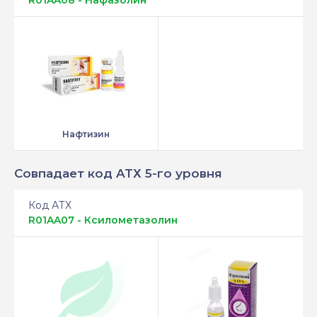
R01AA08 - Нафазолин
Нафтизин
Совпадает код ATХ 5-го уровня
Код АТХ
R01AA07 - Ксилометазолин