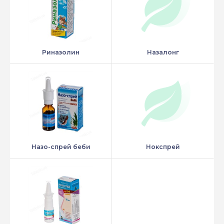
Риназолин
Назалонг
Назо-спрей беби
Нокспрей