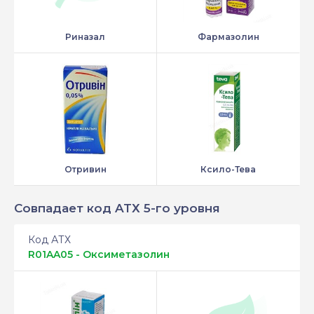
Риназал
Фармазолин
Отривин
Ксило-Тева
Совпадает код ATХ 5-го уровня
Код АТХ
R01AA05 - Оксиметазолин