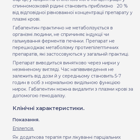
спинномозковій рідині становить приблизно
20 %
від відповідної рівноважної концентрації препарату у
плазмі крові.
Габапентин практично не метаболізується в
організмі людини, не спричиняє індукції чи
гальмування ферментів печінки. Препарат не
перешкоджає метаболізму протиепілептичних
препаратів, які застосовуються у загальній практиці.
Препарат виводиться винятково через нирки у
незміненому вигляді. Час напіввиведення не
залежить від дози й у середньому становить 5-7
годин в осіб з нормальною видільною функцією
нирок. Габапентин можна видалити з плазми крові за
допомогою гемодіалізу.
Клінічні характеристики.
Показання.
Епілепсія.
Як додаткова терапія при лікуванні парціальних