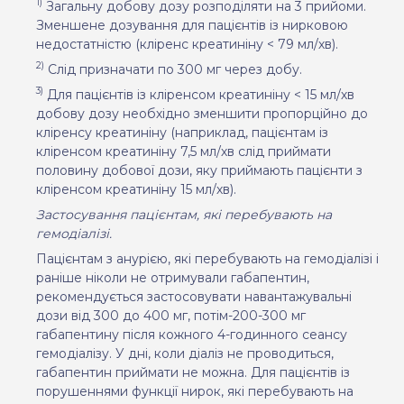
1)
Загальну добову дозу розподіляти на 3 прийоми.
Зменшене дозування для пацієнтів із нирковою
недостатністю (кліренс креатиніну < 79 мл/хв).
2)
Слід призначати по 300 мг через добу.
3)
Для пацієнтів із кліренсом креатиніну < 15 мл/хв
добову дозу необхідно зменшити пропорційно до
кліренсу креатиніну (наприклад, пацієнтам із
кліренсом креатиніну 7,5 мл/хв слід приймати
половину добової дози, яку приймають пацієнти з
кліренсом креатиніну 15 мл/хв).
Застосування пацієнтам, які перебувають на
гемодіалізі.
Пацієнтам з анурією, які перебувають на гемодіалізі і
раніше ніколи не отримували габапентин,
рекомендується застосовувати навантажувальні
дози від 300 до 400 мг, потім-200-300 мг
габапентину після кожного 4-годинного сеансу
гемодіалізу. У дні, коли діаліз не проводиться,
габапентин приймати не можна. Для пацієнтів із
порушеннями функції нирок, які перебувають на