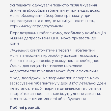
Усі пацієнти одужували повністю після лікування.
Знижена абсорбція габапентину при вищих дозах
може обмежувати абсорбцію препарату при
передозуванні, а отже, це мінімізує токсичність,
спричинену передозуванням.
Передозування габапентину, особливо у комбінації з
іншими депресантами ЦНС, може призвести до
коми.
Лікування:
симптоматична терапія. Габапентин
можна виводити з кровообігу шляхом гемодіалізу.
Але, як показує досвід, у цьому немає необхідності.
Однак для пацієнтів з тяжкою нирковою
недостатністю гемодіаліз може бути ефективний.
У ході досліджень на тваринах при пероральному
застосуванні габапентину у дозі 8 г/кг летальної дози
не встановлено. У тварин відзначалися такі ознаки
гострої токсичності як атаксія, утруднене дихання,
птоз, зниження активності або збудження.
Побічні реакції.