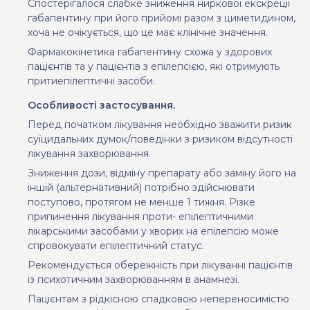
Спостерігалося слабке зниження ниркової екскреції
габапентину при його прийомі разом з циметидином,
хоча не очікується, що це має клінічне значення.
Фармакокінетика габапентину схожа у здорових
пацієнтів та у пацієнтів з епілепсією, які отримують
притиепілептичні засоби.
Особливості застосування.
Перед початком лікування необхідно зважити ризик
суїцидальних думок/поведінки з ризиком відсутності
лікування захворювання.
Зниження дози, відміну препарату або заміну його на
іншій (альтернативний) потрібно здійснювати
поступово, протягом не менше 1 тижня. Різке
припинення лікування проти- епілептичними
лікарськими засобами у хворих на епілепсію може
спровокувати епілептичний статус.
Рекомендується обережність при лікуванні пацієнтів
із психотичним захворюванням в анамнезі.
Пацієнтам з рідкісною спадковою непереносимістю