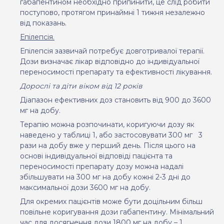
габапентином необхідно припинити, це слід робити
поступово, протягом принаймні 1 тижня незалежно
від показань.
Епілепсія.
Епілепсія зазвичай потребує довготривалої терапії.
Дози визначає лікар відповідно до індивідуальної
переносимості препарату та ефективності лікування.
Дорослі та діти віком від 12 років
Діапазон ефективних доз становить від 900 до 3600
мг на добу.
Терапію можна розпочинати, коригуючи дозу як
наведено у таблиці 1, або застосовувати 300 мг
3
рази на добу вже у перший день. Після цього на
основі індивідуальної відповіді пацієнта та
переносимості препарату дозу можна надалі
збільшувати на 300 мг на добу кожні 2-3 дні до
максимальної дози 3600 мг на добу.
Для окремих пацієнтів може бути доцільним більш
повільне коригування дози габапентину. Мінімальний
час для досягнення дози 1800 мг на добу – 1