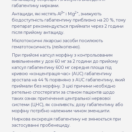
габапентину нирками.
3+
2+
Антациди, які містять Al
і Mg
, знижують
біодоступність габапентину приблизно на 20 %, тому
препарат рекомендується приймати через 2 години
після прийому антациду.
Мієлотоксичні лікарські засоби посилюють
гематотоксичність (лейкопенію).
При прийомі капсул морфіну з контрольованим
вивільненням у дозі 60 мг за 2 години до прийому
капсул габапентину 600 мг середня площа під
кривою «концентрація-час» (AUC) габапентину
зростала на 44 % порівняно з AUC габапентину, який
приймали без морфіну. З цієї причини необхідно
ретельно спостерігати за станом пацієнтів щодо
таких ознак пригнічення центральної нервової
системи (ЦНС), як сонливість; дозу габапентину або
морфіну потрібно належним чином зменшити.
Ниркова екскреція габапентину не змінюється при
застосуванні пробенециду.