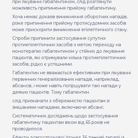
при лікуванні габапентином, слід розглянути
можливість припинення прийому габапентину.
Хоча немає доказів виникнення оборотних нападів,
різке припинення прийому протисудомних засобів
може прискорити виникнення епілептичного стану.
Спроби припинити застосування супутніх
протиепілептичних засобів з метою переходу на
монотерапію габапентином у стійких до лікування
пацієнтів, які отримували кілька протиепілептичних
засобів, рідко є успішними.
Габапентин не вважається ефективним при лікуванні
первинних генералізованих нападів, наприклад,
абсансів, і може навіть погіршувати такі напади у
деяких пацієнтів. Тому габапентин
слід призначати з обережністю пацієнтам зі
змішаними нападами, включаючи абсанс.
Систематичних досліджень щодо застосування
габапентину пацієнтам віком від 65 років не
проводилося.
Ефекти довгострокової (понад 36 тижнів) терапії із