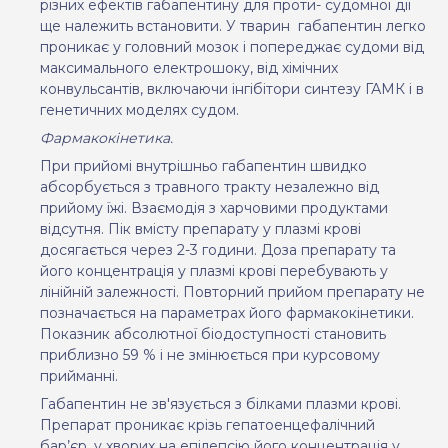
різних ефектів габапентину для проти- судомної дії
ще належить встановити. У тварин
габапентин легко
проникає у головний мозок і попереджає судоми від
максимального електрошоку, від хімічних
конвульсантів, включаючи інгібітори синтезу ГАМК і в
генетичних моделях судом.
Фармакокінетика.
При прийомі внутрішньо габапентин швидко
абсорбується з травного тракту незалежно від
прийому їжі. Взаємодія з харчовими продуктами
відсутня. Пік вмісту препарату у плазмі крові
досягається через 2-3 години. Доза препарату та
його концентрація у плазмі крові перебувають у
лінійній залежності. Повторний прийом препарату не
позначається на параметрах його фармакокінетики.
Показник абсолютної біодоступності становить
приблизно 59 % і не змінюється при курсовому
прийманні.
Габапентин не зв'язується з білками плазми крові.
Препарат проникає крізь гепатоенцефалічний
бар’єр, у хворих на епілепсію його концентрація у