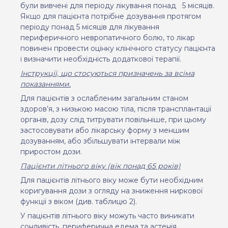
були вивчені для періоду лікування понад
5 місяців.
Якщо для пацієнта потрібне дозування протягом
періоду понад 5 місяців для лікування
периферичного невропатичного болю, то лікар
повинен провести оцінку клінічного статусу пацієнта
і визначити необхідність додаткової терапії.
Інструкції, що стосуються призначень за всіма
показаннями.
Для пацієнтів з ослабленим загальним станом
здоров’я, з низькою масою тіла, після трансплантації
органів, дозу слід титрувати повільніше, при цьому
застосовувати або лікарську форму з меншим
дозуванням, або збільшувати інтервали між
приростом дози.
Пацієнти літнього віку (вік понад 65 років)
Для пацієнтів літнього віку може бути необхідним
коригування дози з огляду на зниження ниркової
функції з віком (див. таблицю 2).
У пацієнтів літнього віку можуть часто виникати
сонливість, периферична едема та астенія.