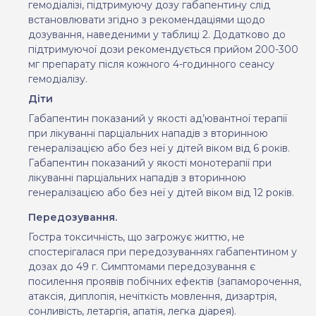
гемодіалізі, підтримуючу дозу габапентину слід
встановлювати згідно з рекомендаціями щодо
дозування, наведеними у таблиці 2. Додатково до
підтримуючої дози рекомендується прийом 200-300
мг препарату після кожного 4-годинного сеансу
гемодіалізу.
Діти
Габапентин показаний у якості ад’ювантної терапії
при лікуванні парціальних нападів з вторинною
генералізацією або без неї у дітей віком від 6 років.
Габапентин показаний у якості монотерапії при
лікуванні парціальних нападів з вторинною
генералізацією або без неї у дітей віком від 12 років.
Передозування.
Гостра токсичність, що загрожує життю, не
спостерігалася при передозуваннях габапентином у
дозах до
49
г. Симптомами передозування є
посилення проявів побічних ефектів (запаморочення,
атаксія, диплопія, нечіткість мовлення, дизартрія,
сонливість, летаргія, апатія, легка діарея).