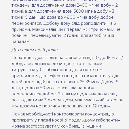
тиждень, для досягнення дози 2400 мг на добу – 2
тижні, а для досягнення дози 3600 мг на добу – 3
тижні. Є дані, що доза до 4800 мг на добу добре
переносилася. Добову дозу слід розподілити на 3
прийоми. Максимальний інтервал між прийомами не
повинен перевищувати 12 годин для запобігання
нападам.
Діти віком від 6 років
Початкова доза повинна становити від 10 до 15 мг/кг/
добу, а ефективної дози досягають шляхом
титрування у бік збільшення дози протягом
приблизно 3 днів. Ефективна доза габапентину для
дітей віком від 6 років становить 25-35 мг/кг/добу. Є
дані, що доза 50 мг/кг маси тіла на добу
переносилася добре. Загальну щоденну дозу слід
розподілити на 3 окремі дози, максимальний інтервал
між дозами не повинен перевищувати 12 годин.
Немає необхідності контролювати концентрацію
препарату у плазмі крові. У подальшому габапентин
можна застосовувати у комбінації з іншими