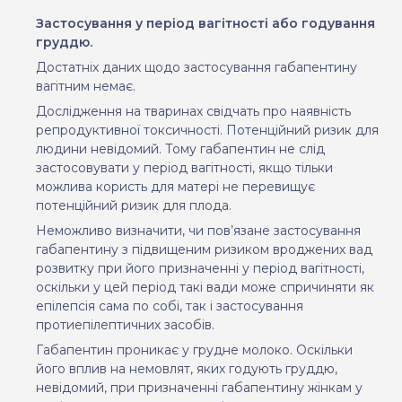
Застосування у період вагітності або годування
груддю.
Достатніх даних щодо застосування габапентину
вагітним немає.
Дослідження на тваринах свідчать про наявність
репродуктивної токсичності. Потенційний ризик для
людини невідомий. Тому габапентин не слід
застосовувати у період вагітності, якщо тільки
можлива користь для матері не перевищує
потенційний ризик для плода.
Неможливо визначити, чи пов’язане застосування
габапентину з підвищеним ризиком вроджених вад
розвитку при його призначенні у період вагітності,
оскільки у цей період такі вади може спричиняти як
епілепсія сама по собі, так і застосування
протиепілептичних засобів.
Габапентин проникає у грудне молоко. Оскільки
його вплив на немовлят, яких годують груддю,
невідомий, при призначенні габапентину жінкам у