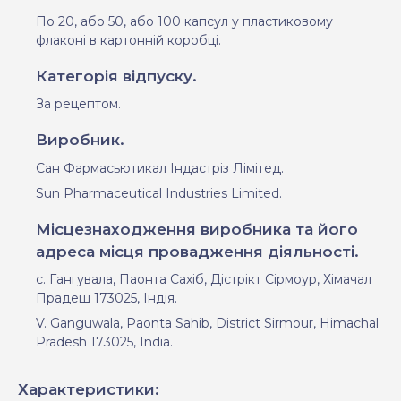
По 20, або 50, або 100 капсул у пластиковому
флаконі в картонній коробці.
Категорія відпуску.
За рецептом
.
Виробник.
Сан Фармасьютикал Індастріз Лімітед.
Sun
Pharmaceutical
Industries
Limited
.
Місцезнаходження виробника та його
адреса місця провадження діяльності.
с. Гангувала, Паонта Сахіб, Дістрікт Сірмоур, Хімачал
Прадеш 173025, Індія.
V. Ganguwala, Paonta Sahib, District Sirmour, Himachal
Pradesh 173025, India.
Характеристики: