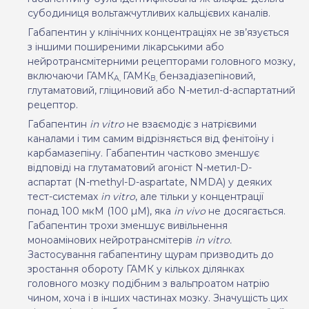
субодиниця вольтажчутливих кальцієвих каналів.
Габапентин у клінічних концентраціях не зв’язується
з іншими поширеними лікарськими або
нейротрансмітерними рецепторами головного мозку,
включаючи ГАМК
ГАМК
бензадіазепіновий,
А,
В,
глутаматовий, гліциновий або N-метил-d-аспартатний
рецептор.
Габапентин
in vitro
не взаємодіє з натрієвими
каналами і тим самим відрізняється від фенітоїну і
карбамазепіну. Габапентин частково зменшує
відповіді на глутаматовий агоніст N-метил-D-
аспартат (N-methyl-D-aspartate, NMDA) у деяких
тест-системах
in vitro
, але тільки у концентрації
понад 100 мкМ (100 µМ), яка
in vivo
не досягається.
Габапентин трохи зменшує вивільнення
моноамінових нейротрансмітерів
in vitro.
Застосування габапентину щурам призводить до
зростання обороту ГАМК у кількох ділянках
головного мозку подібним з вальпроатом натрію
чином, хоча і в інших частинах мозку. Знач
ущість
цих