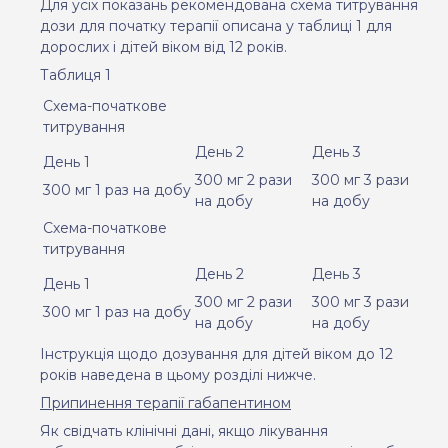
Для усіх показань рекомендована схема титрування
дози для початку терапії описана у таблиці 1 для
дорослих і дітей віком від 12 років.
Таблиця 1
Схема-початкове
титрування
День 2
День 3
День 1
300 мг 2 рази
300 мг 3 рази
300 мг 1 раз на добу
на добу
на добу
Схема-початкове
титрування
День 2
День 3
День 1
300 мг 2 рази
300 мг 3 рази
300 мг 1 раз на добу
на добу
на добу
Інструкція щодо дозування для дітей віком до 12
років наведена в цьому розділі нижче.
Припинення терапії габапентином
Як свідчать клінічні дані, якщо лікування