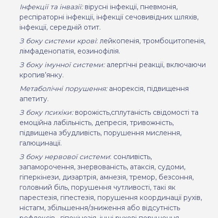
Інфекції та інвазії:
вірусні інфекції, пневмонія,
респіраторні інфекції, інфекції сечовивідних шляхів,
інфекції, середній отит.
З боку системи крові
: лейкопенія, тромбоцитопенія,
лімфаденопатія, еозинофілія.
З боку імунної системи:
алергічні реакції, включаючи
кропив’янку.
Метаболічні порушення:
анорексія, підвищення
апетиту.
З боку психіки:
ворожість,сплутаність свідомості та
емоційна лабільність
,
депресія, тривожність,
підвищена збудливість, порушення мислення,
галюцинації.
З боку нервової системи
: сонливість,
запаморочення, знервованість,
атаксія, судоми,
гіперкінези, дизартрія, амнезія, тремор, безсоння,
головний біль, порушення чутливості, такі як
парестезія, гіпестезія, порушення координації рухів,
ністагм, збільшення/зниження або відсутність
рефлексів,
гіпокінезія, інші рухові порушення