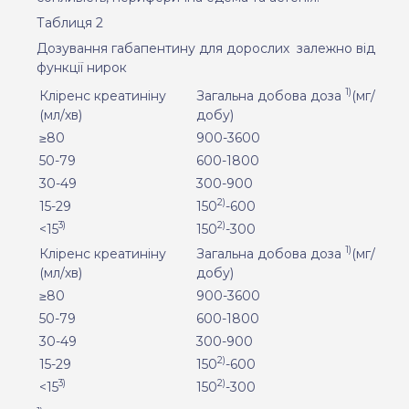
Таблиця 2
Дозування габапентину для дорослих
залежно від
функції нирок
1)
Кліренс креатиніну
Загальна добова доза
(мг/
(мл/хв)
добу)
≥80
900-3600
50-79
600-1800
30-49
300-900
2)
15-29
150
-600
3)
2)
<15
150
-300
1)
Кліренс креатиніну
Загальна добова доза
(мг/
(мл/хв)
добу)
≥80
900-3600
50-79
600-1800
30-49
300-900
2)
15-29
150
-600
3)
2)
<15
150
-300