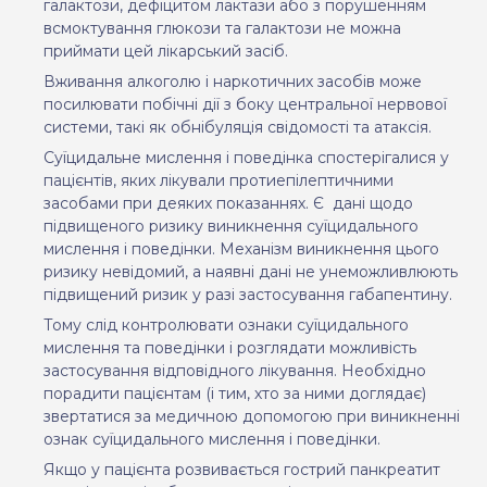
галактози, дефіцитом лактази або з порушенням
всмоктування глюкози та галактози не можна
приймати цей лікарський засіб.
Вживання алкоголю і наркотичних засобів може
посилювати побічні дії з боку центральної нервової
системи, такі як обнібуляція свідомості та атаксія.
Суїцидальне мислення і поведінка спостерігалися у
пацієнтів, яких лікували протиепілептичними
засобами при деяких показаннях. Є
дані щодо
підвищеного ризику виникнення суїцидального
мислення і поведінки. Механізм виникнення цього
ризику невідомий, а наявні дані не унеможливлюють
підвищений ризик у разі застосування габапентину.
Тому слід контролювати ознаки суїцидального
мислення та поведінки і розглядати можливість
застосування відповідного лікування. Необхідно
порадити пацієнтам (і тим, хто за ними доглядає)
звертатися за медичною допомогою при виникненні
ознак суїцидального мислення і поведінки.
Якщо у пацієнта розвивається гострий панкреатит