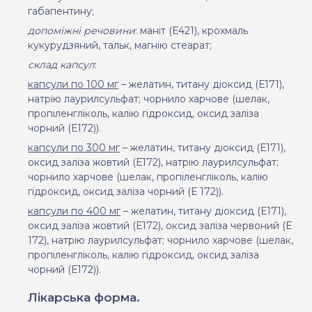
габапентину
;
допоміжні речовини
:
маніт (Е421), крохмаль
кукурудзяний, тальк,
магнію стеарат;
склад капсул
:
капсули по 100 мг
– желатин, титану діоксид (Е171),
натрію лаурилсульфат;
чорнило харчове (шелак,
пропіленгліколь, калію гідроксид,
оксид заліза
чорний (Е172)
).
капсули по 300 мг
– желатин, титану діоксид (Е171),
оксид заліза жовтий (Е172), натрію лаурилсульфат;
чорнило харчове (шелак, пропіленгліколь, калію
гідроксид,
оксид заліза чорний (Е 172)
).
капсули по 400 мг
– желатин, титану діоксид (Е171),
оксид заліза жовтий (Е172), оксид заліза червоний (Е
172), натрію лаурилсульфат;
чорнило харчове (шелак,
пропіленгліколь, калію гідроксид,
оксид заліза
чорний (Е172)
).
Лікарська форма.