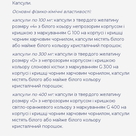
Капсули.
Основні фізико-хімічні властивості:
капсули по 100 мг:
капсули з твердого желатину
розміру «4» з білого коьору непрозорим корпусом і
кришкою з маркуванням G 100 на корпусі і кришці
чорним харчовим чорнилом, капсули містять білого
або майже білого кольору кристалічний порошок;
капсули по 300 мг:
капсули із твердого желатину
розміру «0» з непрозорим корпусом і кришкою
кольору слонової кістки з маркуванням G 300 на
корпусі і кришці чорним харчовим чорнилом, капсули
містять білого або майже білого кольору
кристалічний порошок;
капсули по 400 мг:
капсули із твердого желатину
розміру «0» з непрозорим корпусом і кришкою
світло-оранжевого кольору з маркуванням G 400 на
корпусі і кришці чорним харчовим чорнилом, капсули
містять білого або майже білого кольору
кристалічний порошок.