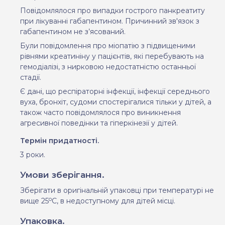
Повідомлялося про випадки гострого панкреатиту
при лікуванні габапентином. Причинний зв'язок з
габапентином не з’ясований.
Були повідомлення про міопатію з підвищеними
рівнями креатиніну у пацієнтів, які перебувають на
гемодіалізі, з нирковою недостатністю останньої
стадії.
Є дані, що респіраторні інфекції, інфекції середнього
вуха, бронхіт, судоми спостерігалися тільки у дітей, а
також часто повідомлялося про виникнення
агресивної поведінки та гіперкінезії у дітей.
Термін придатності.
3 роки.
Умови зберігання.
Зберігати в оригінальній упаковці при температурі не
о
вище 25
С, в недоступному для дітей місці.
Упаковка.