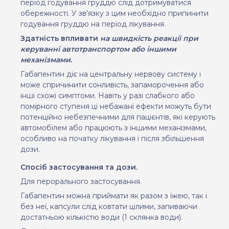
період годування груддю слід дотримуватися
обережності. У зв’язку з цим необхідно припинити
годування груддю на період лікування.
Здатність впливати
на швидкість реакції при
керуванні автотранспортом або іншими
механізмами.
Габапентин діє на центральну нервову систему і
може спричинити сонливість, запаморочення або
інші схожі симптоми. Навіть у разі слабкого або
помірного ступеня ці небажані ефекти можуть бути
потенційно небезпечними для пацієнтів, які керують
автомобілем або працюють з іншими механізмами,
особливо на початку лікування і після збільшення
дози.
Спосіб застосування та дози.
Для перорального застосування.
Габапентин можна приймати як разом з їжею, так і
без неї, капсули слід ковтати цілими, запиваючи
достатньою кількістю води (1 склянка води).