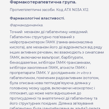
Фармакотерапевтична група.
Протиепілептичні засоби. Код АТХ N03A X12.
Фармакологічні властивості.
Фармакодинаміка.
Точний
механізм дії габапентину невідомий.
Габапентин структурно пов’язаний з
нейротрансмітером ГАМК (гамма-аміномасляна
кислота), але механізм його дії відрізняється від ряду
інших активних речовин, які взаємодіють з синапсами
ГАМК, включаючи вальпроат, барбітурати,
бензодіазепіни, інгібітори ГАМК-трансамінази,
інгібітори захоплення ГАМК, агоністи ГАМК і
пропрепарати ГАМК. У дослідженнях
in vitro
з
габапентином, поміченим радіоактивним ізотопом,
була описана нова пептидзв’язуюча ділянка у
головному мозку щурів, включаючи неокортекс і
гіппокамп, що може мати відношення до
протисудомної та аналгетичної дії габапентину та
його структурних похідних. Ділянка зв’язування
габапентину була ідентифікована як альфа2-дельта