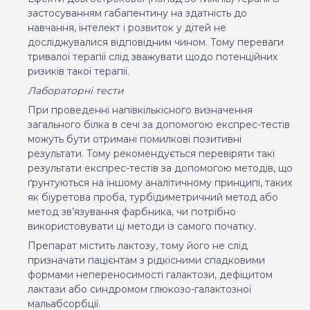
застосуванням габапентину на здатність до
навчання, інтелект і розвиток у дітей не
досліджувалися відповідним чином. Тому переваги
тривалої терапії слід зважувати щодо потенційних
ризиків такої терапії.
Лабораторні тести
При проведенні напівкількісного визначення
загального білка в сечі за допомогою експрес-тестів
можуть бути отримані помилкові позитивні
результати. Тому рекомендується перевіряти такі
результати експрес-тестів за допомогою методів, що
ґрунтуються на іншому аналітичному принципі, таких
як біуретова проба, турбідиметричний метод або
метод зв’язування фарбника, чи потрібно
використовувати ці методи із самого початку.
Препарат містить лактозу, тому його не слід
призначати пацієнтам з рідкісними спадковими
формами непереносимості галактози, дефіцитом
лактази або синдромом глюкозо-галактозної
мальабсорбції.