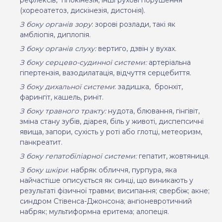
(хореоатетоз, дискінезія, дистонія).
З боку органів зору
: зорові розлади, такі як
амбліопія, диплопія.
З боку органів слуху:
вертиго, дзвін у вухах.
З боку серцево-судинної системи:
артеріальна
гіпертензія, вазодилатація, відчуття серцебиття.
З боку дихальної системи
: задишка,
бронхіт,
фарингіт, кашель, риніт.
З боку травного тракту:
нудота,
блювання, гінгівіт,
зміна стану зубів, діарея, біль у животі, диспепсичні
явища, запори, сухість у роті або глотці, метеоризм,
панкреатит.
З боку гепатобіліарної системи:
гепатит, жовтяниця.
З боку шкіри
: набряк обличчя, пурпура, яка
найчастіше описується як синці, що виникають у
результаті фізичної травми; висипання; свербіж; акне;
синдром Стівенса-Джонсона; ангіоневротичний
набряк; мультиформна еритема; алопеція.