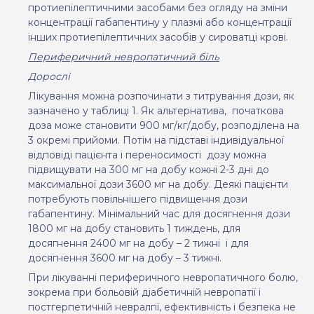
протиепілептичними засобами без огляду на зміни
концентрації габапентину у плазмі або концентрації
інших протиепілептичних засобів у сироватці крові.
Периферичний невропатичний біль
Дорослі
Лікування можна розпочинати з титрування дози, як
зазначено у таблиці 1. Як альтернатива,
початкова
доза може становити 900 мг/кг/добу, розподілена на
3 окремі прийоми. Потім на підставі індивідуальної
відповіді пацієнта і переносимості
дозу можна
підвищувати на 300 мг на добу кожні 2-3 дні до
максимальної дози 3600 мг на добу. Деякі пацієнти
потребують повільнішего підвищення дози
габапентину. Мінімальний час для досягнення дози
1800 мг на добу становить 1 тиждень, для
досягнення 2400 мг на добу – 2 тижні
і для
досягнення 3600 мг на добу – 3 тижні.
При лікуванні периферичного невропатичного болю,
зокрема при больовій діабетичній невропатії і
постгерпетичній невралгії, ефективність і безпека не