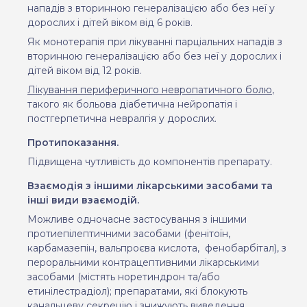
нападів з вторинною генералізацією або без неї у
дорослих і дітей віком від 6 років.
Як монотерапія при лікуванні парціальних нападів з
вторинною генералізацією або без неї у дорослих і
дітей віком від 12 років.
Лікування периферичного невропатичного болю
,
такого як больова діабетична нейропатія і
постгерпетична невралгія у дорослих.
Протипоказання.
Підвищена чутливість до компонентів препарату.
Взаємодія з іншими лікарськими засобами та
інші види взаємодій.
Можливе одночасне застосування з іншими
протиепілептичними засобами (фенітоїн,
карбамазепін, вальпроєва кислота,
фенобарбітал), з
пероральними контрацептивними лікарськими
засобами (містять норетиндрон та/або
етинілестрадіол); препаратами, які блокують
канальцеву секрецію і знижують виведення