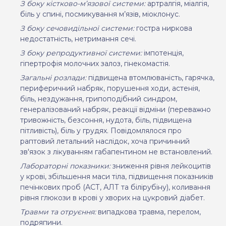
З боку кістково-м’язової системи:
артралгія, міалгія,
біль у спині, посмикування м’язів, міоклонус.
З боку сечовидільної системи:
гостра ниркова
недостатність, нетримання сечі.
З боку репродуктивної системи:
імпотенція,
гіпертрофія молочних залоз, гінекомастія.
Загальні розлади:
підвищена втомлюваність, гарячка,
периферичний набряк, порушення ходи, астенія,
біль, нездужання, грипоподібний синдром,
генералізований набряк, реакції відміни (переважно
тривожність, безсоння, нудота, біль, підвищена
пітливість), біль у грудях. Повідомлялося про
раптовий летальний наслідок, хоча причинний
зв'язок з лікуванням габапентином не встановлений.
Лабораторні показники:
зниження рівня лейкоцитів
у крові, збільшення маси тіла, підвищення показників
печінкових проб (АСТ, АЛТ та білірубіну), коливання
рівня глюкози в крові у хворих на цукровий діабет.
Травми та отруєння:
випадкова травма, перелом,
подряпини.