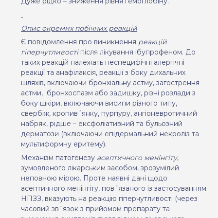
Дуже рідко – зниження рівня гемоглобіну.
Опис окремих побічних реакцій
Є повідомлення про виникнення
реакцій
гіперчутливості
після лікування ібупрофеном. До
таких реакцій належать неспецифічні алергічні
реакції та анафілаксія, реакції з боку дихальних
шляхів, включаючи бронхіальну астму, загострення
астми,
бронхоспазм або задишку, різні розлади з
боку шкіри, включаючи висипи різного типу,
свербіж, кропив´янку, пурпуру, ангіоневротичний
набряк, рідше – ексфоліативний та бульозний
дерматози (включаючи епідермальний некроліз та
мультиформну еритему).
Механізм патогенезу
асептичного менінгіту
,
зумовленого лікарським засобом, зрозумілий
неповною мірою. Проте наявні дані щодо
асептичного менінгіту, пов´язаного із застосуванням
НПЗЗ, вказують на реакцію гіперчутливості (через
часов
ий
зв´язок
з
прийом
ом
препарату та