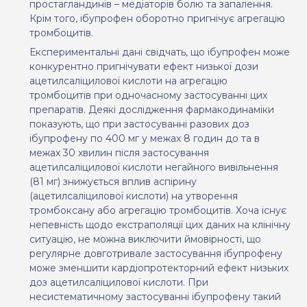
простагландинів – медіаторів болю та запалення.
Крім того, ібупрофен оборотно пригнічує агрегацію
тромбоцитів.
Експериментальні дані свідчать, що ібупрофен може
конкурентно пригнічувати ефект низької дози
ацетилсаліцилової кислоти на агрегацію
тромбоцитів при одночасному застосуванні цих
препаратів. Деякі дослідження фармакодинаміки
показують, що при застосуванні разових доз
ібупрофену по 400 мг у межах 8 годин до та в
межах 30 хвилин після застосування
ацетилсаліцилової кислоти негайного вивільнення
(81 мг) знижується вплив аспірину
(ацетилсаліцилової кислоти) на утворення
тромбоксану або агрегацію тромбоцитів. Хоча існує
непевність щодо екстраполяції цих даних на клінічну
ситуацію, не можна виключити ймовірності, що
регулярне довготривале застосування ібупрофену
може зменшити кардіопротекторний ефект низьких
доз ацетилсаліцилової кислоти. При
несистематичному застосуванні ібупрофену такий