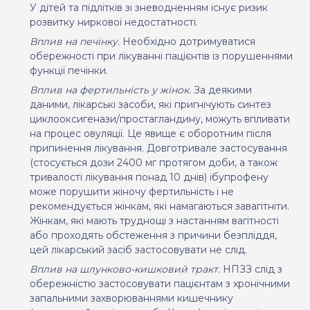
У дітей та підлітків зі зневодненням існує ризик
розвитку ниркової недостатності.
Вплив на печінку.
Необхідно дотримуватися
обережності при лікуванні пацієнтів із порушеннями
функції печінки.
Вплив на фертильність у жінок.
За деякими
даними, лікарські засоби, які пригнічують синтез
циклооксигенази/простагландину, можуть впливати
на процес овуляції. Це явище є оборотним після
припинення лікування. Довготривале застосування
(стосується дози 2400 мг протягом доби, а також
тривалості лікування понад 10 днів) ібупрофену
може порушити жіночу фертильність і не
рекомендується жінкам, які намагаються завагітніти.
Жінкам, які мають труднощі з настанням вагітності
або проходять обстеження з причини безпліддя,
цей лікарський засіб застосовувати не слід.
Вплив на шлунково-кишковий тракт.
НПЗЗ слід з
обережністю застосовувати пацієнтам з хронічними
запальними захворюваннями кишечнику