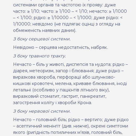
системами органів та частотою їх прояву: дуже
часто: ≥ 1/10; часто: ≥ 1/100 ‒ < 1/10; нечасто: ≥ 1/1000
‒ < 1/100; рідко: ≥ 1/10000 ‒ < 1/1000; дуже рідко: <
1/10000; невідомо (не підлягає оцінці з огляду на
обмеженість наявних даних).
З боку серцевої системи.
Невідомо – серцева недостатність, набряк.
З боку травного тракту.
Нечасто – біль у животі, диспепсія та нудота; рідко –
діарея, метеоризм, запор і блювання; дуже рідко –
виразкова хвороба, перфорації або шлунково-
кишкові кровотечі, мелена, криваве блювання, іноді
летальні (особливо у пацієнтів літнього віку),
виразковий стоматит, гастрит, панкреатит,
загострення коліту і хвороби Крона.
З боку нервової системи.
Нечасто – головний біль; рідко – вертиго; дуже рідко
– асептичний менінгіт (див. нижче), окремі симптоми
якого (ригідність потиличних м’язів, головний біль,