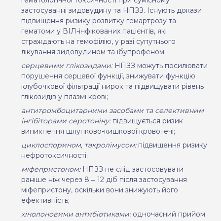
гематологічної токсичності при сумісному
застосуванні зидовудину та НПЗЗ. І
снують докази
підвищення ризику розвитку гемартрозу та
гематоми у ВІЛ-інфікованих пацієнтів, які
страждають на гемофілію, у разі супутнього
лікування зидовудином та ібупрофеном;
серцевими глікозидами:
НПЗЗ
можуть посилювати
порушення серцевої функції, знижувати функцію
клубочкової фільтрації нирок
та
підвищувати рівень
глікозидів у плазмі крові;
антитромбоцитарними засобами та селективним
інгібіторами серотоніну:
підвищується ризик
виникнення шлунково-кишкової кровотечі;
циклоспорином, такролімусом:
підвищення ризику
нефротоксичності;
міфепристоном
:
НПЗЗ
не слід застосовувати
раніше ніж через 8 ‒ 12 діб після застосування
міфепристону, оскільки вони знижують його
ефективність;
хінолоновими антибіотиками:
одночасний прийом