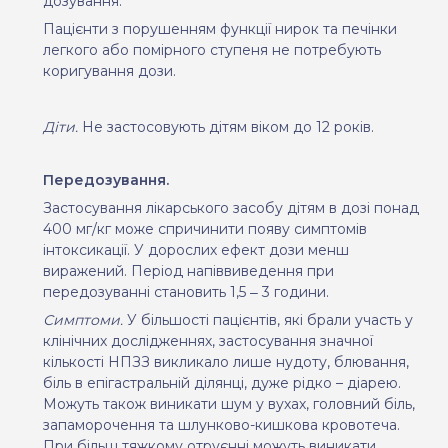
дозування.
Пацієнти з порушенням функції нирок та печінки
легкого або помірного ступеня не потребують
коригування дози.
Діти.
Не застосовують дітям віком до 12 років.
Передозування.
Застосування лікарського засобу дітям в дозі понад
400 мг/кг може спричинити появу симптомів
інтоксикації. У дорослих ефект дози менш
виражений. Період напіввиведення при
передозуванні становить 1,5 ‒ 3 години.
Симптоми.
У більшості пацієнтів, які брали участь у
клінічних дослідженнях, застосування значної
кількості НПЗЗ викликало лише нудоту, блювання,
біль в епігастральній ділянці, дуже рідко – діарею.
Можуть також виникати шум у вухах, головний біль,
запаморочення та шлунково-кишкова кровотеча.
При більш тяжкому отруєнні можуть виникати