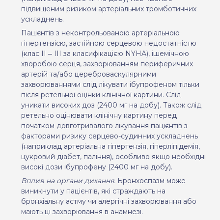
підвищеним ризиком артеріальних тромботичних
ускладнень.
Пацієнтів з неконтрольованою артеріальною
гіпертензією, застійною серцевою недостатністю
(клас
II
‒
III
за класифікацією
NYHA
), ішемічною
хворобою серця, захворюванням периферичних
артерій та/або цереброваскулярними
захворюваннями слід лікувати ібупрофеном тільки
після ретельної оцінки клінічної картини. Слід
уникати високих доз (2400 мг на добу). Також слід
ретельно оцінювати клінічну картину перед
початком довготривалого лікування пацієнтів з
факторами ризику серцево-судинних ускладнень
(наприклад артеріальна гіпертензія, гіперліпідемія,
цукровий діабет, паління), особливо якщо необхідні
високі дози ібупрофену (2400 мг на добу).
Вплив на органи дихання.
Бронхоспазм може
виникнути у пацієнтів, які страждають на
бронхіальну астму чи алергічні захворювання або
мають ці захворювання в анамнезі.