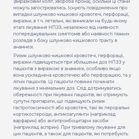
(виразковий коліт, хвороба Крона), оскільки ці стани
можуть загострюватись. Існують повідомлення про
випадки шлунково-кишкової кровотечі, перфорації,
виразки, в т.ч. летальні, які виникали на будь-якому
етапі лікування НПЗЗ, незалежно від наявності
попереджувальних симптомів або наявності тяжких
розладів з боку шлунково-кишкового тракту в
анамнезі.
Ризик шлунково-кишкової кровотечі, перфорації,
виразки підвищується при збільшенні доз НПЗЗ у
пацієнтів з виразкою в анамнезі, особливо якщо
вона ускладнена кровотечею або перфорацією, та у
літніх пацієнтів. Ці пацієнти повинні починати
лікування з мінімальних доз. Слід дотримуватись
обережності при лікуванні пацієнтів, які отримують
супутні препарати, що підвищують ризик
гастротоксичності або кровотечі, такі як пероральні
кортикостероїди, антикоагулянти (наприклад
варфарин) або антитромбоцитарні засоби
(наприклад аспірин). При тривалому лікуванні для
цих пацієнтів, а також для пацієнтів, які потребують