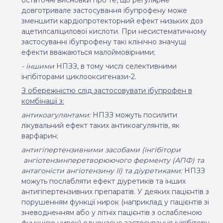
остаточні висновки про те, що регулярне
довготривале застосування ібупрофену може
зменшити кардіопротекторний ефект низьких доз
ацетилсаліцилової кислоти. При несистематичному
застосуванні ібупрофену такі клінічно значущі
ефекти вважаються малоймовірними;
- іншими
НПЗЗ,
в
тому числі селективними
інгібіторами циклооксигенази-2.
З обережністю слід застосовувати ібупрофен в
комбінації з
:
антикоагулянтами:
НПЗЗ можуть посилити
лікувальний ефект таких антикоагулянтів, як
варфарин
;
антигіпертензивними засобами (
інгібітори
ангіотензинперетворюючого ферменту (АПФ) та
антагоністи ангіотензину II) та діуретиками
:
НПЗЗ
можуть послабляти ефект діуретиків та інших
антигіпертензивних препаратів. У деяких пацієнтів з
порушенням функції нирок (наприклад у пацієнтів зі
зневодненням або у літніх пацієнтів з ослабленою