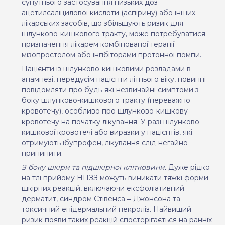
супутнього застосування низьких доз
ацетилсаліцилової кислоти (аспірину) або інших
лікарських засобів, що збільшують ризик для
шлунково-кишкового тракту, може потребуватися
призначення лікарем комбінованої терапії
мізопростолом або інгібіторами протонної помпи.
Пацієнти із шлунково-кишковими розладами в
анамнезі, передусім пацієнти літнього віку, повинні
повідомляти про будь-які незвичайні симптоми з
боку шлунково-кишкового тракту (переважно
кровотечу), особливо про шлунково-кишкову
кровотечу на початку лікування. У разі шлунково-
кишкової кровотечі або виразки у пацієнтів, які
отримують ібупрофен, лікування слід негайно
припинити.
З боку шкіри та підшкірної клітковини.
Дуже рідко
на тлі прийому НПЗЗ можуть виникати тяжкі форми
шкірних реакцій, включаючи ексфоліативний
дерматит, синдром Стівенса ‒ Джонсона та
токсичний епідермальний некроліз. Найвищий
ризик появи таких реакцій спостерігається на ранніх