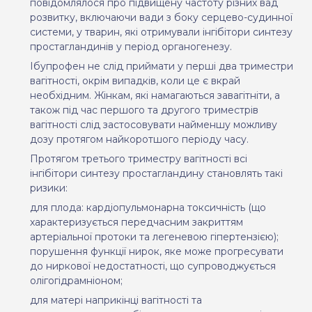
повідомлялося про підвищену частоту різних вад
розвитку, включаючи вади з боку серцево-судинної
системи, у тварин, які отримували інгібітори синтезу
простагландинів у період органогенезу.
Ібупрофен не слід приймати у перші два триместри
вагітності, окрім випадків, коли це є вкрай
необхідним. Жінкам, які намагаються завагітніти, а
також під час першого та другого триместрів
вагітності слід застосовувати найменшу можливу
дозу протягом найкоротшого періоду часу.
Протягом третього триместру вагітності всі
інгібітори синтезу простагландину становлять такі
ризики:
для плода: кардіопульмонарна токсичність (що
характеризується передчасним закриттям
артеріальної протоки та легеневою гіпертензією);
порушення функції нирок, яке може прогресувати
до ниркової недостатності, що супроводжується
олігогідрамніоном;
для матері наприкінці вагітності та