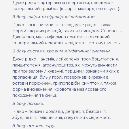
Дуже рідко – артеріальна гіпертензія; невідомо –
артеріальний тромбоз (інфаркт міокарда чи інсульт).
З боку шкіри та підшкірної клітковини.
Рідко – різні висипи на шкірі; дуже рідко – тяжкі
форми шкірних реакцій, таких як синдром Стівенса ‒
Джонсона, мультиформна еритема і токсичний
епідермальний некроліз; невідомо – фоточутливість.
З боку системи крові та лімфатичної системи.
Дуже рідко – анемія, лейкопенія, тромбоцитопенія,
панцитопенія, агранулоцитоз, які можуть виникати
при тривалому лікуванні, першими ознаками яких є
пропасниця, біль у горлі, поверхневі виразки в
ротовій порожнині, грипоподібні симптоми, тяжка
форма виснаження, кровотеча нез’ясованого
походження та синці.
З боку психіки.
Рідко – психічні розлади, депресія, безсоння,
збудження, галюцинації, сплутаність свідомості.
З боку органів зору.