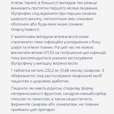
етапах терапії, в більшості випадків такі реакції
виникають протягом першого місяця лікування.
Ібупрофен слід відмінити при перших ознаках
шкірного висипу, патологічних змін слизових
оболонок або будь-яких інших ознаках
гіперчутливості.
У виняткових випадках вітряна віспа може
спричинити тяжкі інфекційні ускладнення з боку
шкіри та м’яких тканин.
На цей час не можна
виключати вплив НПЗЗ на погіршення цих інфекцій,
тому рекомендується уникати застосування
ібупрофену
у випадку вітряної віспи.
1 таблетка містить 232,2 мг (0,68 ммоль) сахарози. З
обережністю слід застосовувати лікарський засіб
пацієнтам з цукровим діабетом.
Пацієнти, які мають рідкісну спадкову форму
непереносимості фруктози, синдром мальабсорбції
глюкози та галактози, а також недостатність
ферментів сахарази або ізомальтази, не повинні
приймати цей препарат.