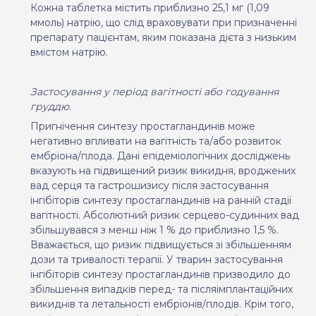
Кожна таблетка містить приблизно 25,1 мг (1,09
ммоль) натрію, що слід враховувати при призначенні
препарату пацієнтам, яким показана дієта з низьким
вмістом натрію.
Застосування у період вагітності або годування
груддю.
Пригнічення синтезу простагландинів може
негативно впливати на вагітність та/або розвиток
ембріона/плода. Дані епідеміологічних досліджень
вказують на підвищений ризик викидня, вроджених
вад серця та гастрошизису після застосування
інгібіторів синтезу простагландинів на ранній стадії
вагітності. Абсолютний ризик серцево-судинних вад
збільшувався з менш ніж 1 % до приблизно 1,5 %.
Вважається, що ризик підвищується зі збільшенням
дози та тривалості терапії.
У тварин застосування
інгібіторів синтезу простагландинів призводило до
збільшення випадків перед- та післяімплантаційних
викиднів та летальності ембріонів/плодів. Крім того,