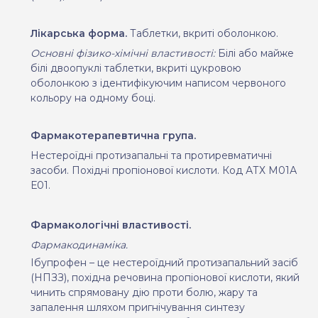
Лікарська форма.
Таблетки, вкриті оболонкою.
Основні фізико-хімічні властивості:
Білі або майже
білі двоопуклі таблетки, вкриті цукровою
оболонкою з ідентифікуючим написом червоного
кольору на одному боці.
Фармакотерапевтична група.
Нестероїдні протизапальні та протиревматичні
засоби. Похідні пропіонової кислоти. Код АТХ М01А
Е01.
Фармакологічні властивості.
Фармакодинаміка.
Ібупрофен – це нестероїдний протизапальний засіб
(НПЗЗ), похідна речовина пропіонової кислоти, який
чинить спрямовану дію проти болю, жару та
запалення шляхом пригнічування синтезу