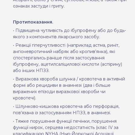
ознаках застуди і грипу.
Протипоказання.
•
Підвищена чутливість до ібупрофену або до будь-
якого з компонентів лікарського засобу.
•
Реакції гіперчутливості (наприклад астма, риніт,
ангіоневротичний набряк або кропив’янка), які
спостерігались раніше після застосування
ібупрофену, ацетилсаліцилової кислоти (аспірину)
або інших НПЗЗ.
•
Виразкова хвороба шлунка / кровотеча в активній
формі або рецидиви в анамнезі (два і більше
виражених епізоди виразкової хвороби чи
кровотечі).
•
Шлунково-кишкова кровотеча або перфорація,
пов’язана із застосуванням НПЗЗ, в анамнезі.
•
Тяжке порушення функції печінки, порушення
функції нирок, серцева недостатність (клас
IV
за
класифікацією
NYHA
(Нью-Йоркської Асоціації