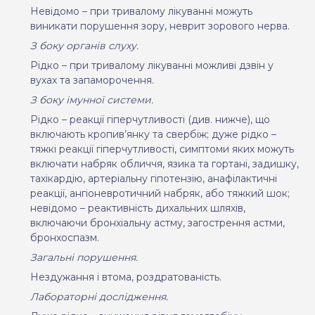
Невідомо – при тривалому лікуванні можуть
виникати порушення зору, неврит зорового нерва.
З боку органів слуху.
Рідко – при тривалому лікуванні можливі дзвін у
вухах та запаморочення.
З боку імунної системи.
Рідко – реакції гіперчутливості (див. нижче), що
включають кропив’янку та свербіж; дуже рідко –
тяжкі реакції гіперчутливості, симптоми яких можуть
включати набряк обличчя, язика та гортані, задишку,
тахікардію, артеріальну гіпотензію, анафілактичні
реакції, ангіоневротичний набряк, або тяжкий шок;
невідомо – реактивність дихальних шляхів,
включаючи бронхіальну астму, загострення астми,
бронхоспазм.
Загальні порушення.
Нездужання і втома, роздратованість.
Лабораторні дослідження.