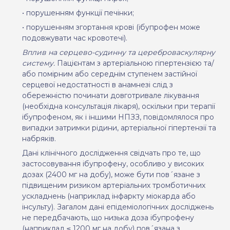
• порушенням функції печінки;
• порушенням згортання крові (ібупрофен може
подовжувати час кровотечі).
Вплив на серцево-судинну та цереброваскулярну
систему.
Пацієнтам з артеріальною гіпертензією та/
або помірним або середнім ступенем застійної
серцевої недостатності в анамнезі слід з
обережністю починати довготривале лікування
(необхідна консультація лікаря), оскільки при терапії
ібупрофеном, як і іншими НПЗЗ, повідомлялося про
випадки затримки рідини, артеріальної гіпертензії та
набряків.
Дані клінічного дослідження свідчать про те, що
застосовування ібупрофену, особливо у високих
дозах (2400 мг на добу), може бути пов´язане з
підвищеним ризиком артеріальних тромботичних
ускладнень (наприклад інфаркту міокарда або
інсульту). Загалом дані епідеміологічних досліджень
не передбачають, що низька доза ібупрофену
(наприклад ≤ 1200 мг на добу) пов´язана з