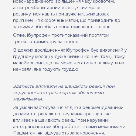
новонародженого: збільшення часу кровотечі,
антитромбоцитарний ефект, який може
розвинутися навіть при дуже низьких дозах;
пригнічення скорочень матки, що призводить до
затримки або збільшення тривалості пологів.
Отже, ібупрофен протипоказаний протягом
третього триместру вагітності.
В
деяких
дослідженнях ібупрофен був виявлений у
грудному молоці у дуже низькій концентрації, тому
малоймовірно, що він м
оже
негативно вплинути на
немовля, яке годують груддю
.
Здатність впливати на швидкість реакції при
керуванні автотранспортом або іншими
механізмами.
За умови застосування згідно з рекомендованими
дозами та тривалістю лікування препарат не
впливає на швидкість реакції при керуванні
автотранспортом або роботі з іншими механізмами.
Пацієнтам, які відчувають запаморочення,