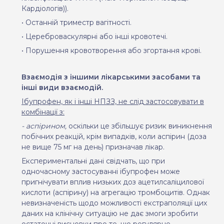
Кардіологів)).
•
Останній триместр вагітності.
•
Цереброваскулярні або інші кровотечі.
•
Порушення кровотворення або згортання крові.
Взаємодія з іншими лікарськими засобами та
інші види вза
ємодій.
Ібупрофен, як і інші НПЗЗ, не слід застосовувати в
комбінації з:
- аспірином,
оскільки це збільшує ризик виникнення
побічних реакцій, крім випадків, коли аспірин (доза
не вище 75 мг на день) призначав лікар.
Експериментальні дані свідчать, що при
одночасному застосуванні ібупрофен може
пригнічувати вплив низьких доз ацетилсаліцилової
кислоти (аспірину) на агрегацію тромбоцитів. Однак
невизначеність щодо можливості екстраполяції цих
даних на клінічну ситуацію не дає змоги зробити