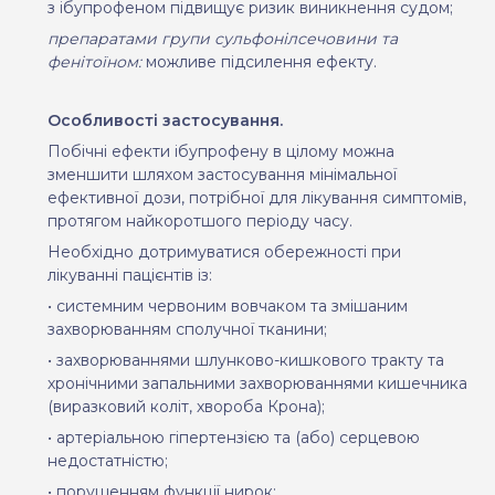
з ібупрофеном
підвищує ризик виникнення судом;
препаратами групи сульфонілсечовини та
фенітоїном:
можливе підсилення ефекту.
Особливості застосування.
Побічні ефекти ібупрофену в цілому можна
зменшити шляхом застосування мінімальної
ефективної дози, потрібної для лікування симптомів,
протягом найкоротшого періоду часу.
Необхідно дотримуватися обережності при
лікуванні пацієнтів із:
• системним червоним вовчаком та змішаним
захворюванням сполучної тканини;
• захворюваннями шлунково-кишкового тракту та
хронічними запальними захворюваннями кишечника
(виразковий коліт, хвороба Крона);
• артеріальною гіпертензією та (або) серцевою
недостатністю;
• порушенням функції нирок;