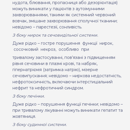
нудота, блювання, пропасниця або дезорієнтація)
можуть виникати у пацієнтів з аутоімунними
захворюваннями, такими як системний червоний
вовчак, змішане захворювання сполучної тканини;
невідомо – парестезії, сонливість.
З боку нирок та сечовидільної системи.
Дуже рідко – гостре порушення
функції
нирок,
сосочковий
некроз,
особливо
при
тривалому застосуванні, пов’язані з підвищенням
рівня сечовини в плазмі крові, та набряк,
гіпернатріємія (затримка натрію), мізерне
сечовипускання; невідомо – ниркова недостатність,
нефротоксичність, включаючи інтерстиціальний
нефрит та нефротичний синдром.
З боку печінки.
Дуже рідко – порушення функції печінки; невідомо –
при тривалому лікуванні можуть виникати гепатит та
жовтяниця.
З боку судинної системи.