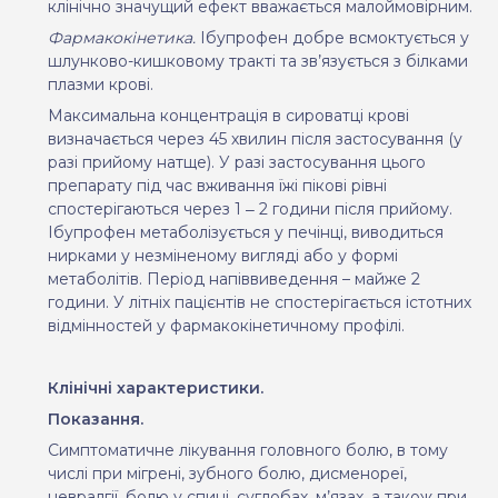
клінічно значущий ефект вважається малоймовірним.
Фармакокінетика.
Ібупрофен добре всмоктується у
шлунково-кишковому тракті та зв’язується з білками
плазми крові.
Максимальна концентрація в сироватці крові
визначається через 45 хвилин після застосування (у
разі прийому натще). У разі застосування цього
препарату під час вживання їжі пікові рівні
спостерігаються через 1 ‒ 2 години після прийому.
Ібупрофен метаболізується у печінці, виводиться
нирками у незміненому вигляді або у формі
метаболітів. Період напіввиведення – майже 2
години. У літніх пацієнтів не спостерігається істотних
відмінностей у фармакокінетичному профілі.
Клінічні характеристики.
Показання.
Симптоматичне лікування головного болю, в тому
числі при мігрені, зубного болю, дисменореї,
невралгії, болю у спині, суглобах, м’язах, а також при