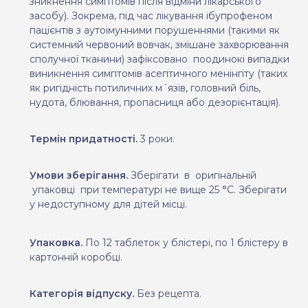
зникнення симптомів після відміни лікарського
засобу). Зокрема, під час лікування ібупрофеном
пацієнтів з аутоімунними порушеннями (такими як
системний червоний вовчак, змішане захворювання
сполучної тканини)
зафіксовано
поодинокі випадки
виникнення
симптомів асептичного менінгіту (таких
як ригідність потиличних м´язів, головний біль,
нудота, блювання, пропасниця або дезорієнтація).
Термін придатності.
3 роки.
Умови зберігання.
Зберігати
в
оригінальній
упаковці
при температурі не вище 25 °С. Зберігати
у недоступному для дітей місці.
Упаковка.
По 12 таблеток у блістері, по 1 блістеру в
картонній коробці.
Категорія відпуску.
Без рецепта.