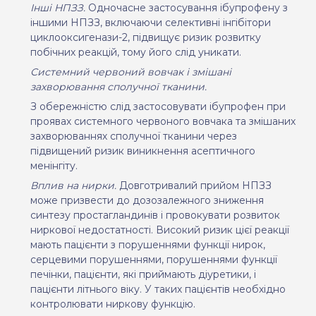
Інші НПЗЗ.
Одночасне застосування ібупрофену з
іншими НПЗЗ, включаючи селективні інгібітори
циклооксигенази-2, підвищує ризик розвитку
побічних реакцій, тому його слід уникати.
Системний червоний вовчак і змішані
захворювання сполучної тканини.
З обережністю слід застосовувати ібупрофен при
проявах системного червоного вовчака та змішаних
захворюваннях сполучної тканини через
підвищений ризик виникнення асептичного
менінгіту.
Вплив на нирки.
Довготривалий прийом НПЗЗ
може призвести до дозозалежного зниження
синтезу простагландинів і провокувати розвиток
ниркової недостатності. Високий ризик цієї реакції
мають пацієнти з порушеннями функції нирок,
серцевими порушеннями, порушеннями функції
печінки, пацієнти, які приймають діуретики, і
пацієнти літнього віку. У таких пацієнтів необхідно
контролювати ниркову функцію.