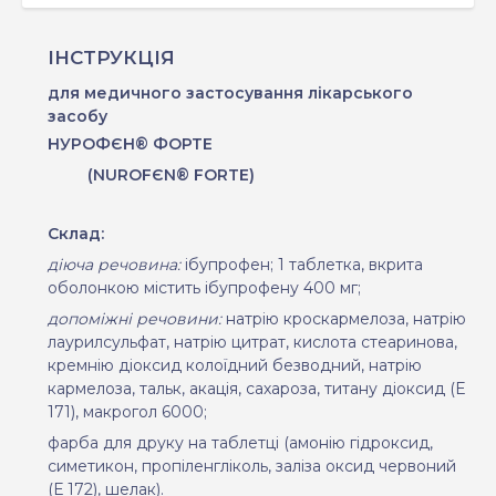
ІНСТРУКЦІЯ
для медичного застосування лікарського
засобу
НУРОФЄН® ФОРТЕ
(NUROFЄN® FORTE)
Склад:
діюча речовина:
ібупрофен;
1 таблетка, вкрита
оболонкою містить ібупрофену 400 мг;
допоміжні речовини:
натрію кроскармелоза, натрію
лаурилсульфат, натрію цитрат, кислота стеаринова,
кремнію діоксид колоїдний безводний, натрію
кармелоза, тальк, акація, сахароза, титану діоксид (E
171), макрогол 6000;
фарба для друку на таблетці (амонію гідроксид,
симетикон, пропіленгліколь, заліза оксид червоний
(Е 172), шелак).