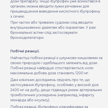
дози препарату. Якщо ібупрофен уже всмоктався в
організм, можна вводити лужні речовини для
пришвидшення виведення кислотного ібупрофену
з сечею.
При частих або тривалих судомах слід вводити
внутрішньовенно діазепам або лоразепам. У разі
бронхіальної астми слід застосовувати
бронходилататори.
Побічні реакції.
Найчастіші побічні реакції є шлунково-кишковими за
своєю природою і здебільшого залежать від дози.
Побічні реакції найрідше спостерігаються, коли
максимальна добова доза становить 1200 мг.
Дані клінічних досліджень свідчать про те, що
застосування ібупрофену, особливо у високій дозі
2400 мг на добу, дещо підвищує ризик артеріальних
тромботичних ускладнень (наприклад, інфаркту
міокарда або інсульту).
Побічні реакції, ібупрофену класифіковані за