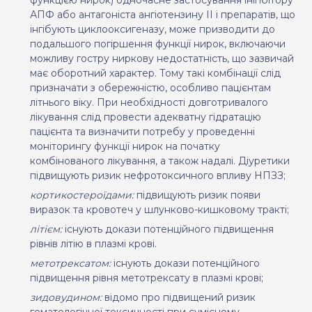
функцією нирок) одночасне застосування інігібітору
АПФ або антагоніста ангіотензину ІІ і препаратів, що
інгібують циклооксигеназу, може призводити до
подальшого погіршення функції нирок, включаючи
можливу гостру ниркову недостатність, що зазвичай
має оборотний характер.
Тому такі комбінації слід
призначати з обережністю, особливо пацієнтам
літнього віку.
При необхідності довготривалого
лікування слід провести адекватну гідратацію
пацієнта та визначити потребу у проведенні
моніторингу функції нирок на початку
комбінованого лікування, а також надалі. Діуретики
підвищують ризик нефротоксичного впливу НПЗЗ;
кортикостероїдами:
підвищують ризик появи
виразок та кровотеч у шлунково-кишковому тракті
;
літієм
:
існують докази потенційного підвищення
рівнів літію в плазмі крові
.
метотрексатом
:
і
снують докази потенційного
підвищення рівня метотрексату в плазмі крові;
зидовудином:
відомо про підвищений ризик