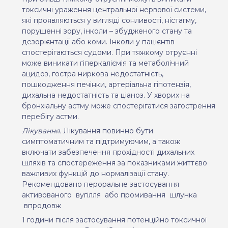
токсичні ураження центральної нервової системи,
які проявляються у вигляді сонливості, ністагму,
порушенні зору, інколи – збудженого стану та
дезорієнтації або коми. Інколи у пацієнтів
спостерігаються судоми. При тяжкому отруєнні
може виникати гіперкаліємія та метаболічний
ацидоз, гостра ниркова недостатність,
пошкодження печінки, артеріальна гіпотензія,
дихальна недостатність та ціаноз. У хворих на
бронхіальну астму може спостерігатися загострення
перебігу астми.
Лікування.
Лікування повинно бути
симптоматичним та підтримуючим, а також
включати забезпечення прохідності дихальних
шляхів та спостереження за показниками життєво
важливих функцій до нормалізації стану.
Рекомендовано пероральне застосування
активованого
вугілля
або промивання
шлунка
впродовж
1 години після застосування потенційно токсичної