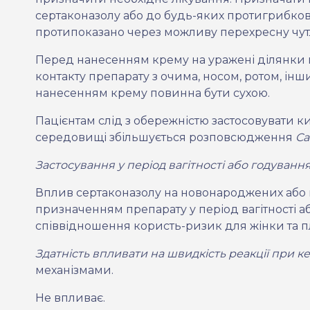
сертаконазолу або до будь-яких протигрибков
протипоказано через можливу перехресну чутл
Перед нанесенням крему на уражені ділянки 
контакту препарату з очима, носом, ротом, і
нанесенням крему повинна бути сухою.
Пацієнтам слід з обережністю застосовувати к
середовищі збільшується розповсюдження
Ca
Застосування у період вагітності або годуванн
Вплив сертаконазолу
на новонароджених або в
призначенням препарату у період вагітності 
співвідношення користь-ризик для жінки
та
п
Здатність впливати на швидкість реакції при к
механізмами.
Не впливає.