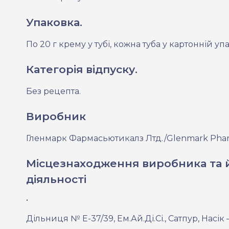
Упаковка.
По
20 г
крему у тубі, кожна туба у картонній упа
Категорія відпуску.
Без рецепта.
Виробник
Гленмарк Фармасьютикалз Лтд./Glenmark Pharm
Місцезнаходження виробника та 
діяльності
.
Дільниця № Е-37/39, Ем.Ай.Ді.Сі., Сатпур, Насік 