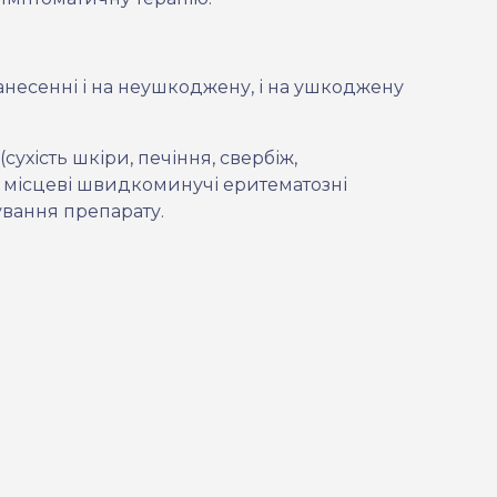
несенні і на неушкоджену, і на ушкоджену
ухість шкіри, печіння, свербіж,
і, місцеві швидкоминучі еритематозні
ування препарату.