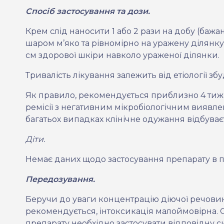
Спосіб застосування та дози.
Крем слід наносити 1 або 2 рази на добу (бажан
шаром м’яко та рівномірно на уражену ділян
см здорової шкіри навколо ураженої ділянки.
Тривалість лікування залежить від етіології збуд
Як правило, рекомендується приблизно 4 тижн
ремісії з негативним мікробіологічним виявле
багатьох випадках клінічне одужання відбуваєт
Діти.
Немає даних щодо застосування препарату в пе
Передозування.
Беручи до уваги
концентраці
ю діючої
речовин
рекомендується, інтоксикація
малоймовірна
.
препарату необхідно застосувати відповідну 