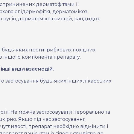
 спричинених дерматофітами і
ахова епідермофітія, дерматомікоз
а вусів, дерматомікоз кистей, кандидоз,
о будь-яких протигрибкових похідних
го іншого компонента препарату.
інші види взаємодій.
ого застосування будь-яких інших лікарських
гії. Не можна застосовувати перорально та
шкірно. Якщо під час застосування
утливості, препарат необхідно відмінити і
репарат пацієнтам із гіперчутливістю до