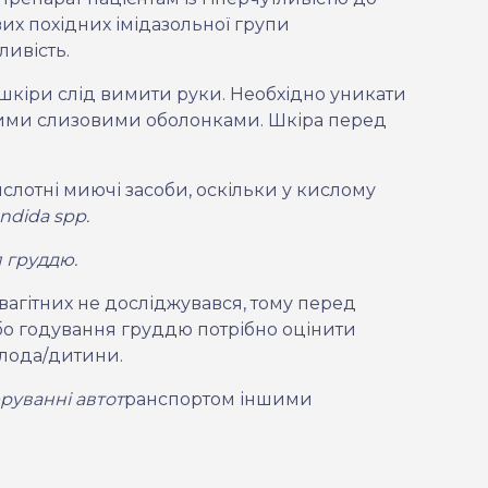
их похідних імідазольної групи
ивість.
шкіри слід вимити руки. Необхідно уникати
ншими слизовими оболонками. Шкіра перед
ислотні миючі засоби, оскільки у кислому
ndida
spp
.
я груддю.
агітних не досліджув
ався,
тому перед
або годування груддю потрібно оцінити
лода/дитини.
еруванні автот
ранспортом іншими