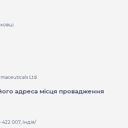
ковці.
aceuticals Ltd.
його адреса місця провадження
– 422
007, Індія/