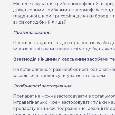
Місцеве лікування грибкових інфекцій шкіри,
дріжджовими грибками: епідермофітія стоп, п
гладенької шкіри, трихофітія ділянки бороди т
висівкоподібний лишай.
Протипоказання.
Підвищена чутливість до сертаконазолу або д
імідазольної групи в анамнезі чи до будь-яко
Взаємодія з іншими лікарськими засобами та 
Не встановлена
. У разі необхідності одночасн
засобів слід проконсультуватися з лікарем.
Особливості застосування.
Препарат не можна застосовувати в офтальмоло
інтравагінально. Крем застосовувати тільки на
препарату виникає подразнення, реакції гіперч
призначити необхідне лікування. Призначати п