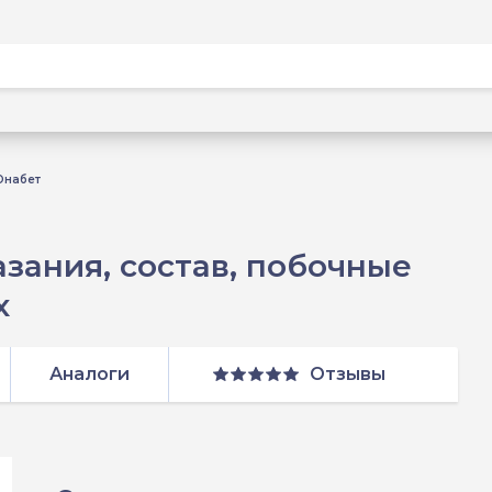
Онабет
зания, состав, побочные
х
Аналоги
Отзывы