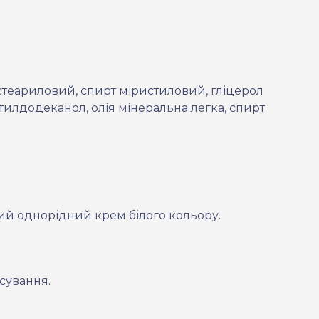
стеариловий, спирт міристиловий, гліцерол
октилдодеканол, олія мінеральна легка, спирт
ий однорідний крем білого кольору
.
сування.