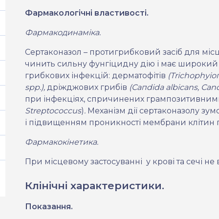
Фармакологічні властивості.
Фармакодинаміка.
Сертаконазол – протигрибковий засіб для місц
чинить сильну фунгіцидну дію і має широкий 
грибкових інфекцій: дерматофітів
(Т
r
іс
h
ор
h
уіо
spp
.),
дріжджових грибів
(Сап
dida
albicans
, С
an
при інфекціях, спричинених грампозитивним
Streptococcus
)
.
Механізм дії сертаконазолу зу
і підвищенням проникності мембрани клітин г
Фармакокінетика.
При місцевому застосуванні
у крові та сечі не
Клінічні характеристики.
Показання.