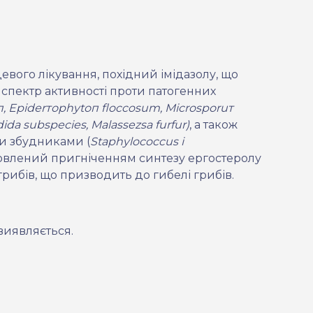
евого лікування, похідний імідазолу, що
спектр активності проти патогенних
п, Ер
id
е
r
тор
hyt
оп
floccosum
, Міс
r
о
s
ро
ru
т
dida
subspecies
,
Malassezsa
furfur
)
, а також
и збудниками (
Staphylococcus
і
мовлений пригніченням синтезу ергостеролу
рибів, що призводить до гибелі грибів.
 виявляється.