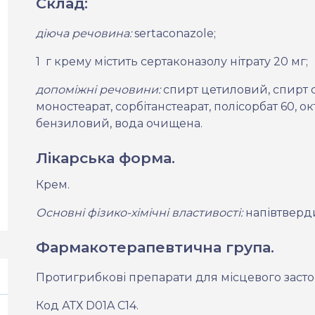
Склад:
діюча речовина:
sertaconazole
;
1
г крему містить сертаконазолу нітрату 20 мг
;
допоміжні речовини:
спирт цетиловий, спирт 
моностеарат, сорбітанстеарат, полісорбат 60, 
бензиловий, вода очищена
.
Лікарська форма.
Крем.
Основні фізико-хімічні властивості:
напівтверд
Фармакотерапевтична група.
Протигрибкові препарати для місцевого засто
Код АТХ D01A C14.