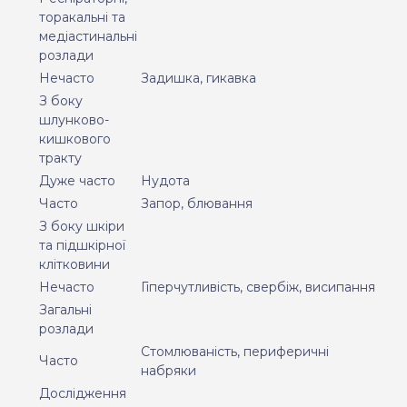
торакальні та
медіастинальні
розлади
Нечасто
Задишка, гикавка
З боку
шлунково-
кишкового
тракту
Дуже часто
Нудота
Часто
Запор, блювання
З боку шкіри
та підшкірної
клітковини
Нечасто
Гіперчутливість, свербіж, висипання
Загальні
розлади
Стомлюваність, периферичні
Часто
набряки
Дослідження