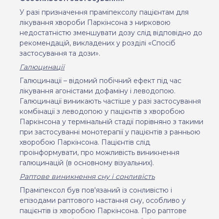
У разі призначення праміпексолу пацієнтам для
лікування хвороби Паркінсона з нирковою
недостатністю зменшувати дозу слід відповідно до
рекомендацій, викладених у розділі «Спосіб
застосування та дози».
Галюцинації
Галюцинації – відомий побічний ефект під час
лікування агоністами дофаміну і леводопою.
Галюцинації виникають частіше у разі застосування
комбінації з леводопою у пацієнтів з хворобою
Паркінсона у термінальній стадії порівняно з такими
при застосуванні монотерапії у пацієнтів з ранньою
хворобою Паркінсона. Пацієнтів слід
проінформувати, про можливість виникнення
галюцинацій (в основному візуальних).
Раптове виникнення сну і сонливість
Праміпексол був пов'язаний із сонливістю і
епізодами раптового настання сну, особливо у
пацієнтів із хворобою Паркінсона. Про раптове