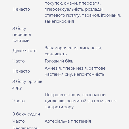
покупок, омани, гіперфагія,
Нечасто
гіперсексуальність, розлади
статевого потягу, параноя, ігроманія,
занепокоєння
З боку
нервової
системи
Запаморочення, дискінезія,
Дуже часто
сонливість
Часто
Головний біль
Амнезія, гіперкінезія, раптове
Нечасто
настання сну, непритомність
З боку органів
зору
Погіршення зору, включаючи
Часто
диплопію, розмитий зір і зниження
гостроти зору
З боку судин
Часто
Артеріальна гіпотензія
Респіраторні,