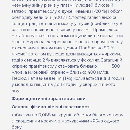
незначну зміну рівнів у плазмі. У людей білковий
зв'язок
праміпексолу є дуже низьким (<20 %) і обсяг
розподілу великий (400 л). Спостерігалася висока
концентрація в тканині мозку у щурів (приблизно у 8
разів вищі порівняно з такою у плазмі). Праміпексол
метаболізується в організмі людини лише незначною
мірою. Ниркова екскреція незміненого праміпексолу
є основним шляхом виведення. Приблизно 90 %
міченої ізотопом вуглецю дози виводяться нирками,
тоді як менше 2 % виявляється у фекаліях. Загальний
кліренс праміпексолу становить близько
500
мл/хв, а нирковий кліренс – близько 400 мл/хв.
Період напіввиведення (Т½) коливається від 8 годин
у молодих пацієнтів до 12 годин у хворих літнього
віку.
Фармацевтичні характеристики.
Основні фізико-хімічні властивості
:
таблетки по 0,088 мг: круглі таблетки білого кольору
зі скошеними краями, з маркуванням «Р6» з одного
боку;