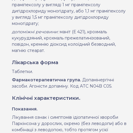
праміпексолу у вигляді 1 мг праміпексолу
дигідрохлориду моногідрату, або 1,1 мг праміпексолу
у вигляді 1,5 мг праміпексолу дигідрохлориду
моногідрату;
допоміжні речовини:
маніт (Е 421), крохмаль
кукурудзяний, крохмаль прежелатинізований,
повідон, кремнію діоксид колоїдний безводний,
магнію стеарат.
Лікарська форма
Таблетки.
Фармако
терапевтична
група.
Допамінергічні
засоби. Агоністи допаміну. Код АТС N04B C05.
Клінічні характеристики.
Показання.
Лікування ознак і симптомів ідіопатичної хвороби
Паркінсона у дорослих, окремо (без леводопи) або в
комбінації з леводопою, тобто протягом усієї