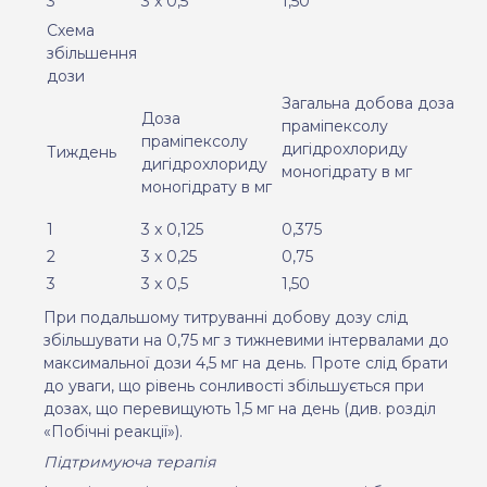
3
3 x 0,5
1,50
Схема
збільшення
дози
Загальна добова доза
Доза
праміпексолу
праміпексолу
дигідрохлориду
Тиждень
дигідрохлориду
моногідрату в мг
моногідрату в мг
1
3 x 0,125
0,375
2
3 x 0,25
0,75
3
3 x 0,5
1,50
При подальшому титруванні добову дозу слід
збільшувати на 0,75 мг з тижневими інтервалами до
максимальної дози 4,5 мг на день. Проте слід брати
до уваги, що рівень сонливості збільшується при
дозах, що перевищують 1,5 мг на день (див. розділ
«Побічні реакції»).
Підтримуюча терапія