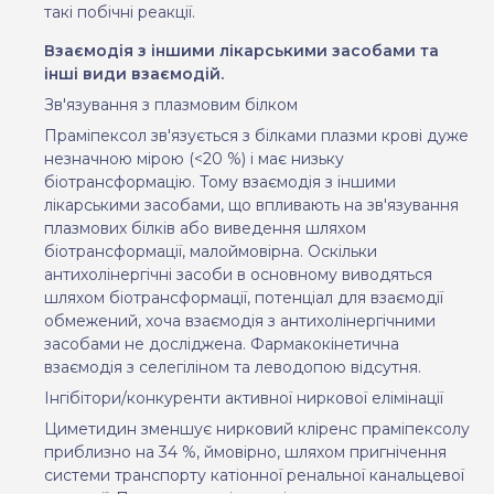
такі побічні реакції.
Взаємодія з іншими лікарськими засобами та
інші види взаємодій.
Зв'язування з плазмовим білком
Праміпексол зв'язується з білками плазми крові дуже
незначною мірою (<20 %) і має низьку
біотрансформацію. Тому взаємодія з іншими
лікарськими засобами, що впливають на зв'язування
плазмових білків або виведення шляхом
біотрансформації, малоймовірна. Оскільки
антихолінергічні засоби в основному виводяться
шляхом біотрансформації, потенціал для взаємодії
обмежений, хоча взаємодія з антихолінергічними
засобами не досліджена. Фармакокінетична
взаємодія з селегіліном та леводопою відсутня.
Інгібітори/конкуренти активної ниркової елімінації
Циметидин зменшує нирковий кліренс праміпексолу
приблизно на 34 %, ймовірно, шляхом пригнічення
системи транспорту катіонної ренальної канальцевої