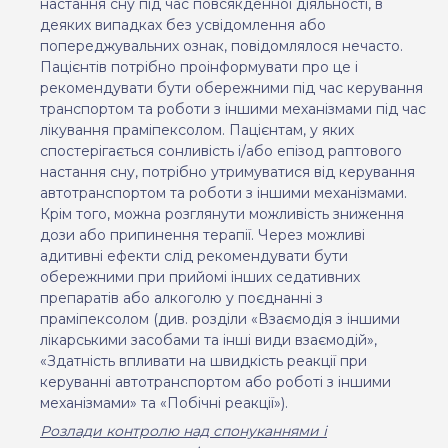
настання сну під час повсякденної діяльності, в
деяких випадках без усвідомлення або
попереджувальних ознак, повідомлялося нечасто.
Пацієнтів потрібно проінформувати про це і
рекомендувати бути обережними під час керування
транспортом та роботи з іншими механізмами під час
лікування праміпексолом. Пацієнтам, у яких
спостерігається сонливість і/або епізод раптового
настання сну, потрібно утримуватися від керування
автотранспортом та роботи з іншими механізмами.
Крім того, можна розглянути можливість зниження
дози або припинення терапії. Через можливі
адитивні ефекти слід рекомендувати бути
обережними при прийомі інших седативних
препаратів або алкоголю у поєднанні з
праміпексолом (див. розділи «Взаємодія з іншими
лікарськими засобами та інші види взаємодій»,
«Здатність впливати на швидкість реакції при
керуванні автотранспортом або роботі з іншими
механізмами» та «Побічні реакції»).
Розлади контролю над спонуканнями і