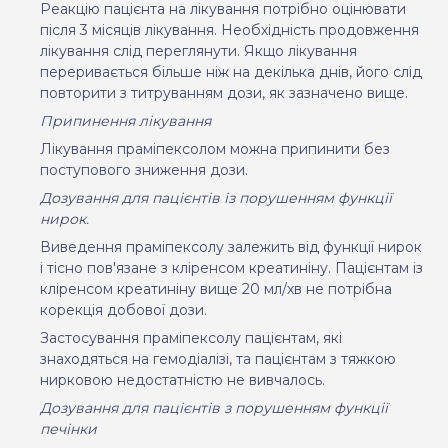
Реакцію пацієнта на лікування потрібно оцінювати
після 3 місяців лікування. Необхідність продовження
лікування слід переглянути. Якщо лікування
переривається більше ніж на декілька днів, його слід
повторити з титруванням дози, як зазначено вище.
Припинення лікування
Лікування праміпексолом можна припинити без
поступового зниження дози.
Дозування для пацієнтів із порушенням функції
нирок.
Виведення праміпексолу залежить від функції нирок
і тісно пов'язане з кліренсом креатиніну. Пацієнтам із
кліренсом креатиніну вище 20 мл/хв не потрібна
корекція добової дози.
Застосування праміпексолу пацієнтам, які
знаходяться на гемодіалізі, та пацієнтам з тяжкою
нирковою недостатністю не вивчалось.
Дозування для пацієнтів з порушенням функції
печінки