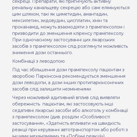
секреції. Препарати, які пригнічують активну
ренальну канальцеву секрецію або самі елімінуються
цим шляхом, такі як циметидин, амантадин,
мексилетин, зидовудин, цисплатин, хінін та
прокаїнамід, можуть взаємодіяти з праміпексолом і
призводити до зменшення кліренсу праміпексолу.
При одночасному застосуванні цих лікарських
засобів з праміпексолом слід розглянути можливість
зниження дози останнього.
Комбінації з леводопою
Під час збільшення дози праміпексолу пацієнтам з
хворобою Паркінсона рекомендується зменшення
дози леводопи, а дози інших протипаркінсонічних
засобів слід залишити незміненими.
Через можливий адитивний вплив слід виявляти
обережність
пацієнтам, які застосовують інші
седативні лікарські засоби або алкоголь у комбінації
з праміпексолом (див. розділи «Особливості
застосування», «Здатність впливати на швидкість
реакції при керуванні автотранспортом або роботі з
іншими механізмами» та «Побічні реакції»).