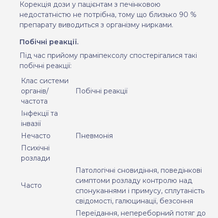
Корекція дози у пацієнтам з печінковою
недостатністю не потрібна, тому що близько 90 %
препарату виводиться з організму нирками.
Побічні реакції.
Під час прийому праміпексолу спостерігалися такі
побічні реакції:
Клас системи
органів/
Побічні реакції
частота
Інфекції та
інвазії
Нечасто
Пневмонія
Психічні
розлади
Патологічні сновидіння, поведінкові
симптоми розладу контролю над
Часто
спонуканнями і примусу, сплутаність
свідомості, галюцинації, безсоння
Переїдання, непереборний потяг до