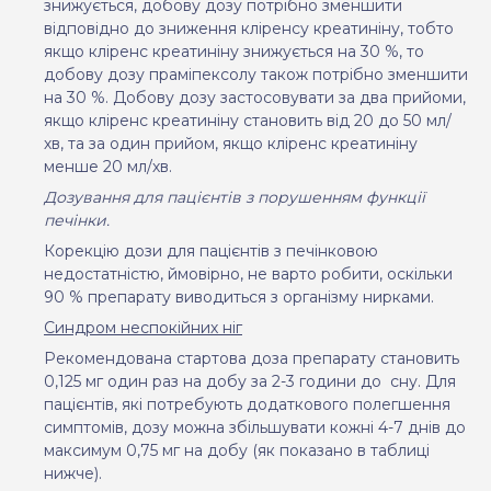
знижується, добову дозу потрібно зменшити
відповідно до зниження кліренсу креатиніну, тобто
якщо кліренс креатиніну знижується на 30 %, то
добову дозу праміпексолу також потрібно зменшити
на 30 %. Добову дозу застосовувати за два прийоми,
якщо кліренс креатиніну становить від 20 до 50 мл/
хв, та за один прийом, якщо кліренс креатиніну
менше 20 мл/хв.
Дозування для пацієнтів з порушенням функції
печінки.
Корекцію дози для пацієнтів з печінковою
недостатністю, ймовірно, не варто робити, оскільки
90 % препарату виводиться з організму нирками.
Синдром неспокійних ніг
Рекомендована стартова доза препарату становить
0,125 мг один раз на добу за 2-3 години до
сну. Для
пацієнтів, які потребують додаткового полегшення
симптомів, дозу можна збільшувати кожні 4-7 днів до
максимум 0,75 мг на добу (як показано в таблиці
нижче).