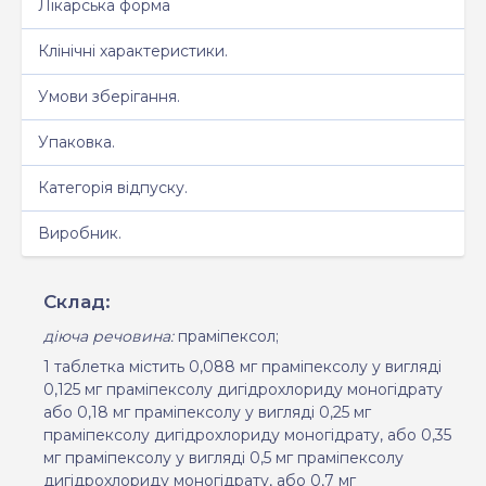
Лікарська форма
Клінічні характеристики.
Умови зберігання.
Упаковка.
Категорія відпуску.
Виробник.
Склад:
діюча речовина:
праміпексол
;
1
таблетка містить 0,088 мг праміпексолу у вигляді
0,125 мг праміпексолу дигідрохлориду моногідрату
або 0,18 мг праміпексолу у вигляді 0,25 мг
праміпексолу дигідрохлориду моногідрату, або 0,35
мг праміпексолу у вигляді 0,5 мг праміпексолу
дигідрохлориду моногідрату, або 0,7 мг