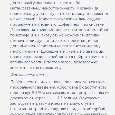
дегенерації у відповідь на ішемію або
метамфетамінну нейротоксичність. Механізм дії
праміпексолу у разі лікування синдрому неспокійних
ніг невідомий. Нейрофармакологічні дані свідчать
про залучення первинної дофамінергічної системи.
Дослідження з використанням позитронно-емісійної
томографії (ПЕТ) вказують на можливість впливу
незначної дисфункції стріарної пресинаптичної
допамінергічної системи на патогенез синдрому
неспокійних ніг. Дослідження
i
n vitro
показали, що
праміпексол захищає нейрони від нейротоксичного
впливу леводопи. Спостерігалось дозозалежне
зниження рівня пролактину.
Фармакокінетика.
Праміпексол швидко і повністю всмоктується після
перорального введення. Абсолютна біодоступність
перевищує 90 %, а максимальні концентрації в плазмі
досягаються через
1-3 години. Одночасне
застосування разом з їжею не знижує ступінь
поглинання праміпексолу, але швидкість абсорбції
скорочується. Праміпексол показує лінійну кінетику і