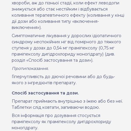
хвороби, аж до пізньої стадії, коли ефект леводопи
знижується або стає нестійким і відбувається
коливання терапевтичного ефекту (коливання у кінці
дії дози або коливання типу «включення-
виключення»).
Симптоматичне лікування у дорослих ідіопатичного
синдрому неспокійних ніг від помірного до тяжкого
ступеня у дозах до 0,54 мг праміпексолу (0,75 мг
праміпексолу дигідрохлориду моногідрату) (див.
розділ «Спосіб застосування та дози»).
Протипоказання.
Гіперчутливість до діючої речовини або до будь-
якого з інгредієнтів препарату.
Спосіб застосування та дози.
Препарат приймають внутрішньо з їжею або без неї.
Таблетки слід ковтати, запиваючи водою.
Вся інформація про дозування стосується
праміпексолу як праміпексолу дигідрохлориду
моногідрату.