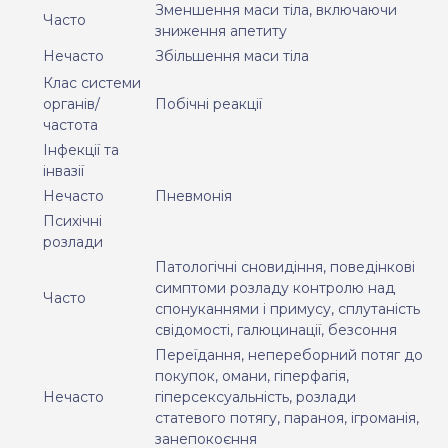
Зменшення маси тіла, включаючи
Часто
зниження апетиту
Нечасто
Збільшення маси тіла
Клас системи
органів/
Побічні реакції
частота
Інфекції та
інвазії
Нечасто
Пневмонія
Психічні
розлади
Патологічні сновидіння, поведінкові
симптоми розладу контролю над
Часто
спонуканнями і примусу, сплутаність
свідомості, галюцинації, безсоння
Переїдання, непереборний потяг до
покупок, омани, гіперфагія,
Нечасто
гіперсексуальність, розлади
статевого потягу, параноя, ігроманія,
занепокоєння