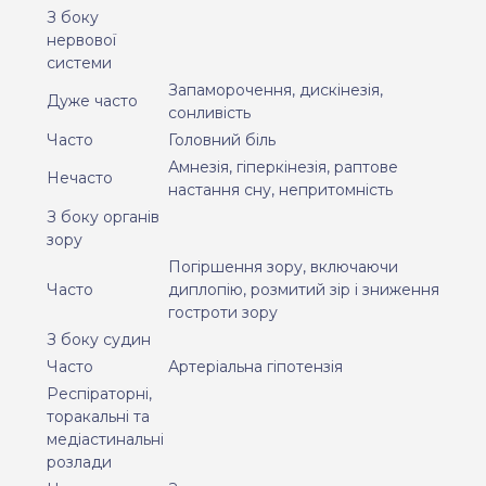
З боку
нервової
системи
Запаморочення, дискінезія,
Дуже часто
сонливість
Часто
Головний біль
Амнезія, гіперкінезія, раптове
Нечасто
настання сну, непритомність
З боку органів
зору
Погіршення зору, включаючи
Часто
диплопію, розмитий зір і зниження
гостроти зору
З боку судин
Часто
Артеріальна гіпотензія
Респіраторні,
торакальні та
медіастинальні
розлади