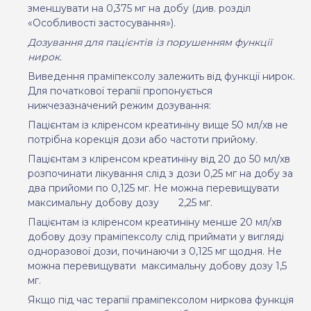
зменшувати на 0,375 мг на добу (див. розділ
«Особливості застосування»).
Дозування для пацієнтів із порушенням функції
нирок.
Виведення праміпексолу залежить від функції нирок.
Для початкової терапії пропонується
нижчезазначений режим дозування:
Пацієнтам із кліренсом креатиніну вище 50 мл/хв не
потрібна корекція дози або частоти прийому.
Пацієнтам з кліренсом креатиніну від 20 до 50 мл/хв
розпочинати лікування слід з дози 0,25 мг на добу за
два прийоми по 0,125 мг. Не можна перевищувати
максимальну добову дозу
2,25 мг.
Пацієнтам із кліренсом креатиніну менше 20 мл/хв
добову дозу праміпексолу слід приймати у вигляді
одноразової дози, починаючи з 0,125 мг щодня. Не
можна перевищувати
максимальну добову дозу 1,5
мг.
Якщо під час терапії праміпексолом ниркова функція