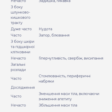
Нечасто
Задишка, гикавка
З боку
шлунково-
кишкового
тракту
Дуже часто
Нудота
Часто
Запор, блювання
З боку шкіри
та підшкірної
клітковини
Нечасто
Гіперчутливість, свербіж, висипання
Загальні
розлади
Стомлюваність, периферичні
Часто
набряки
Дослідження
Зменшення маси тіла, включаючи
Часто
зниження апетиту
Нечасто
Збільшення маси тіла