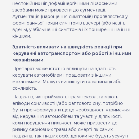
неспокійних ніг дофамінергічними лікарськими
засобами може призвести до аугментації.
Аугментація (нарощення симптомів) проявляється у
формі ранньої появи симптомів ввечері (або навіть
вдень), у збільшенні симптомів і їх поширенні на інші
кінцівки.
Здатність впливати на швидкість реакції при
керуванні автотранспортом або роботі з іншими
механізмами.
Препарат може істотно вплинути на здатність
керувати автомобілем і працювати з іншими
механізмами. Можуть виникнути галюцинації або
сонливість.
Пацієнтів, які приймають праміпексол, та мають
епізоди сонливості і/або раптового сну, потрібно
бути проінформувати щодо необхідності утримання
від керування автомобілем та участі у діяльності,
коли порушення пильності може призвести до
ризику серйозних травм або смерті як самих
пацієнтів, так і інших осіб, допоки не будуть усунуті