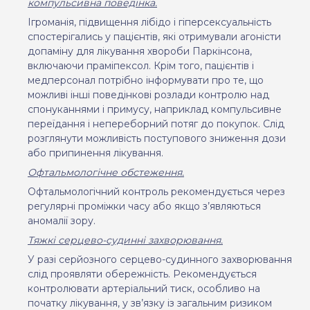
компульсивна поведінка.
Ігроманія, підвищення лібідо і гіперсексуальність
спостерігались у пацієнтів, які отримували агоністи
допаміну для лікування хвороби Паркінсона,
включаючи праміпексол. Крім того, пацієнтів і
медперсонал потрібно інформувати про те, що
можливі інші поведінкові розлади контролю над
спонуканнями і примусу, наприклад компульсивне
переїдання і непереборний потяг до покупок. Слід
розглянути можливість поступового зниження дози
або припинення лікування.
Офтальмологічне обстеження.
Офтальмологічний контроль рекомендується через
регулярні проміжки часу або якщо з’являються
аномалії зору.
Тяжкі серцево-судинні захворювання.
У разі серйозного серцево-судинного захворювання
слід проявляти обережність. Рекомендується
контролювати артеріальний тиск, особливо на
початку лікування, у зв’язку із загальним ризиком