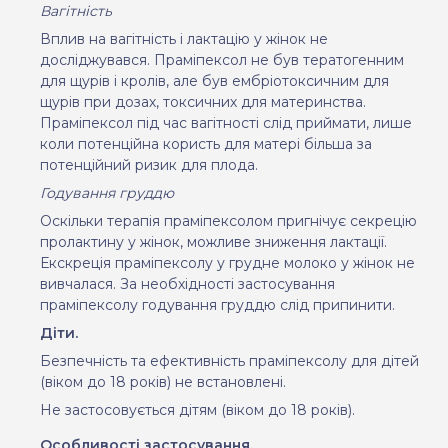
Вагітність
Вплив на вагітність і лактацію у жінок не
досліджувався. Праміпексол не був тератогенним
для щурів і кролів, але був ембріотоксичним для
щурів при дозах, токсичних для материнства.
Праміпексол під час вагітності слід приймати, лише
коли потенційна користь для матері більша за
потенційний ризик для плода.
Годування груддю
Оскільки терапія праміпексолом пригнічує секрецію
пролактину у жінок, можливе зниження лактації.
Екскреція праміпексолу у грудне молоко у жінок не
вивчалася. За необхідності застосування
праміпексолу годування груддю слід припинити.
Діти.
Безпечність та ефективність праміпексолу для дітей
(віком до 18 років) не встановлені.
Не застосовується дітям (віком до 18 років).
Особливості застосування.