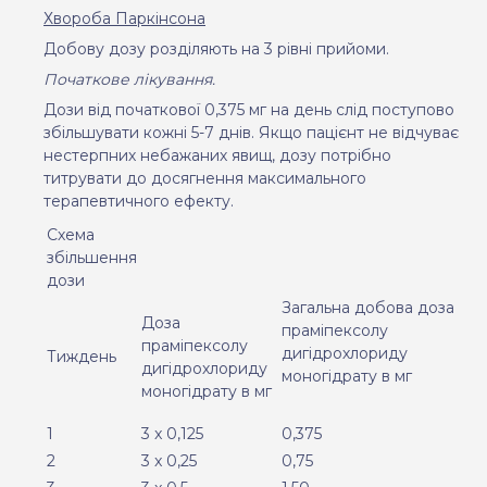
Хвороба Паркінсона
Добову дозу розділяють на 3 рівні прийоми.
Початкове лікування.
Дози від початкової 0,375 мг на день
слід поступово
збільшувати кожні 5-7 днів. Якщо пацієнт не відчуває
нестерпних небажаних явищ, дозу потрібно
титрувати до досягнення максимального
терапевтичного ефекту.
Схема
збільшення
дози
Загальна добова доза
Доза
праміпексолу
праміпексолу
дигідрохлориду
Тиждень
дигідрохлориду
моногідрату в мг
моногідрату в мг
1
3 x 0,125
0,375
2
3 x 0,25
0,75