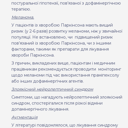
постуральної гіпотензії, пов’язаної з дофамінергічною
терапією.
Меланома.
У пацієнтів із хворобою Паркінсона мають вищий
ризик (у 2-6 разів) розвитку меланоми, ніж у звичайної
популяції. Не встановлено, чи
підвищений ризик
пов
’
язаний із хворобою Паркінсона, чи з іншими
факторами, такими як препарати для лікування
хвороби Паркінсона.
З причин, викладених вище, пацієнтам і медичним
працівникам рекомендується проводити
моніторинг
щодо меланоми під час використання праміпексолу
або інших дофамінергічних агентів.
Злоякісний нейролептичний синдром
Симптоми, що нагадують нейролептичний злоякісний
синдром, спостерігалися після різкої відміни
допамінергічного лікування.
Аугментація
У літературі повідомлялося, що лікування синдрому