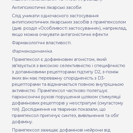
Антипсихотичні лікарські засоби
Слід уникати одночасного застосування
антипсихотичних лікарських засобів з праміпексолом
(див. розділ «Особливості застосування»), наприклад,
якщо можна очікувати антагоністичні ефекти
Фармакологічні властивості.
Фармакодинаміка.
Праміпексол є дофаміновим агоністом, який
зв'язується з високою селективністю і специфічністю
з допаміновими рецепторами підтипу D2, з-поміж
яких він має переважну спорідненість з D3-
рецепторами та відзначається повною внутрішньою
активністю. Праміпексол частково полегшує
паркінсонічні рухові порушення шляхом стимуляції
дофамінових рецепторів у неостріатумі (смугастому
тілі). Дослідження на тваринах показали, що
праміпексол пригнічує синтез, вивільнення та обіг
дофаміну.
Праміпексол захищає дофамінові нейрони від