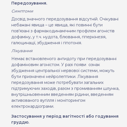
Передозування.
Симптоми
Досвід значного передозування відсутній. Очікувані
небажані явища – це явища, які повинні бути
пов'язані з фармакодинамічним профілем агоністів
дофаміну, у т.ч. нудота, блювання, гіперкінезія,
галюцинації, збудження і гіпотонія.
Лікування
Немає встановленого антидоту при передозуванні
дофаміновим агоністом. У разі появи
ознак
збудження центральної нервової системи, можуть
бути призначені нейролептики. Лікування
передозування може потребувати загальних
підтримуючих заходів, разом з промиванням шлунка,
внутрішньовенним введенням рідини, введенням
активованого вугілля і моніторингом
електрокардіограми.
Застосування у період вагітності або годування
груддю.