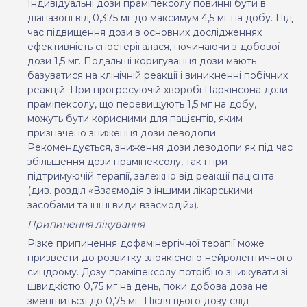
Індивідуальні дози праміпексолу повинні бути в
діапазоні від 0,375 мг до максимум 4,5 мг на добу. Під
час підвищення дози в основних дослідженнях
ефективність спостерігалася, починаючи з добової
дози 1,5 мг. Подальші коригування дози мають
базуватися на клінічній реакції і виникненні побічних
реакцій. При прогресуючій хворобі Паркінсона дози
праміпексолу, що перевищують 1,5 мг на добу,
можуть бути корисними для пацієнтів, яким
призначено зниження дози леводопи.
Рекомендується, зниження дози леводопи як під час
збільшення дози праміпексолу, так і при
підтримуючій терапії, залежно від реакції пацієнта
(див. розділ «Взаємодія з іншими лікарськими
засобами та інші види взаємодій»).
Припинення лікування
Різке припинення дофамінергічної терапії може
призвести до розвитку злоякісного нейролептичного
синдрому. Дозу праміпексолу потрібно знижувати зі
швидкістю 0,75 мг на день, поки добова доза не
зменшиться до 0,75 мг. Після цього дозу слід