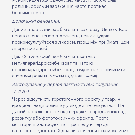
родини, оскільки зараження часто протікає
безсимптомно.
Допоміжні речовини.
Даний лікарський засіб
містить сахарозу. Якщо у
В
ас
встановлена непереносимість деяких цукрів,
проконсультуйтеся з лікарем, перш ніж приймати цей
лікарський засіб.
Даний лікарський засіб містить
натрію
метилпарагідроксибензоат та натрію
пропілпарагідроксибензоат, тому може спричинити
алергічні реакції (можливо, уповільнені).
Застосування у період вагітності або годування
груддю.
Через відсутність тератогенного ефекту у тварин
вроджені вади розвитку у людей не очікуються. На
даний час клінічно не підтверджено вроджених вад
розвитку або фетотоксичних ефектів. Проте
моніторинг застосування пірантелу в період
вагітності недостатній для виключення всіх можливих