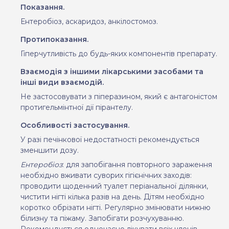
Показання.
Ентеробіоз, аскаридоз, анкілостомоз.
Протипоказання.
Гіперчутливість до будь-яких компонентів препарату.
Взаємодія з іншими лікарськими засобами та
інші види взаємодій.
Не застосовувати з піперазином, який є антагоністом
протигельмінтної дії пірантелу.
Особливості застосування.
У разі печінкової недостатності рекомендується
зменшити дозу.
Ентеробіоз
: для запобігання повторного зараження
необхідно вживати суворих гігієнічних заходів:
проводити щоденний туалет періанальної ділянки,
чистити нігті кілька разів на день. Дітям необхідно
коротко обрізати нігті. Регулярно змінювати нижню
білизну та піжаму. Запобігати розчухуванню.
Рекомендується одночасно лікувати всіх членів