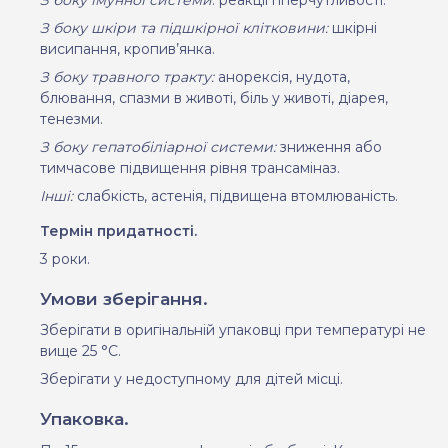
З боку шкіри та підшкірної клітковини:
шкірні
висипання, кропив’янка.
З боку травного тракту:
анорексія, нудота,
блювання, спазми в животі, біль у животі, діарея,
тенезми.
З боку гепатобіліарної системи:
зниження або
тимчасове підвищення рівня трансаміназ.
Інші:
слабкість, астенія, підвищена втомлюваність.
Термін придатності.
3 роки.
Умови зберігання.
Зберігати в оригінальній упаковці при температурі не
вище 25
°
С.
Зберігати у недоступному для дітей місці.
Упаковка.