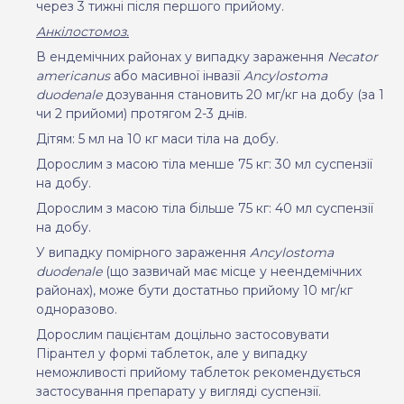
через 3 тижні після першого прийому.
Анкілостомоз.
В ендемічних районах у випадку зараження
Necator
americanus
або масивної інвазії
Anсylostoma
duodenale
дозування становить 20 мг/кг на добу (за 1
чи 2 прийоми) протягом 2-3 днів.
Дітям: 5 мл на
10 кг маси тіла на добу.
Дорослим з масою тіла менше 75 кг: 30 мл
суспензії
на добу.
Дорослим з масою тіла більше 75 кг: 40 мл суспензії
на добу.
У випадку помірного зараження
Anсylostoma
duodenale
(що зазвичай має місце у неендемічних
районах), може бути достатньо прийому 10 мг/кг
одноразово
.
Дорослим пацієнтам доцільно застосовувати
Пірантел у формі таблеток, але у випадку
неможливості прийому таблеток рекомендується
застосування препарату у вигляді суспензії.