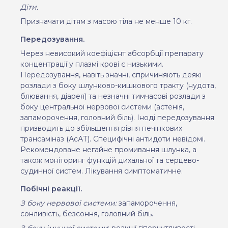
Діти.
Призначати дітям з масою тіла не менше 10 кг.
Передозування.
Через невисокий коефіцієнт абсорбції препарату
концентрації у плазмі крові є низькими.
Передозування, навіть значні, спричиняють деякі
розлади з боку шлунково-кишкового тракту (нудота,
блювання, діарея) та незначні тимчасові розлади з
боку центральної нервової системи (астенія,
запаморочення, головний біль). Іноді передозування
призводить до збільшення рівня печінкових
трансаміназ (А
c
АТ). Специфічні антидоти невідомі.
Рекомендоване негайне промивання шлунка, а
також моніторинг
функцій дихальної та серцево-
судинної систем. Лікування симптоматичне.
Побічні реакції.
З боку нервової системи:
запаморочення,
сонливість, безсоння, головний біль.
З боку імунної системи
:
реакції гіперчутливості.