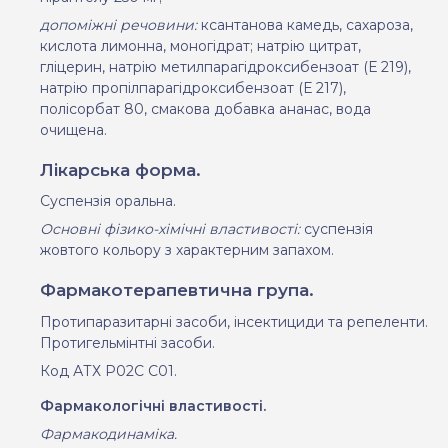
допоміжні речовини:
ксантанова камедь, сахароза,
кислота лимонна, моногідрат; натрію цитрат,
гліцерин, натрію метилпарагідроксибензоат (Е 219),
натрію пропілпарагідроксибензоат (Е 217),
полісорбат 80, смакова добавка ананас, вода
очищена.
Лікарська форма.
Суспензія оральна.
Основні фізико-хімічні властивості:
суспензія
жовтого кольору з характерним запахом.
Фармакотерапевтична група.
Протипаразитарні засоби
,
і
нсектициди
та репеленти.
Протигельмінтні засоби.
Код АТХ Р02С С01.
Фармакологічні властивості.
Фармакодинаміка.