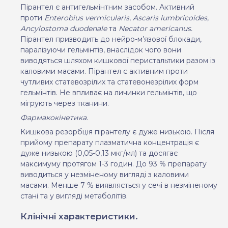
Пірантел є антигельмінтним засобом. Активний
проти
Enterobius vermicularis
,
Ascaris lumbricoіdes
,
Anсylostoma duodenale
та
Necator americanus.
Пірантел призводить до нейро-м
’
язової блокади,
паралізуючи гельмінтів, внаслідок чого вони
виводяться шляхом кишкової перистальтики разом із
каловими масами. Пірантел є активним проти
чутливих статевозрілих та статевонезрілих форм
гельмінтів. Не впливає на личинки гельмінтів, що
мігрують через тканини.
Фармакокінетика.
Кишкова резорбція пірантелу є дуже низькою. Після
прийому препарату плазматична концентрація є
дуже низькою (0,05-0,13 мкг/мл) та досягає
максимуму протягом 1-3 годин. До 93 % препарату
виводиться у незміненому вигляді з каловими
масами. Менше 7 % виявляється у сечі в незміненому
стані та у вигляді метаболітів.
Клінічні характеристики.