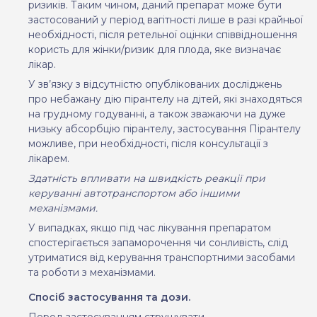
ризиків. Таким чином, даний препарат може бути
застосований у період вагітності лише в разі крайньої
необхідності, після ретельної оцінки співвідношення
користь для жінки/ризик для плода, яке визначає
лікар.
У зв’язку з відсутністю опублікованих досліджень
про небажану дію пірантелу на дітей, які знаходяться
на грудному годуванні, а також зважаючи на дуже
низьку абсорбцію пірантелу, застосування Пірантелу
можливе, при необхідності, після консультації з
лікарем.
Здатність впливати на швидкість реакції при
керуванні автотранспортом або іншими
механізмами.
У випадках, якщо під час лікування препаратом
спостерігається запаморочення чи сонливість, слід
утриматися від керування транспортними засобами
та роботи з механізмами.
Спосіб застосування та дози.
Перед застосуванням струшувати.