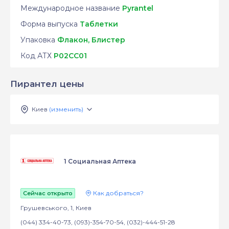
Международное название
Pyrantel
Форма выпуска
Таблетки
Упаковка
Флакон, Блистер
Код АТХ
P02CC01
Пирантел цены
Киев
(изменить)
1 Социальная Аптека
Как добраться?
Сейчас открыто
Грушевського, 1, Киев
(044) 334-40-73, (093)-354-70-54, (032)-444-51-28