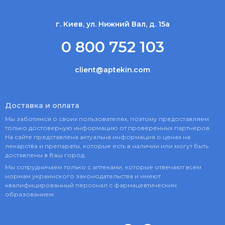
г. Киев, ул. Нижний Вал, д. 15а
0 800 752 103
client@aptekin.com
Доставка и оплата
Мы заботимся о своих пользователях, поэтому предоставляем
только достоверную информацию от проверенных партнеров.
На сайте представлена актуальна информация о ценах на
лекарства и препараты, которые есть в наличии или могут быть
доставлены в Ваш город.
Мы сотрудничаем только с аптеками, которые отвечают всем
нормам украинского законодательства и имеют
квалифицированный персонал с фармацевтическим
образованием.