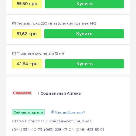
55,50 грн
Купить
Гельмінтокс 250 мг таблетки/пірантел №3
51,62 грн
Купить
Пірантел суспензія 15 мл
41,64 грн
Купить
1 Социальная Аптека
Как добраться?
Сейчас открыто
Старо Борисова (Незалежності), 1А, Киев
(044) 334-40-73, (063)-228-47-04, (048)-623-53-91