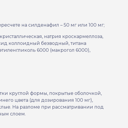
ресчете на силденафил – 50 мг или 100 мг;
кристаллическая, натрия кроскармеллоза,
сид коллоидный безводный, титана
иэтиленгликоль 6000 (макрогол 6000),
тки круглой формы, покрытые оболочкой,
инего цвета (для дозирования 100 мг),
клые. На разломе при рассматривании под
ным слоем.