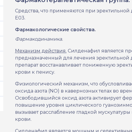
Средства, что применяются при эректильной
E03
.
Фармакологические свойства.
Фармакодинамика.
Механизм действия.
Силденафил является пр
предназначенный для лечения эректильной
препарат восстанавливает пониженную эрек
крови к пенису.
Физиологический механизм, что обусловлива
оксида азота (NO) в кавернозных телах во вр
Освободившийся оксид азота активирует ферм
повышение уровня циклического гуанозинмон
вызывает расслабление гладкой мускулатуры 
крови.
Силденафил является мощным и селективн