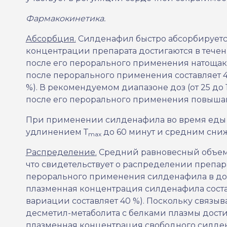
Фармакокинетика.
Абсорбция.
Силденафил быстро абсорбирует
концентрации препарата достигаются в течени
после его перорального применения натощак
после перорального применения составляет 41
%). В рекомендуемом диапазоне доз (от 25 до 
после его перорального применения повыша
При применении силденафила во время еды 
удлинением Т
до 60 минут и средним сни
mах
Распределение.
Средний равновесный объем
что свидетельствует о распределении препара
перорального применения силденафила в доз
плазменная концентрация силденафила соста
вариации составляет 40 %). Поскольку связыв
десметил-метаболита с белками плазмы дости
плазменная концентрация свободного силдена