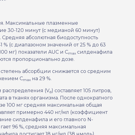
ся. Максимальные плазменные
е 30-120 минут (с медианой 60 минут)
. Средняя абсолютная биодоступность
 % (с диапазоном значений от 25 % до 63
100 мг) показатели AUC и С
силденафила
max
ются пропорционально дозе.
степень абсорбции снижается со средним
жением С
на 29 %.
max
 распределения (V
) составляет
105 литров,
d
та в тканях организма. После однократного
е 100 мг средняя максимальная общая
вляет примерно 440 нг/мл (коэффициент
ание силденафила и его главного N-
гает 96 %, средняя максимальная
фила достигает 18 нг/мл (38 нмоль).