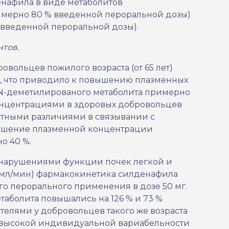
нафила в виде метаболитов
римерно 80 % введенной пероральной дозы)
 введенной пероральной дозы).
тов.
овольцев пожилого возраста (от 65 лет)
, что приводило к повышению плазменных
 N-деметилированого метаболита примерно
онцентрациями в здоровых добровольцев
растными различиями в связывании с
вышение плазменной концентрации
о 40 %.
 нарушениями функции почек легкой и
 мл/мин) фармакокинетика силденафила
го перорального применения в дозе 50 мг.
аболита повышались на 126 % и 73 %
телями у добровольцев такого же возраста
а высокой индивидуальной вариабельности