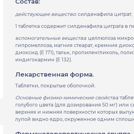
Состав:
действующее вещество
: силденафила цитрат;
1 таблетка содержит силденафила цитрата в пе
вспомогательные вещества
: целлюлоза микро
гипромеллоза, магния стеарат, кремния диок
диоксид (Е 171), тальк, пропиленгликоль, пол
индигокармин (Е 132).
Лекарственная форма.
Таблетки, покрытые оболочкой.
Основные физико-химические свойства:
табле
голубого цвета (для дозирования 50 мг) или с
верхняя и нижняя поверхности которых выпу
лупой видно ядро, окруженное одним сплош
Фармакотерапевтическая группа.