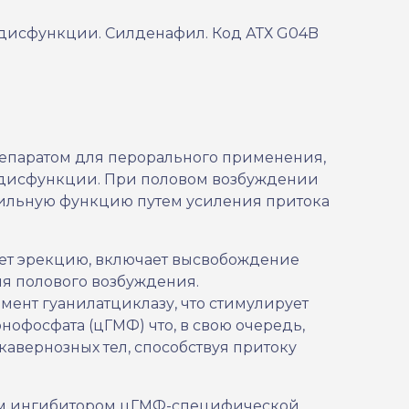
 дисфункции. Силденафил. Код АТХ
G04B
епаратом для перорального применения,
 дисфункции. При половом возбуждении
тильную функцию путем усиления притока
ет эрекцию, включает высвобождение
емя полового возбуждения.
ент гуанилатциклазу, что стимулирует
офосфата (цГМФ) что, в свою очередь,
кавернозных тел, способствуя притоку
ым ингибитором цГМФ-специфической