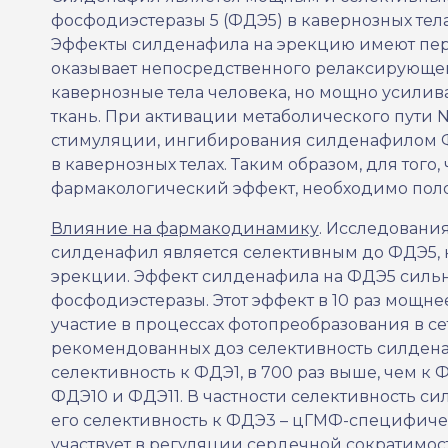
фосфодиэстеразы 5 (ФДЭ5) в кавернозных тела
Эффекты силденафила на эрекцию имеют пер
оказывает непосредственного релаксирующе
кавернозные тела человека, но мощно усилив
ткань. При активации метаболического пути 
стимуляции, ингибирования силденафилом 
в кавернозных телах. Таким образом, для тог
фармакологический эффект, необходимо пол
Влияние на фармакодинамику
. Исследовани
силденафил является селективным до ФДЭ5, к
эрекции. Эффект силденафила на ФДЭ5 сильн
фосфодиэстеразы. Этот эффект в 10 раз
мощнее
участие в процессах фотопреобразования в 
рекомендованных доз селективность силдена
селективность к ФДЭ1, в 700 раз выше, чем к
ФДЭ10 и ФДЭ11. В частности селективность с
его селективность к ФДЭ3 – цГМФ-специфиче
участвует в регуляции сердечной сократимос