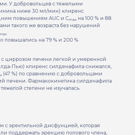
ыми. У добровольцев с тяжелыми
инина ниже 30 мл/мин) клиренс
едним повышениям AUC и C
на 100 % и 88
max
ами такого же возраста без нарушений
max
о повышались на 79 % и 200 %
 с циррозом печени легкой и умеренной
айлда-Пью) клиренс силденафила снижался,
(47 %) по сравнению с добровольцами
x
ций печени. Фармакокинетика силденафила
тяжелой степени не изучалась.
м с эректильной дисфунцией, которая
или поддержать эрекцию полового члена,