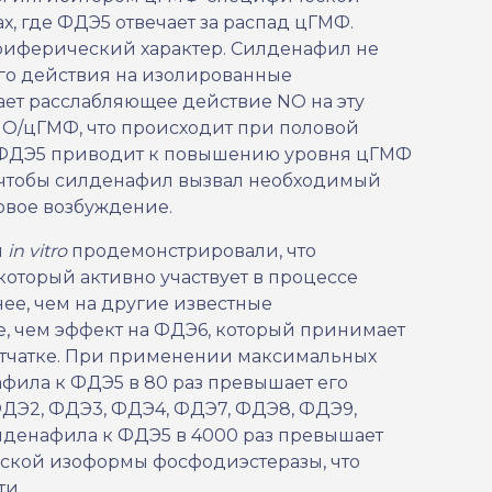
х, где ФДЭ5 отвечает за распад цГМФ.
иферический характер. Силденафил не
го действия на изолированные
ает расслабляющее действие NO на эту
NO/цГМФ, что происходит при половой
ФДЭ5 приводит к повышению уровня цГМФ
о, чтобы силденафил вызвал необходимый
овое возбуждение.
я
in vitro
продемонстрировали, что
оторый активно участвует в процессе
ее, чем на другие известные
, чем эффект на ФДЭ6, который принимает
сетчатке. При применении максимальных
фила к ФДЭ5 в 80 раз превышает его
 ФДЭ2, ФДЭ3, ФДЭ4, ФДЭ7, ФДЭ8, ФДЭ9,
илденафила к ФДЭ5 в 4000 раз превышает
ской изоформы фосфодиэстеразы, что
ти.