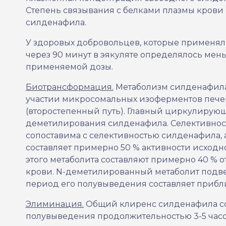
Степень связывания с белками плазмы крови 
силденафила.
У здоровых добровольцев, которые применяли
через 90 минут в эякуляте определялось мень
применяемой дозы.
Биотрансформация.
Метаболизм силденафила
участии микросомальных изоферментов печен
(второстепенный путь). Главный циркулирующ
деметилирования силденафила. Селективнос
сопоставима с селективностью силденафила, 
составляет примерно 50 % активности исход
этого метаболита составляют примерно 40 % 
крови. N-деметилированный метаболит подве
период его полувыведения составляет прибли
Элиминация.
Общий клиренс силденафила сост
полувыведения продолжительностью 3-5 часов.