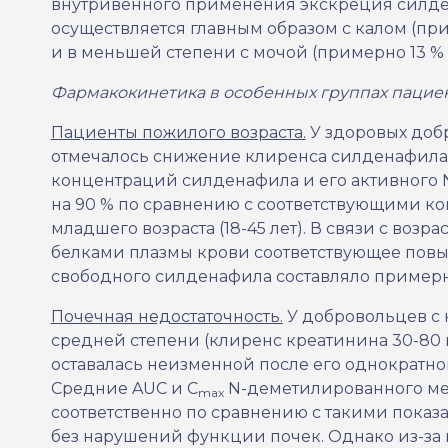
внутривенного применения экскреция силде
осуществляется главным образом с калом (п
и в меньшей степени с мочой (примерно 13 %
Фармакокинетика в особенных группах пациен
Пациенты пожилого возраста.
У здоровых добр
отмечалось снижение клиренса силденафила
концентраций силденафила и его активного
на 90 % по сравнению с соответствующими к
младшего возраста (18-45 лет). В связи с воз
белками плазмы крови соответствующее по
свободного силденафила составляло примерн
Почечная недостаточность.
У добровольцев с
средней степени (клиренс креатинина 30-80
оставалась неизменной после его однократно
Средние AUC и C
N-деметилированного мет
max
соответственно по сравнению с такими показа
без нарушений функции почек. Однако из-з