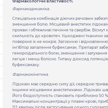
Фармакологічні властивості.
Фармакодинаміка.
Спеціальна комбінація діючих речовин забезп
зменшення болю. Місцевий анестетик лідокаї
прояви і обтяжливі печіння та свербіж. Вісмут
схильність до кровотеч. Ушкоджені тканини 
поверхня їх не мокріє. Загоєнню і відновленн
інгібітор запалення буфексамак. Препарат з
гемороїдального болю, зменшення і затуханн
легше і менш болісно. Титану діоксид потенцію
буфексамаку.
Фармакокінетика.
Лідокаїн має середню силу дії, середню тривал
іншими місцевими анестетиками. Лідокаїн шви
Його біодоступність становить приблизно 50 %
Максимальні концентрації у плазмі крові, приб
112 хвилин після застосування одного супозито