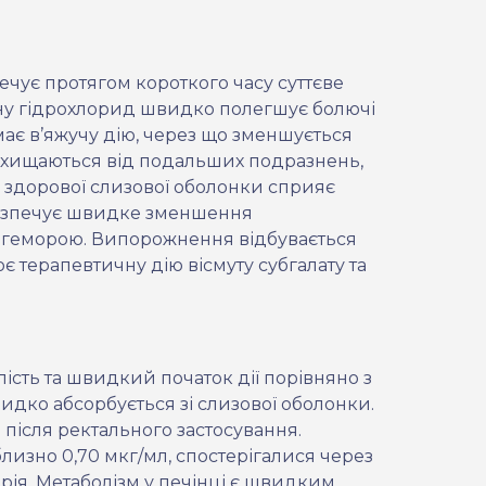
ечує протягом короткого часу суттєве
ну гідрохлорид швидко полегшує болючі
 має в’яжучу дію, через що зменшується
захищаються від подальших подразнень,
ю здорової слизової оболонки сприяє
абезпечує швидке зменшення
я геморою. Випорожнення відбувається
є терапевтичну дію вісмуту субгалату та
ість та швидкий початок дії порівняно з
дко абсорбується зі слизової оболонки.
 після ректального застосування.
лизно 0,70 мкг/мл, спостерігалися через
рія. Метаболізм у печінці є швидким,