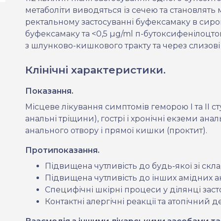
метаболіти виводяться із сечею та становлять 
ректальному застосуванні буфексамаку в сиров
буфексамаку та <0,5 µg/ml п-бутоксифенілоцто
з шлунково-кишкового тракту та через слизов
Клінічні характеристики.
Показання.
Місцеве лікування симптомів геморою І та ІІ ст
анальні тріщини), гострі і хронічні екземи ана
анального отвору і прямої кишки (проктит).
Протипоказання.
Підвищена чутливість до будь-якої зі скл
Підвищена чутливість до інших амідних ан
Специфічні шкірні процеси у ділянці засто
Контактні алергічні реакції та атопічний де