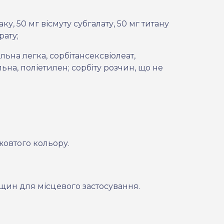
аку, 50 мг вісмуту субгалату, 50 мг титану
рату;
ьна легка, сорбітансексвіолеат,
ьна, поліетилен; сорбіту розчин, що не
жовтого кольору.
щин для місцевого застосування.