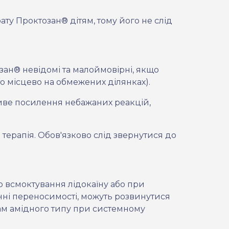
ату Проктозан® дітям, тому його не слід
ан® невідомі та малоймовірні, якщо
о місцево на обмежених ділянках).
ве посилення небажаних реакцій,
 терапія. Обов'язково слід звернутися до
го всмоктування лідокаїну або при
енні переносимості, можуть розвинутися
кам амідного типу при системному