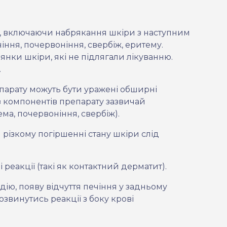
ті, включаючи набрякання шкіри з наступним
іння, почервоніння, свербіж, еритему.
янки шкіри, які не підлягали лікуванню.
.
епарату можуть бути уражені обширні
 з компонентів препарату зазвичай
ма, почервоніння, свербіж).
и різкому погіршенні стану шкіри слід
еакції (такі як контактний дерматит).
дію, появу відчуття печіння у задньому
звинутись реакції з боку крові