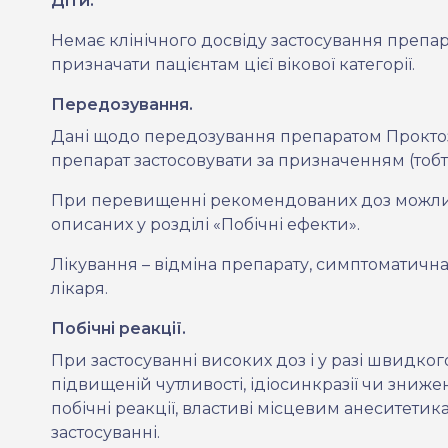
Діти.
Немає клінічного досвіду застосування препар
призначати пацієнтам цієї вікової категорії.
Передозування.
Дані щодо передозування препаратом Проктоз
препарат застосовувати за призначенням (тобт
При перевищенні рекомендованих доз можли
описаних у розділі «Побічні ефекти».
Лікування – відміна препарату, симптоматична
лікаря.
Побічні реакції.
При застосуванні високих доз і у разі швидко
підвищеній чутливості, ідіосинкразії чи зниж
побічні реакції, властиві місцевим анеситети
застосуванні.