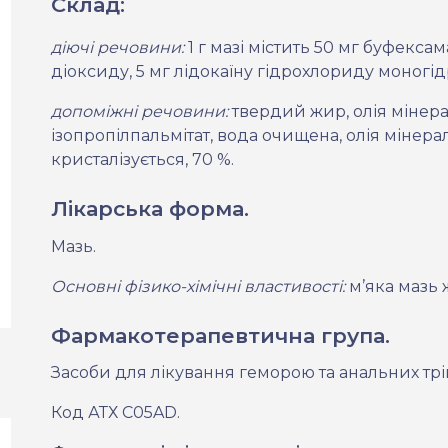
Склад:
діючі речовини:
1 г мазі містить 50 мг буфексам
діоксиду, 5 мг лідокаїну гідрохлориду моногід
допоміжні речовини:
твердий жир, олія мінерал
ізопропілпальмітат, вода очищена, олія мінерал
кристалізується, 70 %.
Лікарська форма.
Мазь.
Основні фізико-хімічні властивості:
м’яка
мазь 
Фармакотерапевтична група.
Засоби для лікування геморою та анальних трі
Код АТ
Х
C05A
D
.