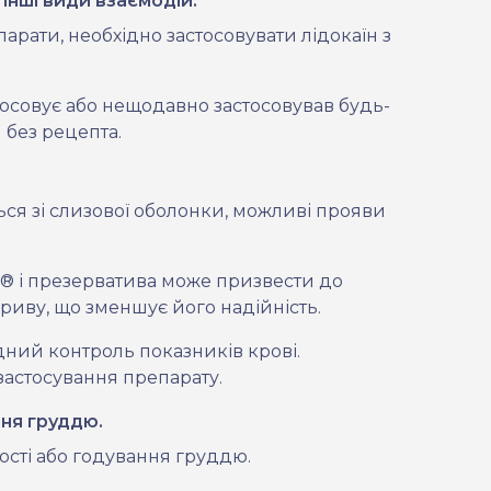
інші види взаємодій.
арати, необхідно застосовувати лідокаїн з
тосовує або нещодавно застосовував будь-
я без рецепта.
ся зі слизової оболонки, можливі прояви
® і презерватива може призвести до
зриву, що зменшує його надійність.
дний контроль показників крові.
астосування препарату.
ння груддю.
ності або годування груддю.