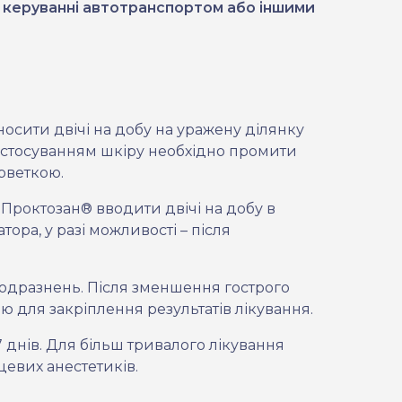
и керуванні автотранспортом або іншими
носити двічі на добу на уражену ділянку
застосуванням шкіру необхідно промити
рветкою.
 Проктозан® вводити двічі на добу в
ора, у разі можливості – після
подразнень. Після зменшення гострого
для закріплення результатів лікування.
 днів. Для більш тривалого лікування
цевих анестетиків.