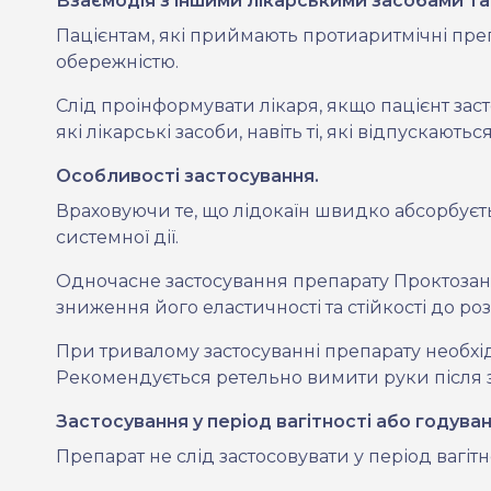
Взаємодія з іншими лікарськими засобами та 
Пацієнтам, які приймають протиаритмічні преп
обережністю.
Слід проінформувати лікаря, якщо пацієнт зас
які лікарські засоби, навіть ті, які відпускаютьс
Особливості застосування.
Враховуючи те, що лідокаїн швидко абсорбуєть
системної дії.
Одночасне застосування препарату Проктозан
зниження його еластичності та стійкості до ро
При тривалому застосуванні препарату необхі
Рекомендується ретельно вимити руки після з
Застосування у період вагітності або годува
Препарат не слід застосовувати у період вагіт