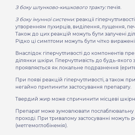
З боку шлунково-кишкового тракту:
печія.
З боку імунної системи:
реакції гіперчутливос
утворенням пухирців, виділення, лущення, печ
Також до цих реакцій можуть бути залучені діл
Рідко ці симптоми можуть бути чітко виражені
Внаслідок гіперчутливості до компонентів пр
ділянки шкіри. Гіперчутливість до будь-якого
проявляється як локальне подразнення (ерите
При появі реакцій гіперчутливості, а також пр
негайно припинити застосування препарату.
Твердий жир може спричинити місцеві шкірні р
Препарат може зумовлювати послаблю
вальну
проході. При тривалому застосуванні можуть ро
(метгемоглобінемія).