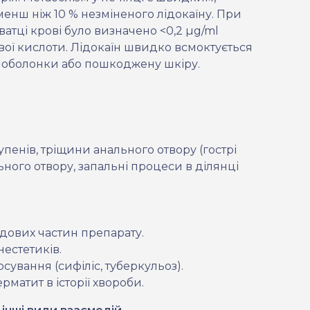
менш ніж 10 % незміненого лідокаїну. При
атці крові було визначено <0,2 µg/ml
вої кислоти. Лідокаїн швидко всмоктується
і оболонки або пошкоджену шкіру.
упенів, тріщини анального отвору (гострі
льного отвору, запальні процеси в ділянці
адових частин препарату.
естетиків.
сування (сифіліс, туберкульоз).
рматит в історії хвороби.