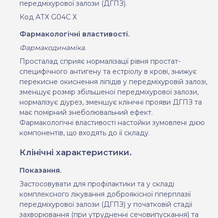
передміхурової залози (ДГПЗ).
Код АТ
Х
G
04С Х
Фармакологічні властивості.
Фармакодинаміка.
Просталад сприяє нормалізації рівня простат-
специфічного антигену та естріолу в крові, знижує
перекисне окиснення ліпідів у передміхуровій залозі,
зменшує розмір збільшеної передміхурової залози,
нормалізує діурез, зменшує клінічні прояви ДГПЗ та
має помірний знебол
ювальн
ий ефект.
Фармакологічні властивості настойки зумовлені дією
компонентів, що входять до її складу
.
Клінічні характеристики.
Показання.
Застосовувати для профілактики та у складі
комплексного лікування доброякісної гіперплазії
передміхурової залози (ДГПЗ) у початковій стадії
захворювання (при утрудненні сечовипускання) та