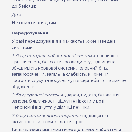
до 3 місяців
.
Діти.
Не призначати дітям
.
Передозування.
У разі передозування виникають нижченаведені
симптоми.
З боку центральної нервової системи:
сонливість,
пригніченість, безсоння, розлади сну, підвищена
збудливість нервової системи, головний біль,
запаморочення, загальна слабкість, зниження
гостроти слуху та зору, відчуття серцебиття, психічне
збудження.
З боку травної системи:
діарея, нудота, блювання,
запори, біль у животі; відчуття гіркоти у роті,
неприємні відчуття у ділянці печінки.
З боку системи кровотворення:
підвищення
активності системи зсідання крові.
Вищевказані симптоми проходять самостійно після