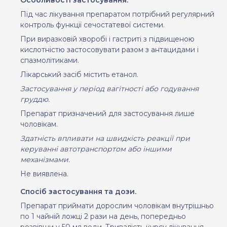
Під час лікування препаратом потрібний регулярний
контроль функції сечостатевої системи.
При виразковій хворобі і гастриті з підвищеною
кислотністю застосовувати разом з антацидами і
спазмолітиками.
Лікарський засіб містить етанол.
Застосування у період вагітності або годування
груддю.
Препарат
призначений для застосування лише
чоловікам
.
Здатність впливати на швидкість реакції при
керуванні автотранспортом або іншими
механізмами.
Не виявлена
.
Спосіб застосування та дози.
Препарат приймати дорослим чоловікам внутрішньо
по 1 чайній ложці 2 рази на день, попередньо
розвівши у 50 мл води. Тривалість курсу лікування –