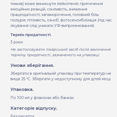
тижнів) може виникнути лейкопенія; пригнічення
емоційних реакцій, сонливість, зниження
працездатності; запаморочення, головний біль;
поліурія; пітливість, озноб; фотосенсибілізація (під час
лікування слід уникати УФ-випромінювання)
Термін придатності.
3 роки.
Не застосовувати лікарський засіб після закінчення
терміну придатності, зазначеного на упаковці
.
Умови зберігання.
Зберігати в оригінальній упаковці при температурі не
вище 25 ºС. Зберігати у недоступному для дітей місці
.
Упаковка.
По 100 мл у флаконах або банках
.
Категорія відпуску.
Без рецепта.