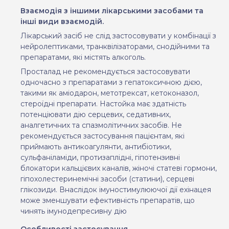
Взаємодія з іншими лікарськими засобами та
інші види взаємодій.
Лікарський засіб не слід застосовувати у комбінації з
нейролептиками, транквілізаторами, снодійними та
препаратами, які містять алкоголь.
Просталад не рекомендується застосовувати
одночасно з препаратами з гепатоксичною дією,
такими як аміодарон, метотрексат, кетоконазол,
стероїдні препарати. Настойка має здатність
потенціювати дію серцевих, седативних,
аналгетичних та спазмолітичних засобів. Не
рекомендується застосування пацієнтам, які
приймають антикоагулянти, антибіотики,
сульфаніламіди, протизаплідні, гіпотензивні
блокатори кальцієвих каналів, жіночі статеві гормони,
гіпохолестеринемічні засоби (статини), серцеві
глікозиди. Внаслідок імуностимулюючої дії ехінацея
може зменшувати ефективність препаратів, що
чинять імунодепресивну дію
Особливості застосування.