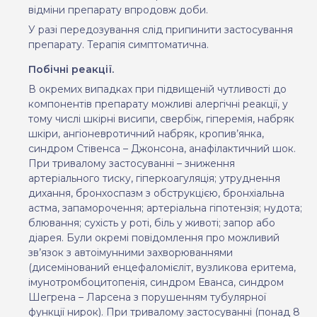
відміни препарату впродовж доби.
У разі передозування слід припинити застосування
препарату. Терапія симптоматична
.
Побічні реакції.
В окремих випадках при підвищеній чутливості до
компонентів препарату можливі алергічні реакції, у
тому числі шкірні висипи, свербіж, гіперемія, набряк
шкіри, ангіоневротичний набряк, кропив’янка,
синдром Стівенса – Джонсона, анафілактичний шок.
При тривалому застосуванні – зниження
артеріального тиску, гіперкоагуляція; утруднення
дихання, бронхоспазм з обструкцією, бронхіальна
астма, запаморочення; артеріальна гіпотензія; нудота;
блювання; сухість у роті, біль у животі; запор або
діарея. Були окремі повідомлення про можливий
зв’язок з автоімунними захворюваннями
(дисемінований енцефаломієліт, вузликова еритема,
імунотромбоцитопенія, синдром Еванса, синдром
Шегрена – Ларсена з порушенням тубулярної
функції нирок). При тривалому застосуванні (понад 8