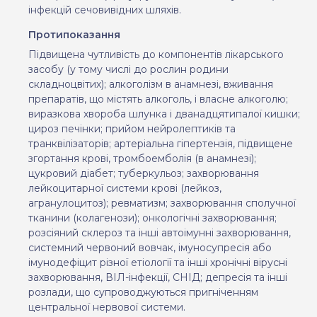
інфекцій сечовивідних шляхів
.
Протипоказання
Підвищена чутливість до компонентів лікарського
засобу (у тому числі до рослин родини
складноцвітих); алкоголізм в анамнезі, вживання
препаратів, що містять алкоголь, і власне алкоголю;
виразкова хвороба шлунка і дванадцятипалої кишки;
цироз печінки; прийом нейролептиків та
транквілізаторів; артеріальна гіпертензія, підвищене
згортання крові, тромбоемболія (в анамнезі);
цукровий діабет; туберкульоз; захворювання
лейкоцитарної системи крові (лейкоз,
агранулоцитоз); ревматизм; захворювання сполучної
тканини (колагенози); онкологічні захворювання;
розсіяний склероз та інші автоімунні захворювання,
системний червоний вовчак, імуносупресія або
імунодефіцит різної етіології та інші хронічні вірусні
захворювання, ВІЛ-інфекції, СНІД; депресія та інші
розлади, що супроводжуються пригніченням
центральної нервової системи
.