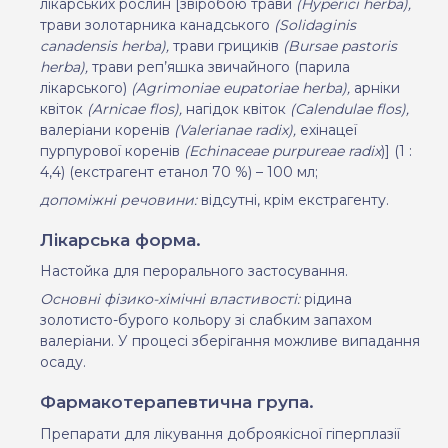
лікарських
рослин
[звіробою трави
(
Hyperici
herba
),
трави золотарника канадського
(
Solidaginis
canadensis
herba
),
трави грициків
(
Bursae
pastoris
herba
),
трави реп’яшка звичайного (парила
лікарського)
(
Agrimoniae
eupatoriae
herba
),
арніки
квіток
(
Arnicae
flos
),
нагідок квіток
(
Calendulae
flos
),
валеріани коренів
(
Valerianae
radi
х),
ехінацеї
пурпурової коренів
(
Echinaceae
purpureae
radix
)]
(1 :
4,4)
(
екстрагент етанол 70 %) – 100 мл;
допоміжні речовини:
відсутні, крім екстрагенту.
Лікарська форма.
Настойка для перорального застосування
.
Основні фізико-хімічні властивості:
рідина
золотисто-бурого кольору зі слабким запахом
валеріани. У процесі зберігання можливе випадання
осаду
.
Фармакотерапевтична група.
Препарати
для лікування доброякісної гіперплазії