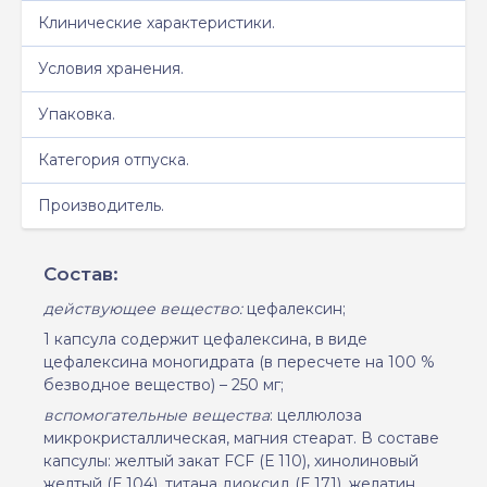
Клинические характеристики.
Условия хранения.
Упаковка.
Категория отпуска.
Производитель.
Состав:
действующее вещество:
цефалексин;
1 капсула содержит цефалексина, в виде
цефалексина моногидрата (в пересчете на 100 %
безводное вещество) – 250 мг;
вспомогательные вещества
: целлюлоза
микрокристаллическая, магния стеарат. В составе
капсулы: желтый закат FCF (Е 110), хинолин
о
вый
желтый (Е 104), титана диоксид (Е 171), желатин.