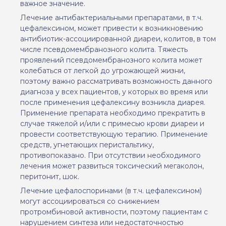
важное значение.
Лечение антибактериальными препаратами, в т
.
ч
.
цефалексином, может привести к возникновению
антибиотик-ассоциированной диареи, колитов, в том
числе псевдомембранозного колита. Тяжесть
проявлений псевдомембранозного колита может
колебаться от легкой до угрожающей жизни,
поэтому важно рассматривать возможность данного
диагноза у всех пациентов, у которых во время или
после применения цефалексину возникла диарея.
Применение препарата необходимо прекратить в
случае тяжелой и/или с примесью крови диареи и
провести соответствующую терапию. Применение
средств, угнетающих перистальтику,
противопоказано. При отсутствии необходимого
лечения может развиться токсический мегаколон,
перитонит, шок.
Лечение ц
ефалоспорин
ами
(в т
.
ч
.
цефалексин
ом
)
могут ассоциироваться со снижением
протромбиновой активности, поэтому пациентам с
нарушением синтеза или недостаточностью