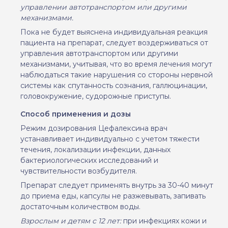
управлении автотранспортом или другими
механизмами.
Пока не будет выяснена индивидуальная реакция
пациента на препарат, следует воздерживаться от
управления автотранспортом или другими
механизмами, учитывая, что во время лечения могут
наблюдаться такие нарушения со стороны нервной
системы как спутанность сознания, галлюцинации,
головокружение, судорожные приступы.
Способ применения и дозы
Режим дозирования Цефалексина врач
устанавливает индивидуально с учетом тяжести
течения, локализации инфекции
,
данных
бактериологических исследований и
чувствительности возбудителя.
Препарат
следует применя
т
ь
внутрь за 30-40 мин
ут
до
приема
еды, капсулы не разжевыват
ь
, запиват
ь
достаточным количеством
воды.
Взрослым и детям
с
12 лет:
при инфекциях кожи и