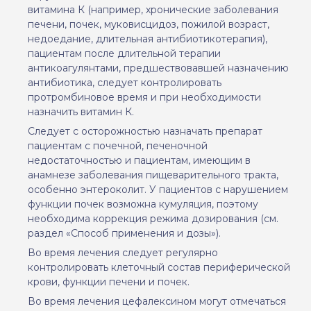
витамина К (например, хронические заболевания
печени, почек, муковисцидоз, пожилой возраст,
недоедание, длительная антибиотикотерапия),
пациентам после длительной терапии
антикоагулянтами, предшествовавшей назначению
антибиотика, следует контролировать
протромбиновое время
и
при необходимости
назнач
ить
витамин К.
Следует с осторожностью назначать препарат
пациентам с почечной, печеночной
недостаточностью и пациентам, имеющим в
анамнезе заболевания пищеварительного тракта,
особенно энтероколит. У пациентов с нарушением
функции почек возможна кумуляция, поэтому
необходима коррекция режима дозирования
(см.
раздел «Способ применения и дозы»)
.
Во время лечения следует регулярно
контролировать клеточный состав периферической
крови, функции печени и почек.
Во время лечения ц
ефалексин
ом
мо
гу
т отмечаться