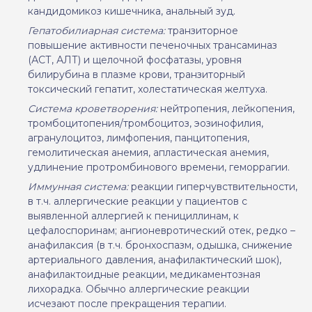
кандидомикоз кишечника, анальный зуд.
Гепатобилиарная система:
транзиторное
повышение активности печеночных трансаминаз
(АСТ, АЛТ)
и щелочной фосфатазы, уровня
билирубина в плазме крови, транзиторный
токсический гепатит, холестатическая желтуха.
Система кроветворения:
нейтропения, лейкопения,
тромбоцитопения/тромбоцитоз, эозинофилия,
агранулоцитоз, лимфопения, панцитопения,
гемолитическая анемия, апластическая анемия,
удлинение протромбинового времени, геморрагии.
Иммунная система:
реакции гиперчувствительности,
в т.ч. аллергические реакции у пациентов с
выявленной аллергией к пенициллинам, к
цефалоспоринам; ангионевротический отек, редко –
анафилаксия (в т.ч. бронхоспазм, одышка, снижение
артериального давления, анафилактический шок),
анафилактоидные реакции, медикаментозная
лихорадка. Обычно аллергические реакции
исчезают после прекращения терапии.