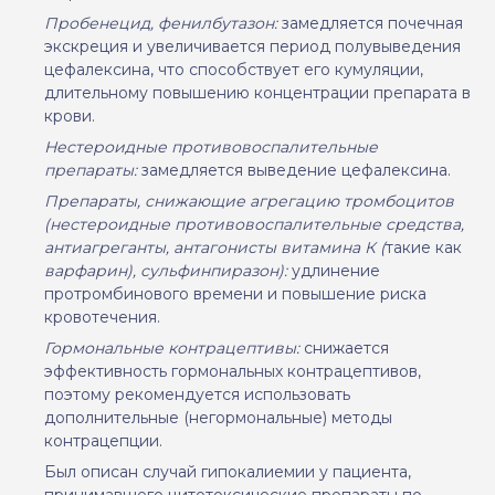
Пробенецид, фенилбутазон:
замедляется почечная
экскреция
и увеличивается период полувыведения
цефалексина, что способствует его кумуляции,
длительному повышению концентрации препарата в
крови.
Нестероидные противовоспалительные
препараты:
замедляется выведение цефалексина.
Препараты, снижающие агрегацию тромбоцитов
(нестероидные противовоспалительные средства,
антиагреганты, антагонисты витамина К (
такие как
варфарин), сульфинпиразон):
удлинение
протромбинового времени и повышение риска
кровотечения.
Гормональные контрацептивы:
снижается
эффективность гормональных контрацептивов,
поэтому рекомендуется использовать
дополнительные (негормональные) методы
контрацепции.
Был описан случай гипокалиемии у пациента,
принимавшего цитотоксические препараты по