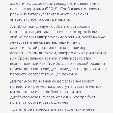
аллергических реакций между пенициллинами и
цефалоспоринами
(5-10 %)
. Сообщалось о тяжелых
реакциях гиперчувствительности (включая
анафилаксию) на оба препарата.
Антибиотики следует
особенно
осторожно
назначать пациентам, в анамнезе которых были
любые формы аллергических реакций, особенно на
лекарственные средства
, пациентам с
аллергической реактивностью (например,
аллергическим диатезом, аллергическим ринитом и/
или бронхиальной астмой, поллинозом)
. При
возникновении
какой-либо
аллергической реакции
прием препарата следует немедленно прекратить и
провести соответствующее лечение.
Длительное применение
цефалексина
может
прив
ести
к чрезмерному росту нечувствительных
микроорганизмов, грибков и развитию
дисбактериоза и
суперинфекции, что требует
принятия соответствующих мер.
Тщательное наблюдение за пациентом имеет