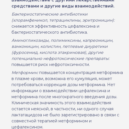
средствами и другие виды взаимодействий.
Бактериостатические антибиотики
(хлорамфеникол, тетрациклины, эритромицин):
снижается эффективность цефалексина и
бактериостатического антибиотика.
Аминогликозиды, полимиксины,
капреомицин,
ванкомицин,
колистин, петлевые диуретики
(фуросемид, кислота этакриновая)
, другие
потенциально нефротоксические препарат
ы:
повышается риск нефротоксичности.
Метформин:
повышается концентрация метформина
в плазме крови, возможна его кумуляция, может
потребоваться коррекция дозы метформина. Нет
информации о взаимодействии цефалексина и
метформина после многократного введения дозы.
Клиническая значимость этого взаимодействия
остается неясной, в частности, ни одного случая
лактатацидоза не было зарегистрировано в связи с
совместной терапией метформином и
цефалексином.