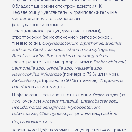
Обладает широким спектром действия. К
цефалексину чувствительны грамположительные
микроорганизмы: стафилококки
(коагулазопозитивные и
пенициллиназопродуцирующие штаммы),
стрептококки (за исключением энтерококков),
пневмококки,
Corynebacterium diphtheriae, Bacillus
anthracis, Clostridia spp., Listeria monocytogenes,
Bacillus subtilis, Bacteroides melaninogenicus
;
грамотрицательные микроорганизмы:
Escherichia coli,
Salmonella spp., Shigella spp., Neisseria spp.,
Haemophilus influenzae
(примерно 75
% штаммов),
Klebsiella spp.
(
п
римерно 50
% штаммов),
Treponema
pallidum
и актиномицеты.
Цефалексин неактивен в отношении
Proteus spp.
(за
исключением
Proteus mirabilis
),
Enterobacter spp.,
Pseudomonas aeruginosa, Mycobacterium
tuberculosis, Chlamydia spp.
, простейших, грибов.
Фармакокинетика.
в
сасывание Цефалексина в пищеварительном тракте