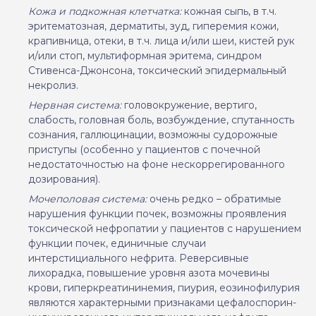
Кожа и подкожная клетчатка:
кожная сыпь, в т.ч.
эритематозная, дерматиты, зуд, гиперемия кожи,
крапивница, отеки, в т.ч. лица и/или шеи, кистей рук
и/или стоп, мультиформная эритема, синдром
Стивенса-Джонсона, токсический эпидермальный
некролиз.
Нервная система:
головокружение, вертиго,
слабость, головная боль, возбуждение, спутанность
сознания, галлюцинации, возможны судорожные
приступы (особенно у пациентов с почечной
недостаточностью на фоне нескоррегированного
дозирования).
Мочеполовая система:
очень редко – обратимые
нарушения функции почек, возможны проявления
токсической нефропатии у пациентов с нарушением
функции почек, единичные случаи
интерстициального нефрита. Реверсивные
лихорадка, повышение уровня азота мочевины
крови, гиперкреатининемия, пиурия, еозинофилурия
являются характерными признаками цефалоспорин-