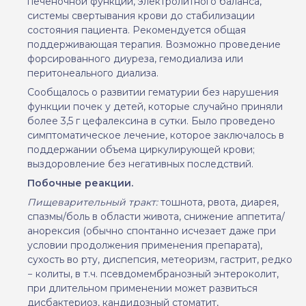
печеночной функций, электролитного баланса,
системы свертывания крови до стабилизации
состояния пациента. Рекомендуется общая
поддерживающая терапия. Возможно проведение
форсированного диуреза, гемодиализа или
перитонеального диализа.
Сообщалось о развитии гематурии без нарушения
функции почек у детей, которые случайно приняли
более
3,5 г цефалексина в сутки. Было проведено
симптоматическое лечение, которое заключалось в
поддержании объема циркулирующей крови;
выздоровление без негативных последствий.
Побочн
ые
реакции.
Пищеварительный тракт:
тошнота, рвота, диарея,
спазмы/боль в области живота, снижение аппетита/
анорексия (обычно спонтанно исчезает даже при
условии продолжения применения препарата),
сухость во рту, диспепсия, метеоризм, гастрит, редко
− колиты, в т.ч. псевдомембранозный энтероколит,
при длительном применении может развиться
дисбактериоз, кандидозный стоматит,