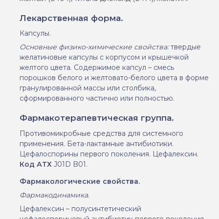
Лекарственная форма.
Капсулы.
О
сновные физико-химические свойства
:
твердые
желатиновые капсулы с корпусом и крышечкой
желтого цвета. Содержимое капсул – смесь
порошков белого и желтовато-белого цвета в форме
гранулированной массы или столбика,
сформированного частично или полностью.
Фармакотерапевтическая группа.
Противомикробные средства для системного
применения.
Б
ета-лактамные антибиотики.
Цефалоспорины первого поколения. Цефалексин.
Код АТХ
J01D
B01.
Фармакологические свойства.
Фармакодинамика.
Цефалексин – полусинтетический
цефалоспориновый антибиотик первого поколения.