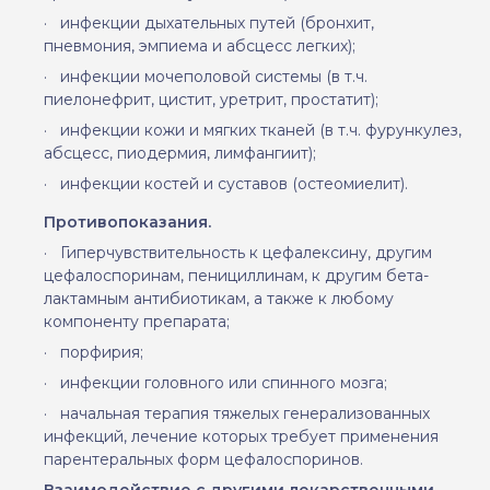
·
инфекции дыхательных путей (бронхит,
пневмония, эмпиема и абсцесс легких);
·
инфекции мочеполовой системы (в т.ч.
пиелонефрит, цистит, уретрит, простатит);
·
инфекции кожи и мягких тканей (в т.ч. фурункулез,
абсцесс, пиодермия, лимфангиит);
·
инфекции костей и суставов (остеомиелит).
Противопоказания.
·
Гиперчувствительность к цефалексину, другим
цефалоспоринам, пенициллинам, к другим бета-
лактамным антибиотикам, а также к любому
компоненту препарата;
·
порфирия;
·
инфекции головного или спинного мозга;
·
начальная терапия тяжелых генерализованных
инфекций, лечение которых требует применения
парентеральных форм цефалоспоринов.
Взаимодействие с другими лекарственными