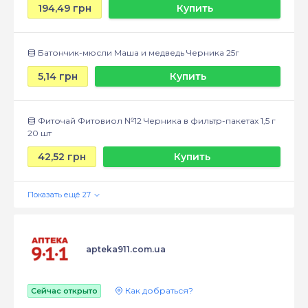
194,49 грн
Купить
Батончик-мюсли Маша и медведь Черника 25г
5,14 грн
Купить
Фиточай Фитовиол №12 Черника в фильтр-пакетах 1,5 г
20 шт
42,52 грн
Купить
apteka911.com.ua
Как добраться?
Сейчас открыто