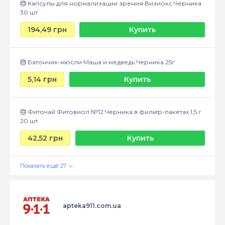
Капсулы для нормализации зрения Визиокс Черника
30 шт
194,49 грн
Купить
Батончик-мюсли Маша и медведь Черника 25г
5,14 грн
Купить
Фиточай Фитовиол №12 Черника в фильтр-пакетах 1,5 г
20 шт
42,52 грн
Купить
apteka911.com.ua