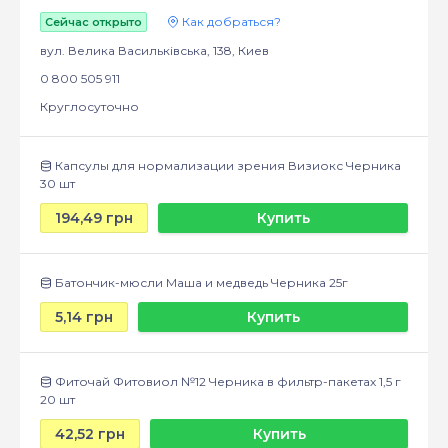
Как добраться?
Сейчас открыто
вул. Велика Васильківська, 138, Киев
0 800 505 911
Круглосуточно
Капсулы для нормализации зрения Визиокс Черника
30 шт
194,49 грн
Купить
Батончик-мюсли Маша и медведь Черника 25г
5,14 грн
Купить
Фиточай Фитовиол №12 Черника в фильтр-пакетах 1,5 г
20 шт
42,52 грн
Купить