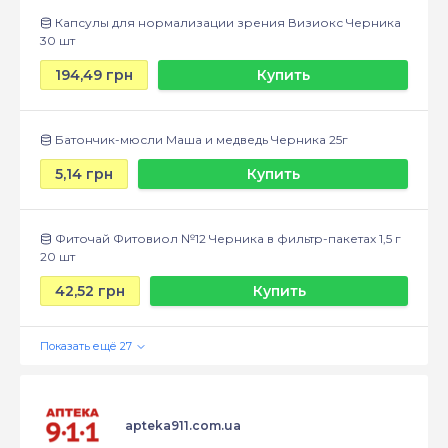
Капсулы для нормализации зрения Визиокс Черника
30 шт
194,49 грн
Купить
Батончик-мюсли Маша и медведь Черника 25г
5,14 грн
Купить
Фиточай Фитовиол №12 Черника в фильтр-пакетах 1,5 г
20 шт
42,52 грн
Купить
apteka911.com.ua