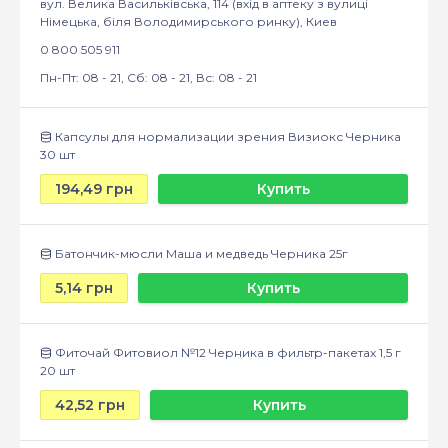
вул. Велика Васильківська, 114 (вхід в аптеку з вулиці
Німецька, біля Володимирського ринку), Киев
0 800 505 911
Пн-Пт: 08 - 21, Сб: 08 - 21, Вс: 08 - 21
Капсулы для нормализации зрения Визиокс Черника
30 шт
194,49 грн
Купить
Батончик-мюсли Маша и медведь Черника 25г
5,14 грн
Купить
Фиточай Фитовиол №12 Черника в фильтр-пакетах 1,5 г
20 шт
42,52 грн
Купить