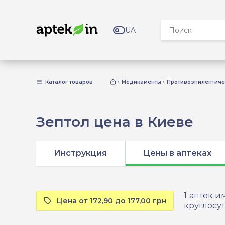
UA
Каталог товаров
Медикаменты
Противоэпилептиче
Зептол цена в Киеве
Инструкция
Цены в аптеках
1
аптек им
Цена от 172,90 до 177,00 грн
круглосут