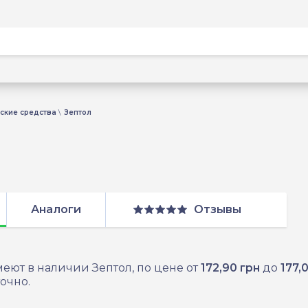
ские средства
Зептол
Аналоги
Отзывы
еют в наличии Зептол, по цене от
172,90 грн
до
177,
очно.