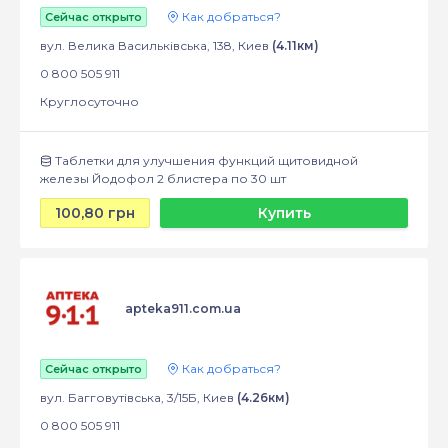
Как добраться?
Сейчас открыто
вул. Велика Васильківська, 138, Киев
(4.11км)
0 800 505 911
Круглосуточно
Таблетки для улучшения функций щитовидной
железы Йодофол 2 блистера по 30 шт
100,80 грн
Купить
apteka911.com.ua
Как добраться?
Сейчас открыто
вул. Багговутівська, 3/15Б, Киев
(4.26км)
0 800 505 911