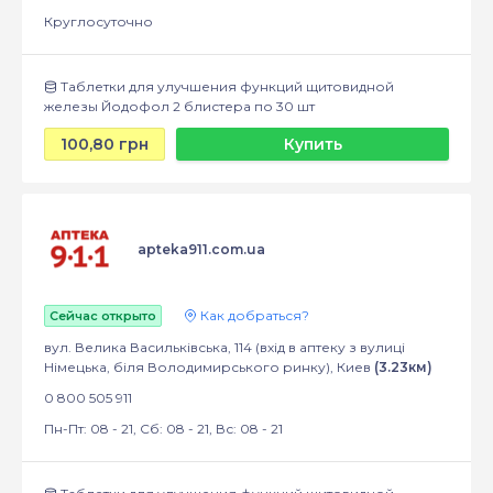
Круглосуточно
Таблетки для улучшения функций щитовидной
железы Йодофол 2 блистера по 30 шт
100,80 грн
Купить
apteka911.com.ua
Как добраться?
Сейчас открыто
вул. Велика Васильківська, 114 (вхід в аптеку з вулиці
Німецька, біля Володимирського ринку), Киев
(3.23км)
0 800 505 911
Пн-Пт: 08 - 21, Сб: 08 - 21, Вс: 08 - 21