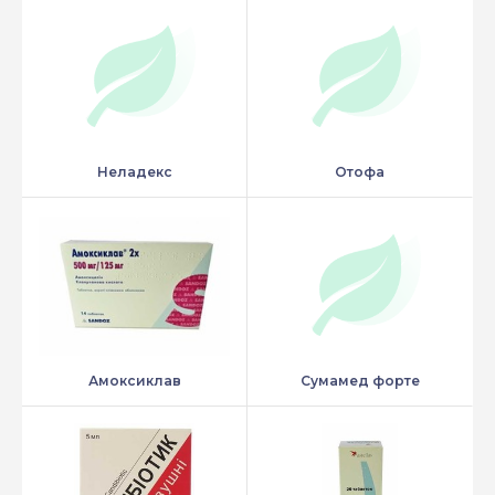
Неладекс
Отофа
Амоксиклав
Сумамед форте