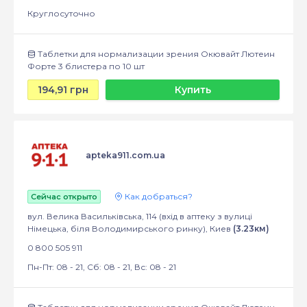
Круглосуточно
Таблетки для нормализации зрения Окювайт Лютеин
Форте 3 блистера по 10 шт
194,91 грн
Купить
apteka911.com.ua
Как добраться?
Сейчас открыто
вул. Велика Васильківська, 114 (вхід в аптеку з вулиці
Німецька, біля Володимирського ринку), Киев
(3.23км)
0 800 505 911
Пн-Пт: 08 - 21, Сб: 08 - 21, Вс: 08 - 21