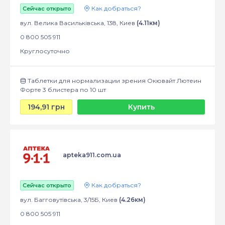
Как добраться?
Сейчас открыто
вул. Велика Васильківська, 138, Киев
(4.11км)
0 800 505 911
Круглосуточно
Таблетки для нормализации зрения Окювайт Лютеин
Форте 3 блистера по 10 шт
194,91 грн
Купить
apteka911.com.ua
Как добраться?
Сейчас открыто
вул. Багговутівська, 3/15Б, Киев
(4.26км)
0 800 505 911