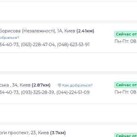
Борисова (Незалежності), 1А, Киев
(2.41км)
Сейчас о
обраться?
Пн-Пт: 08 -
34-40-73, (063)-228-47-04, (048)-623-53-91
ська , 34, Киев
(2.87км)
Сейчас о
Как добраться?
Пн-Пт: 08 -
34-40-73, (093)-325-28-39, (044)-224-51-09
ги проспект, 23, Киев
(3.7км)
Сейчас о