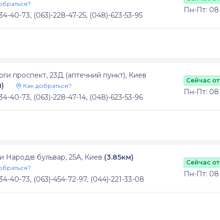
обраться?
Пн-Пт: 08 
34-40-73, (063)-228-47-25, (048)-623-53-95
ги проспект, 23Д (аптечний пункт), Киев
Сейчас о
м)
Как добраться?
Пн-Пт: 08 
34-40-73, (063)-228-47-14, (048)-623-53-96
 Народів бульвар, 25А, Киев
(3.85км)
Сейчас о
обраться?
Пн-Пт: 08 -
34-40-73, (063)-454-72-97, (044)-221-33-08