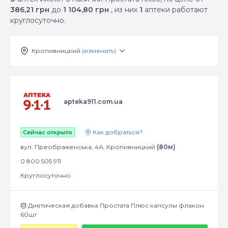
386,21 грн
до
1 104,80 грн
, из них
1
аптеки работают
круглосуточно.
Кропивницкий
(изменить)
apteka911.com.ua
Как добраться?
Сейчас открыто
вул. Преображенська, 4А, Кропивницкий
(80м)
0 800 505 911
Круглосуточно
Диетическая добавка Простата Плюс капсулы флакон
60шт