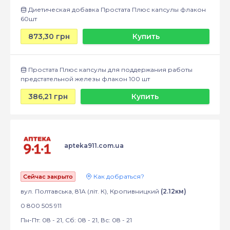
Диетическая добавка Простата Плюс капсулы флакон
60шт
873,30 грн
Купить
Простата Плюс капсулы для поддержания работы
предстательной железы флакон 100 шт
386,21 грн
Купить
apteka911.com.ua
Как добраться?
Сейчас закрыто
вул. Полтавська, 81А (літ. К), Кропивницкий
(2.12км)
0 800 505 911
Пн-Пт: 08 - 21, Сб: 08 - 21, Вс: 08 - 21