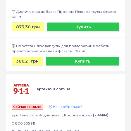
Диетическая добавка Простата Плюс капсулы флакон
60шт
873,30 грн
Купить
Простата Плюс капсулы для поддержания работы
предстательной железы флакон 100 шт
386,21 грн
Купить
apteka911.com.ua
Как добраться?
Сейчас закрыто
вул. Генерала Родимцева, 1, Кропивницкий
(2.46км)
0 800 505 911