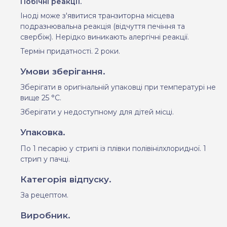
Побічні реакції.
Іноді може з'явитися транзиторна місцева
подразнювальна реакція (відчуття печіння та
свербіж). Нерідко
виникають
алергічні реакції.
Термін придатності.
2 роки.
Умови зберігання.
Зберігати в оригінальній упаковці при температурі не
вище 25 °С.
Зберігати у недоступному для дітей місці.
Упаковка.
По 1 песарію у стрипі із плівки полівінілхлоридної. 1
стрип у пачці.
Категорія відпуску.
За рецептом.
Виробник.