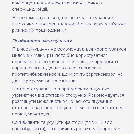
контрацептивами можливе
змен
-
шення їх
сперміцидної дії.
Не рекомендується одночасне застосування з
латексними презервативами або песарієм у зв'язку з
ризиком їх пошкодження.
Особливості застосування.
Під час лікування не рекомендується користуватися
милом з кислим рН, потрібно користуватися
переважно бавовняною білизною, не проводити
спринцювання. Доцільно також наносити
протигрибковий крем, що містить сертаконазол, на
ділянку вульви та промежини.
При застосуванні препарату рекомендується
утриматися від статевих
стосунків
. Рекомендується
розглянути можливість одночасного лікування
статевого партнера. Лікування можна проводити у
період менструації.
Слід виявити та усунути фактори (гігієнічні або
способу життя), які сприяють розвитку та проявам