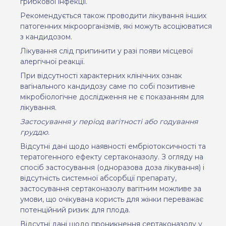
грибкової інфекції.
Рекомендується також проводити лікування інших
патогенних мікроорганізмів, які можуть асоціюватися
з кандидозом.
Лікування слід припинити у разі появи місцевої
алергічної реакції.
При відсутності характерних клінічних ознак
вагінального кандидозу саме по собі
позитивне
мікробіологічне дослідження не є показанням для
лікування.
Застосування у період вагітності або годування
груддю.
Відсутні дані щодо наявності ембріотоксичності та
тератогенного ефекту сертаконазолу. З огляду на
спосіб застосування (одноразова доза лікування) і
відсутність системної абсорбції препарату,
застосування сертаконазолу вагітним можливе
за
умови
,
що
очікувана користь для
жінки
переважає
потенційний ризик для плода.
Відсутні
дані щодо проникнення сертаконазолу у