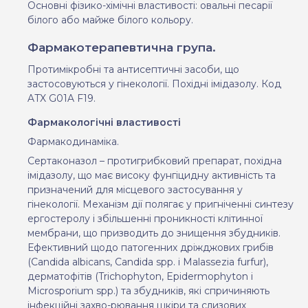
Основні фізико-хімічні властивості:
овальні
песарії
білого або майже білого кольору
.
Фармакотерапевтична група.
Протимікробні та антисептичні засоби, що
застосовуються у гінекології. Похідні імідазолу. Код
ATX
G
01
A
F
1
9.
Фармакологічні властивості
Фармакодинаміка.
Сертаконазол
–
протигрибковий препарат, похідн
а
імідазолу,
що має
висок
у
фунгіцидн
у
активніст
ь та
призначений для місцевого застосування у
гінекології. Механізм дії полягає у пригніченні синтезу
ергостеролу і збільшенні проникності клітинної
мембрани, що призводить до знищення збудників.
Ефективний щодо патогенних дріжджових грибів
(
Candida albicans
,
Candida spp.
і
Malassezia
furfur
),
дерматофітів
(
Trichophyton
,
Epidermophyton
і
Microsporium spp.)
та
збудників, які спричиняють
інфекційні захво
-
рювання шкіри та слизових