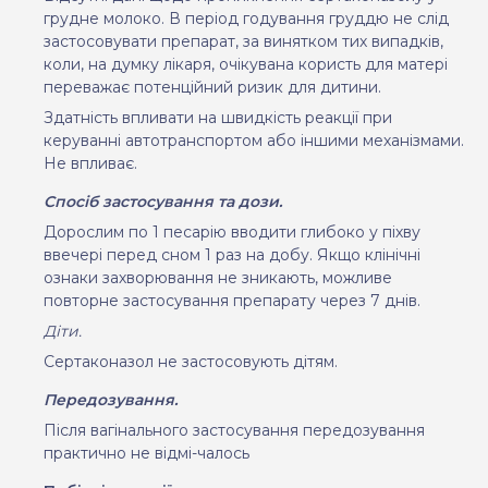
грудне молоко. В
період годування груддю не слід
застосовувати препарат, за винятком тих випадків,
коли, на думку лікаря, очікувана користь для матері
переважає потенційний ризик для дитини.
Здатність впливати на швидкість реакції при
керуванні автотранспортом або іншими механізмами.
Не впливає.
Спосіб застосування та дози.
Доросл
им
по
1 песарі
ю
ввод
и
т
и
глибоко у піхву
ввечері перед сном 1 раз на добу. Якщо клінічні
ознаки захворювання не зникають, можливе
повторне застосування препарату через 7 днів.
Діти.
Сертаконазол не застосову
ють
дітям.
Передозування.
Після вагінального застосування передозування
практично не
відмі-чалось