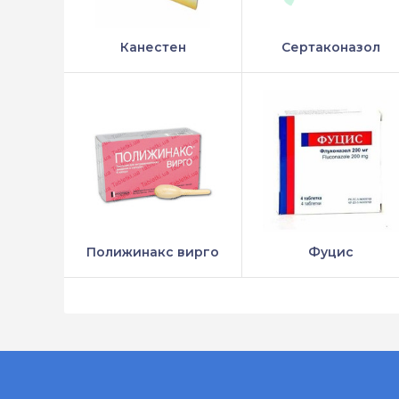
Канестен
Сертаконазол
Полижинакс вирго
Фуцис