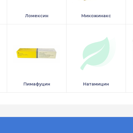
Ломексин
Микожинакс
Пимафуцин
Натамицин