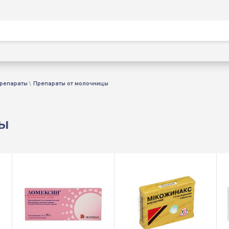
препараты
Препараты от молочницы
цы