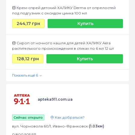
Крем-спрей детский ХАЛИКУ Derma от опрелостей
под подгузник с оксидом цинка 100 мл
244,17 грн
Купить
Сироп от ночного кашля для детей ХАЛИКУ Aera
растительного происхождения в стиках по 6 мл 12 шт
128,12 грн
Купить
apteka911.com.ua
Как добраться?
Сейчас открыто
вул. Чорновола 60/1, Ивано-Франковск
(1.03км)
0 800 505 911