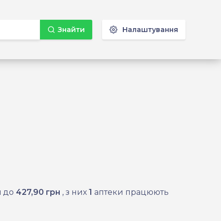
Знайти
Налаштування
н
до
427,90 грн
, з них
1
аптеки працюють