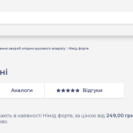
ання хвороб опорно-рухового апарату
Німід форте
ні
Аналоги
Відгуки
ають в наявності Німід форте, за ціною від
249,00 гр
во.