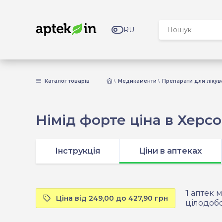
RU
Каталог товарів
Медикаменти
Препарати для лікув
Німід форте ціна в Херсо
Інструкція
Ціни в аптеках
1
аптек м
Ціна від 249,00 до 427,90 грн
цілодобо