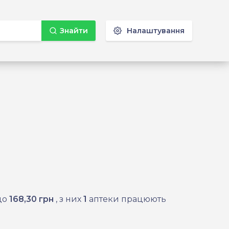
Знайти
Налаштування
до
168,30 грн
, з них
1
аптеки працюють