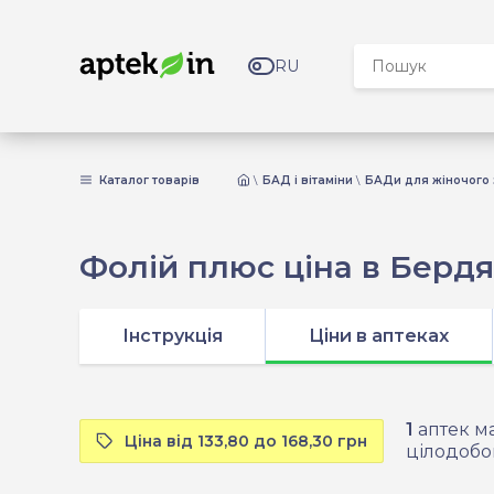
RU
Каталог товарів
БАД і вітаміни
БАДи для жіночого 
Фолій плюс ціна в Берд
Інструкція
Ціни в аптеках
1
аптек ма
Ціна від 133,80 до 168,30 грн
цілодобо