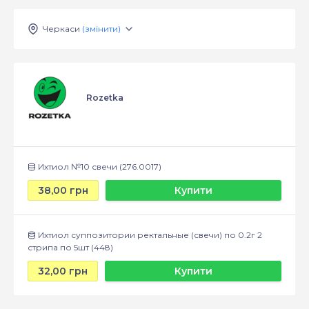
Черкаси
(змінити)
Rozetka
Ихтиол №10 свечи (276.0017)
38,00 грн
Купити
Ихтиол суппозитории ректальные (свечи) по 0.2г 2
стрипа по 5шт (448)
32,00 грн
Купити