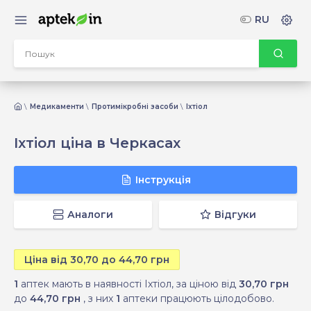
RU
Медикаменти
Протимікробні засоби
Іхтіол
Іхтіол ціна в Черкасах
Інструкція
Аналоги
Відгуки
Ціна від 30,70 до 44,70 грн
1
аптек мають в наявності Іхтіол, за ціною від
30,70 грн
до
44,70 грн
, з них
1
аптеки працюють цілодобово.