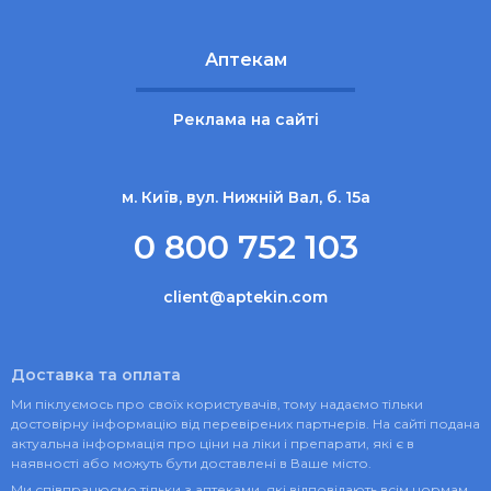
Аптекам
Реклама на сайті
м. Київ, вул. Нижній Вал, б. 15а
0 800 752 103
client@aptekin.com
Доставка та оплата
Ми піклуємось про своїх користувачів, тому надаємо тільки
достовірну інформацію від перевірених партнерів. На сайті подана
актуальна інформація про ціни на ліки і препарати, які є в
наявності або можуть бути доставлені в Ваше місто.
Ми співпрацюємо тільки з аптеками, які відповідають всім нормам