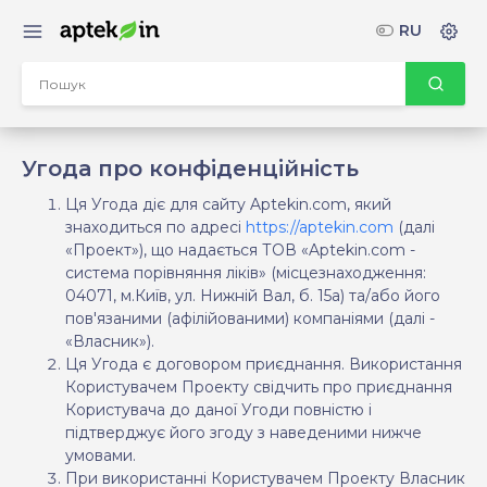
RU
Угода про конфіденційність
Ця Угода діє для сайту Aptekin.com, який
знаходиться по адресі
https://aptekin.com
(далі
«Проект»), що надається ТОВ «Aptekin.com -
система порівняння ліків» (місцезнаходження:
04071, м.Київ, ул. Нижній Вал, б. 15а) та/або його
пов'язаними (афілійованими) компаніями (далі -
«Власник»).
Ця Угода є договором приєднання. Використання
Користувачем Проекту свідчить про приєднання
Користувача до даної Угоди повністю і
підтверджує його згоду з наведеними нижче
умовами.
При використанні Користувачем Проекту Власник