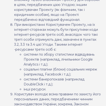
в цілях, передбачених цією Угодою; іншим
користувачам Проекту (як фізичним, так і
юридичним особам), якщо на Проекті
передбачено відповідний функціонал.
При використанні Користувачем Проекту, на їх
інтернет-сторінках можуть бути присутніми коди
інтернет-ресурсів третіх осіб, внаслідок чого такі
треті особи отримують дані, зазначені в пунктах
3.2, 3.3 та 3.4 цієї Угоди. Такими інтернет
-ресурсами третіх осіб є:
системи по збору статистики відвідувань
Проектів (наприклад, лічильники Google
Analytics і т.д.);
соціальні плагіни (блоки) соціальних мереж
(наприклад, Facebook і т.д.);
системи банеропоказів (наприклад
DoubleClick і т.д.);
інші ресурси.
Користувач володіє всіма правами по захисту його
персональних даних, передбаченими чинним
законодавством України, зокрема, Законом