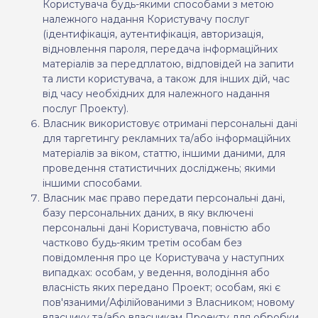
Користувача будь-якими способами з метою
належного надання Користувачу послуг
(ідентифікація, аутентифікація, авторизація,
відновлення пароля, передача інформаційних
матеріалів за передплатою, відповідей на запити
та листи користувача, а також для інших дій, час
від часу необхідних для належного надання
послуг Проекту).
Власник використовує отримані персональні дані
для таргетингу рекламних та/або інформаційних
матеріалів за віком, статтю, іншими даними, для
проведення статистичних досліджень; якими
іншими способами.
Власник має право передати персональні дані,
базу персональних даних, в яку включені
персональні дані Користувача, повністю або
частково будь-яким третім особам без
повідомлення про це Користувача у наступних
випадках: особам, у ведення, володіння або
власність яких передано Проект; особам, які є
пов'язаними/Афілійованими з Власником; новому
власнику та/або власникам Проекту для обробки