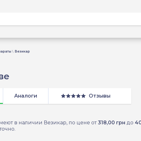
параты
Везикар
ве
Аналоги
Отзывы
меют в наличии Везикар, по цене от
318,00 грн
до
40
точно.