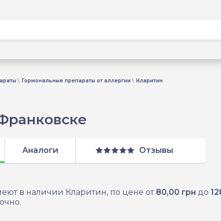
араты
Гормональные препараты от аллергии
Кларитин
-Франковске
Аналоги
Отзывы
еют в наличии Кларитин, по цене от
80,00 грн
до
12
очно.