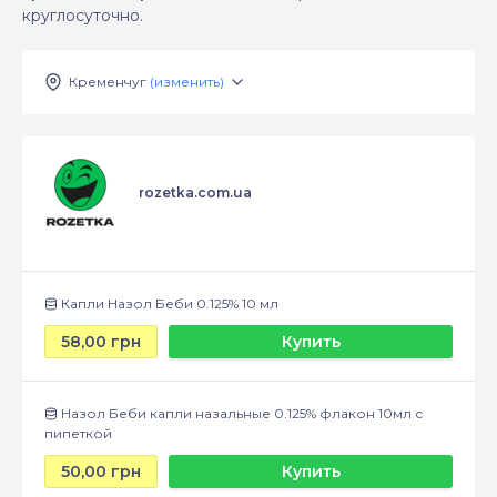
круглосуточно.
Кременчуг
(изменить)
rozetka.com.ua
Капли Назол Беби 0.125% 10 мл
58,00 грн
Купить
Назол Беби капли назальные 0.125% флакон 10мл с
пипеткой
50,00 грн
Купить