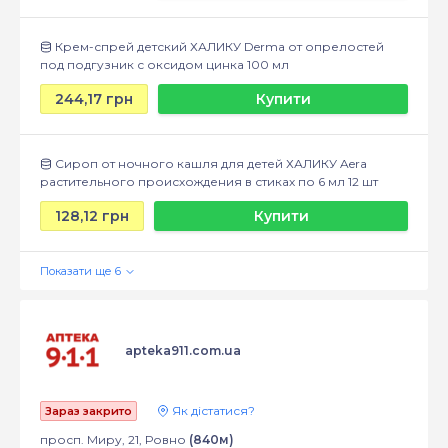
Крем-спрей детский ХАЛИКУ Derma от опрелостей
под подгузник с оксидом цинка 100 мл
244,17 грн
Купити
Сироп от ночного кашля для детей ХАЛИКУ Aera
растительного происхождения в стиках по 6 мл 12 шт
128,12 грн
Купити
apteka911.com.ua
Як дістатися?
Зараз закрито
просп. Миру, 21, Ровно
(840м)