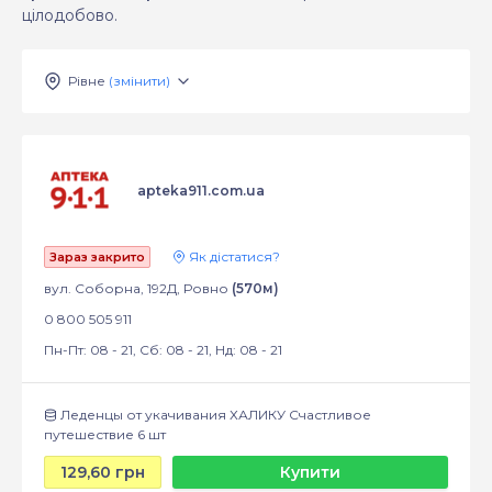
цілодобово.
Рівне
(змінити)
apteka911.com.ua
Як дістатися?
Зараз закрито
вул. Соборна, 192Д, Ровно
(570м)
0 800 505 911
Пн-Пт: 08 - 21, Сб: 08 - 21, Нд: 08 - 21
Леденцы от укачивания ХАЛИКУ Счастливое
путешествие 6 шт
129,60 грн
Купити