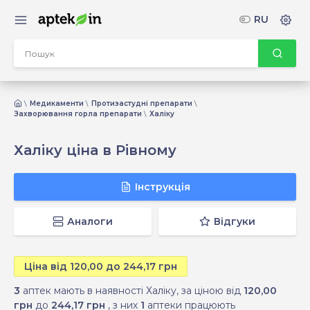
RU
Медикаменти
Протизастудні препарати
Захворювання горла препарати
Халіку
Халіку ціна в Рівному
Інструкція
Аналоги
Відгуки
Ціна від 120,00 до 244,17 грн
3
аптек мають в наявності Халіку, за ціною від
120,00
грн
до
244,17 грн
, з них
1
аптеки працюють