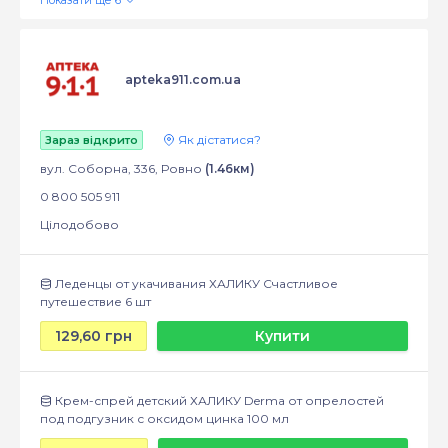
apteka911.com.ua
Як дістатися?
Зараз відкрито
вул. Соборна, 336, Ровно
(1.46км)
0 800 505 911
Цілодобово
Леденцы от укачивания ХАЛИКУ Счастливое
путешествие 6 шт
129,60 грн
Купити
Крем-спрей детский ХАЛИКУ Derma от опрелостей
под подгузник с оксидом цинка 100 мл