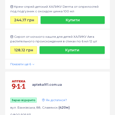
Крем-спрей детский ХАЛИКУ Derma от опрелостей
под подгузник с оксидом цинка 100 мл
244,17 грн
Купити
Сироп от ночного кашля для детей ХАЛИКУ Aera
растительного происхождения в стиках по 6 мл 12 шт
128,12 грн
Купити
apteka911.com.ua
Як дістатися?
Зараз відкрито
вул. Банківська, 88, Славянск
(420м)
0 800 505 911