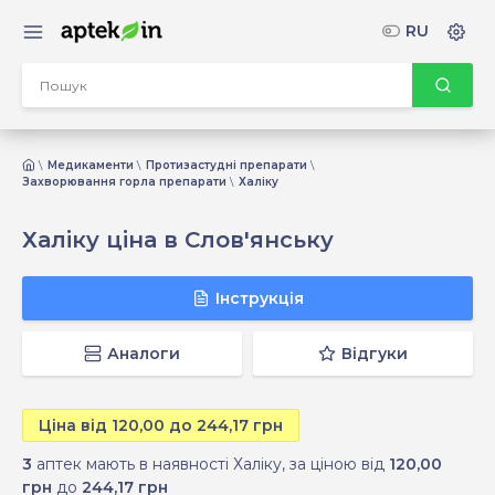
RU
Медикаменти
Протизастудні препарати
Захворювання горла препарати
Халіку
Халіку ціна в Слов'янську
Інструкція
Аналоги
Відгуки
Ціна від 120,00 до 244,17 грн
3
аптек мають в наявності Халіку, за ціною від
120,00
грн
до
244,17 грн