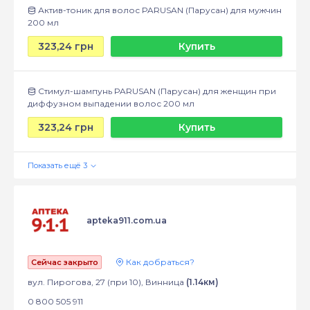
Актив-тоник для волос PARUSAN (Парусан) для мужчин
200 мл
323,24 грн
Купить
Стимул-шампунь PARUSAN (Парусан) для женщин при
диффузном выпадении волос 200 мл
323,24 грн
Купить
apteka911.com.ua
Как добраться?
Сейчас закрыто
вул. Пирогова, 27 (при 10), Винница
(1.14км)
0 800 505 911