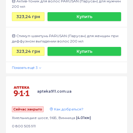
Актив-тоник для волос PARUSAN (Парусан) для мужчин
200 мл
323,24 грн
Купить
Стимул-шампунь PARUSAN (Парусан) для женщин при
диффузном выпадении волос 200 мл
323,24 грн
Купить
apteka911.com.ua
Как добраться?
Сейчас закрыто
Хмельницьке шосе, 96Б, Винница
(4.01км)
0 800 505 911