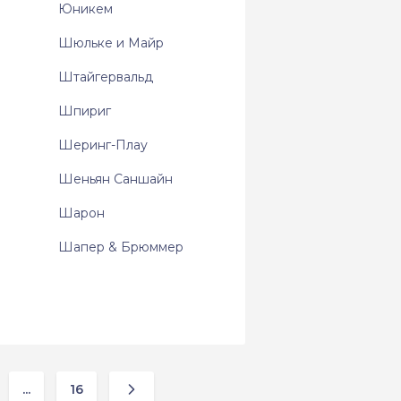
Юникем
Шюльке и Майр
Штайгервальд
Шпириг
Шеринг-Плау
Шеньян Саншайн
Шарон
Шапер & Брюммер
...
16