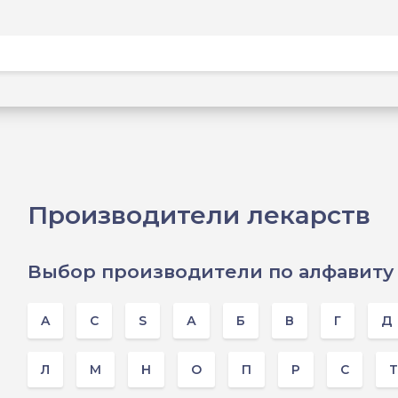
Производители лекарств
Выбор производители по алфавиту
A
C
S
А
Б
В
Г
Д
Л
М
Н
О
П
Р
С
Т