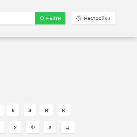
Найти
Настройки
Е
З
И
К
У
Ф
Х
Ц