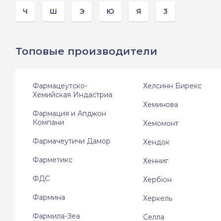
Ч
Ш
Э
Ю
Я
3
Топовые производители
Фармацеутско-
Хелсинн Бирекс
Хемийская Индастриа
Хеминова
Фармация и Апджон
Компани
Хемомонт
Фармачеутичи Дамор
Хендок
Фарметикс
Хенниг
ФДС
Хербіон
Фармина
Херкель
Фармила-Зеа
Селла