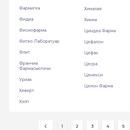
Фармигеа
Хималая
Фидиа
Хикма
Фисиофарма
Циндеа Фарма
Фитео Лаборатуар
Цефалон
Флит
Цефак
Франчиа
Цесра
Фармасьютичи
Ценекси
Уриак
Целон Фарма
Хеверт
Хэлп
1
2
3
4
5