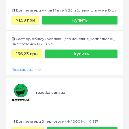
Доппельгерц Актив Магний В6 таблетки шипучие 15 шт
71,59 грн
Купить
Раствор общеукрепляющего действия Доппельгерц
Энерготоник Н 250 мл
136,23 грн
Купить
rozetka.com.ua
Доппельгерц Энерготоник-H 1000 Мл (К_567)