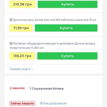
210,38 грн
Купить
Доппельгерц Актив Магний В6 таблетки шипучие 15 шт
71,59 грн
Купить
Раствор общеукрепляющего действия Доппельгерц
Энерготоник Н 250 мл
136,23 грн
Купить
1 Социальная Аптека
Как добраться?
Сейчас закрыто