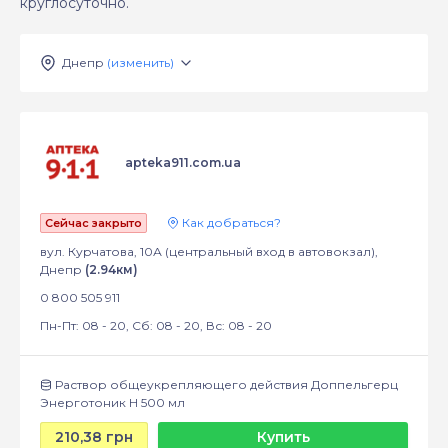
круглосуточно.
Днепр
(изменить)
apteka911.com.ua
Как добраться?
Сейчас закрыто
вул. Курчатова, 10А (центральный вход в автовокзал),
Днепр
(2.94км)
0 800 505 911
Пн-Пт: 08 - 20, Сб: 08 - 20, Вс: 08 - 20
Раствор общеукрепляющего действия Доппельгерц
Энерготоник Н 500 мл
210,38 грн
Купить