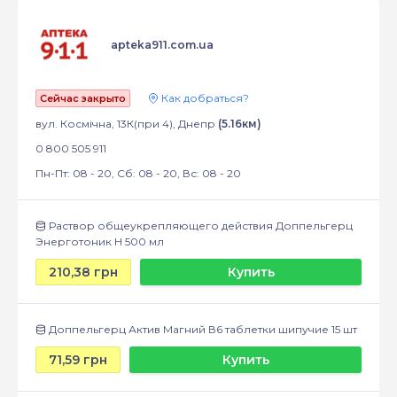
apteka911.com.ua
Как добраться?
Сейчас закрыто
вул. Космічна, 13К(при 4), Днепр
(5.16км)
0 800 505 911
Пн-Пт: 08 - 20, Сб: 08 - 20, Вс: 08 - 20
Раствор общеукрепляющего действия Доппельгерц
Энерготоник Н 500 мл
210,38 грн
Купить
Доппельгерц Актив Магний В6 таблетки шипучие 15 шт
71,59 грн
Купить