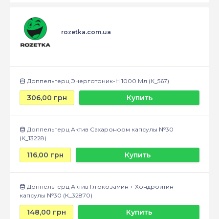
rozetka.com.ua
Доппельгерц Энерготоник-H 1000 Мл (К_567)
306,00 грн
Купить
Доппельгерц Актив Сахаронорм капсулы №30
(К_13228)
116,00 грн
Купить
Доппельгерц Актив Глюкозамин + Хондроитин
капсулы №30 (К_32870)
148,00 грн
Купить