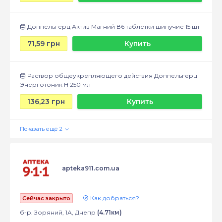
Доппельгерц Актив Магний В6 таблетки шипучие 15 шт
71,59 грн
Купить
Раствор общеукрепляющего действия Доппельгерц
Энерготоник Н 250 мл
136,23 грн
Купить
apteka911.com.ua
Как добраться?
Сейчас закрыто
б-р. Зоряний, 1А, Днепр
(4.71км)