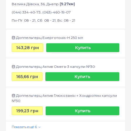
Велика Діївска, 36, Днепр
(9.27км)
(044) 334-40-73, (063)-460-19-07
Пн-Пт: 08 - 21, Сб: 08 - 21, Вс: 08 - 21
Доппельгерц Енерготонік-Н 250 мл
143,28 грн
Купить
Доппельгерц Актив Омега-3 капсули №30
165,66 грн
Купить
Доппельгерц Актив Глюкозамін + Хондроітин капсули
№30
199,23 грн
Купить