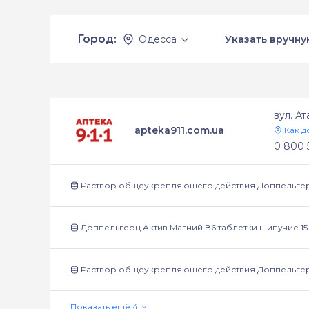
Город:
Одесса
Указать вручну
вул. А
apteka911.com.ua
Как д
0 800 
Раствор общеукрепляющего действия Доппельгер
Доппельгерц Актив Магний В6 таблетки шипучие 15
Раствор общеукрепляющего действия Доппельгер