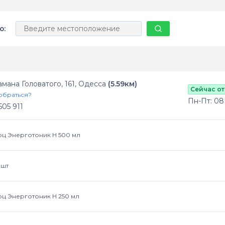
ю:
тамана Головатого, 161, Одесса
(5.59км)
Сейчас о
обраться?
Пн-Пт: 08 -
505 911
ц Энерготоник Н 500 мл
 шт
ц Энерготоник Н 250 мл