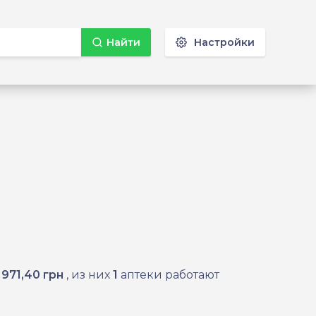
Найти
Настройки
о
971,40 грн
, из них
1
аптеки работают