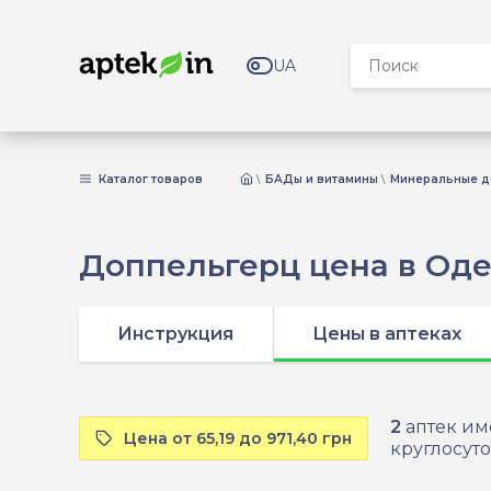
UA
Каталог товаров
БАДы и витамины
Минеральные д
Доппельгерц цена в Оде
Инструкция
Цены в аптеках
2
аптек им
Цена от 65,19 до 971,40 грн
круглосуто