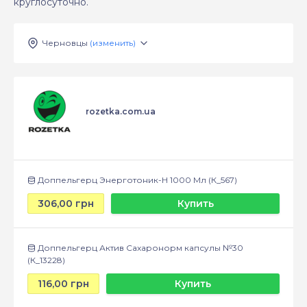
круглосуточно.
Черновцы
(изменить)
rozetka.com.ua
Доппельгерц Энерготоник-H 1000 Мл (К_567)
306,00 грн
Купить
Доппельгерц Актив Сахаронорм капсулы №30
(К_13228)
116,00 грн
Купить