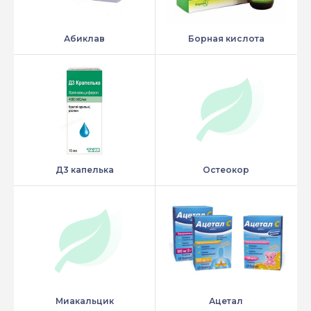
Абиклав
Борная кислота
Д3 капелька
Остеокор
Миакальцик
Ацетал