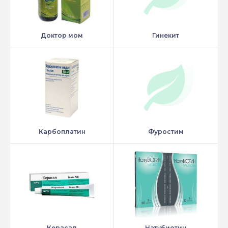
Доктор мом
Гинекит
Карбоплатин
Фуростим
Керасал
Натубиотин