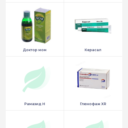
Доктор мом
Керасал
Рамазид Н
Глюкофаж XR