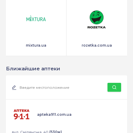
mixtura.ua
rozetka.com.ua
Ближайшие аптеки
apteka911.com.ua
вул. Смілянська, 40
(530м)